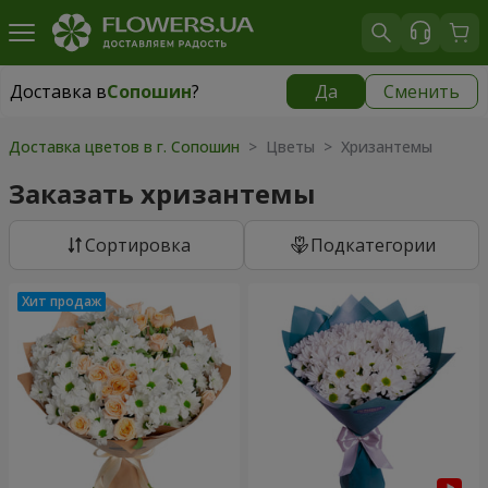
Доставка в
Сопошин
?
Да
Сменить
Доставка в
Сопошин
|
700 грн
Доставка цветов в г. Сопошин
> Цветы > Хризантемы
Заказать хризантемы
Cортировка
Подкатегории