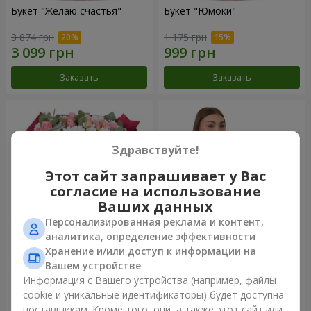
Букет "Желаю счастья"
Букет "Юмоки"
3 874 грн
1 175 грн
Заказать
Заказать
Здравствуйте!
Этот сайт запрашивает у Вас
согласие на использование
Ваших данных
Персонализированная реклама и контент,
аналитика, определение эффективности
Хранение и/или доступ к информации на
Букет "Очарование
Композиция "Белоснежная
нежности"
гармония"
Вашем устройстве
3 199 грн
2 665 грн
Информация с Вашего устройства (например, файлы
cookie и уникальные идентификаторы) будет доступна
поставщикам. Кроме того, они, а также этот сайт или