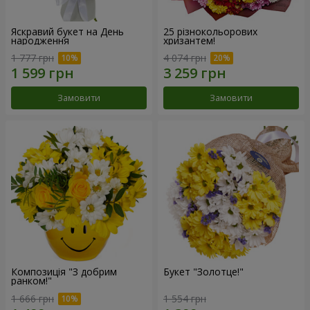
Яскравий букет на День
25 різнокольорових
народження
хризантем!
1 777 грн
4 074 грн
Замовити
Замовити
Композиція "З добрим
Букет "Золотце!"
ранком!"
1 666 грн
1 554 грн