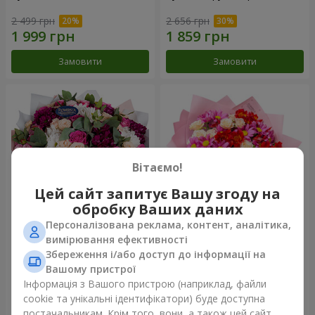
2 499 грн
2 656 грн
Замовити
Замовити
Вітаємо!
Цей сайт запитує Вашу згоду на
обробку Ваших даних
Персоналізована реклама, контент, аналітика,
Букет "Все для тебе ...!"
Букет "Ніжне кохання"
вимірювання ефективності
Збереження і/або доступ до інформації на
5 999 грн
1 554 грн
Вашому пристрої
Інформація з Вашого пристрою (наприклад, файли
cookie та унікальні ідентифікатори) буде доступна
Замовити
Замовити
постачальникам. Крім того, вони, а також цей сайт