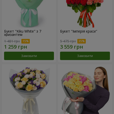
Букет "Kiku White" з 7
Букет "Імперія краси"
хризантем
1 481 грн
5 475 грн
Замовити
Замовити