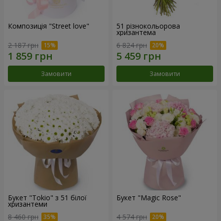
Композиція "Street love"
51 різнокольорова
хризантема
2 187 грн
6 824 грн
Замовити
Замовити
Букет "Tokio" з 51 білої
Букет "Magic Rose"
хризантеми
8 460 грн
4 574 грн