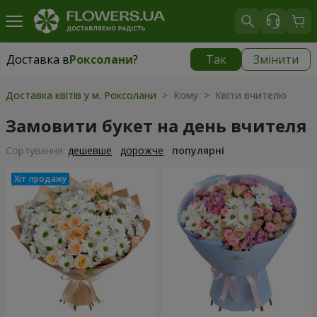
Доставка в
Роксолани
?
Так
Змінити
Доставка в
Роксолани
|
550 грн
Доставка квітів у м. Роксолани
> Кому > Квіти вчителю
Замовити букет на день вчителя
Сортування:
дешевше
дорожче
популярні