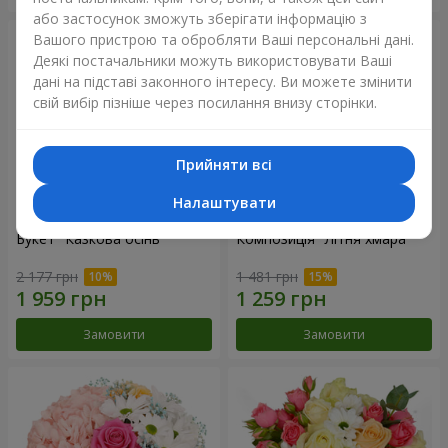
або застосунок зможуть зберігати інформацію з
Вашого пристрою та обробляти Ваші персональні дані.
Деякі постачальники можуть використовувати Ваші
дані на підставі законного інтересу. Ви можете змінити
свій вибір пізніше через посилання внизу сторінки.
Прийняти всі
Налаштувати
Букет "Казкова осінь"
Композиція "Літня хмара"
2 177 грн
1 481 грн
Замовити
Замовити