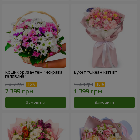
Кошик хризантем "Яскрава
Букет "Океан квітів"
галявина"
2 822 грн
1 554 грн
Замовити
Замовити