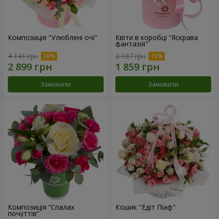
Композиція "Улюблені очі"
Квіти в коробці "Яскрава
фантазія"
4 141 грн
2 187 грн
Замовити
Замовити
Композиція “Спалах
Кошик "Едіт Піаф"
почуттів”