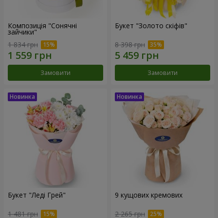
Композиція "Сонячні
Букет "Золото скіфів"
зайчики"
1 834 грн
8 398 грн
Замовити
Замовити
Букет "Леді Грей"
9 кущових кремових
1 481 грн
2 265 грн