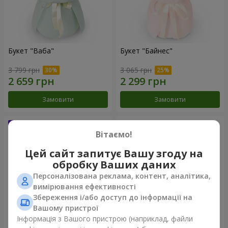
Букет "Ваба"
Букет "Байнес"
3 799 грн
3 065 грн
Замовити
Замовити
Вітаємо!
Цей сайт запитує Вашу згоду на
обробку Ваших даних
Персоналізована реклама, контент, аналітика,
вимірювання ефективності
Збереження і/або доступ до інформації на
Вашому пристрої
Інформація з Вашого пристрою (наприклад, файли
Букет "Мірей"
Букет "Сафо"