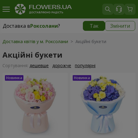
Доставка в
Роксолани
?
Так
Змінити
Доставка в
Роксолани
|
550 грн
Доставка квітів у м. Роксолани
> Акційні букети
Акційні букети
Сортування:
дешевше
дорожче
популярні