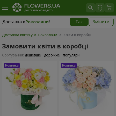
Доставка в
Роксолани
?
Так
Змінити
Доставка в
Роксолани
|
550 грн
Доставка квітів у м. Роксолани
> Квіти в коробці
Замовити квіти в коробці
Сортування:
дешевше
дорожче
популярні