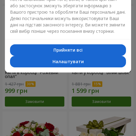
або застосунок зможуть зберігати інформацію з
Вашого пристрою та обробляти Ваші персональні дані.
Деякі постачальники можуть використовувати Ваші
дані на підставі законного інтересу. Ви можете змінити
свій вибір пізніше через посилання внизу сторінки.
Прийняти всі
Налаштувати
Квіти в коробці "Рожевий
Квіти у коробці "Білий шовк"
опал"
1 427 грн
1 881 грн
Замовити
Замовити