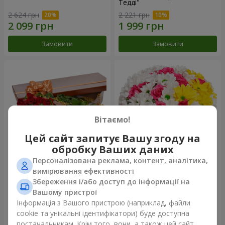
Тедді"
2 624 грн
2 221 грн
Замовити
Замовити
Вітаємо!
Цей сайт запитує Вашу згоду на
обробку Ваших даних
Персоналізована реклама, контент, аналітика,
Квіти в коробці "25
Квіти в коробці "Моє серце"
вимірювання ефективності
червоних троянд!"
Збереження і/або доступ до інформації на
4 427 грн
1 481 грн
Вашому пристрої
Інформація з Вашого пристрою (наприклад, файли
cookie та унікальні ідентифікатори) буде доступна
Замовити
Замовити
постачальникам. Крім того, вони, а також цей сайт