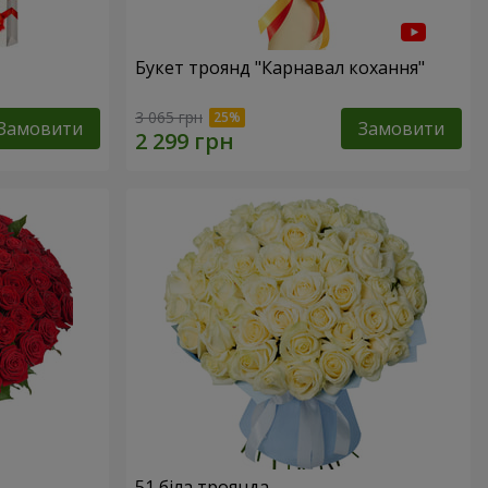
Букет троянд "Карнавал кохання"
3 065 грн
Замовити
Замовити
51 біла троянда