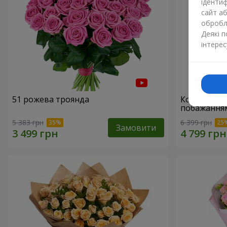
ідентиф
сайт а
обробля
Деякі 
інтерес
51 рожева троянда
Кошик "З 
побажанням
5 383 грн
6 399 грн
Замовити