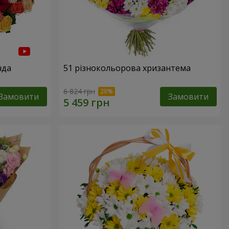
нда
51 різнокольорова хризантема
6 824 грн
Замовити
Замовити