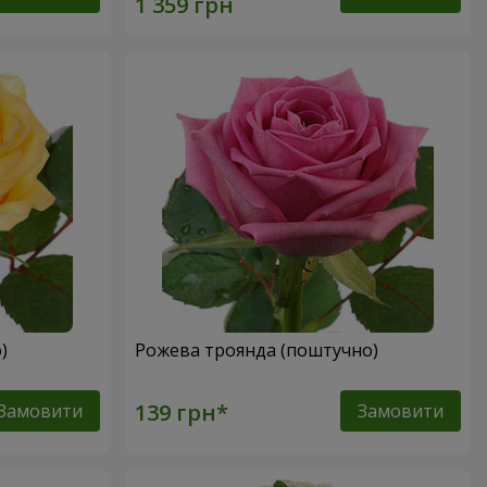
о)
Рожева троянда (поштучно)
Замовити
Замовити