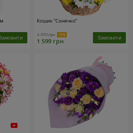
ом
Кошик "Сонечко"
1 777 грн
Замовити
Замовити