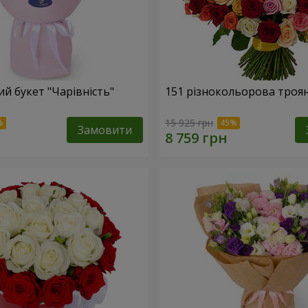
й букет "Чарівність"
151 різнокольорова троя
15 925 грн
Замовити