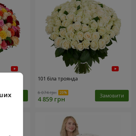
нда
101 біла троянда
6 074 грн
аших
Замовити
Замовити