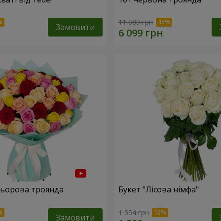
11 089 грн
Замовити
льорова троянда
Букет "Лісова німфа"
1 554 грн
Замовити