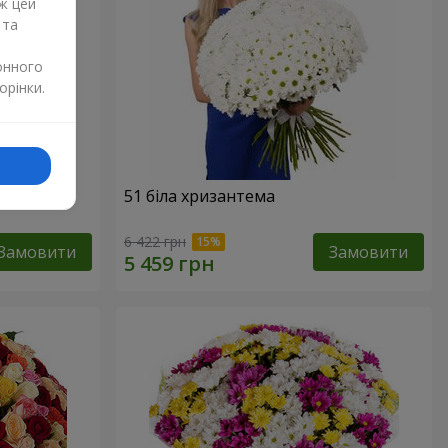
ж цей
 та
онного
орінки.
51 біла хризантема
6 422 грн
Замовити
Замовити