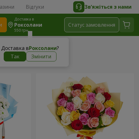
газини
Відгуки
Зв’яжіться з нами
Доставка в
и
Роксолани
Статус замовлення
550 грн
Доставка в
Роксолани
?
Так
Змінити