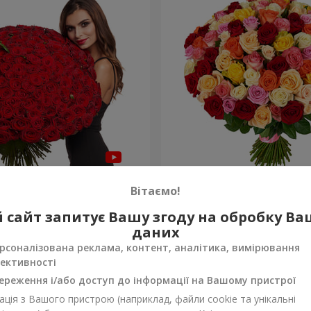
а троянда
101 різнокольорова троя
Вітаємо!
9 168 грн
 сайт запитує Вашу згоду на обробку В
Замовити
даних
рсоналізована реклама, контент, аналітика, вимірювання
ективності
ереження і/або доступ до інформації на Вашому пристрої
ція з Вашого пристрою (наприклад, файли cookie та унікальні