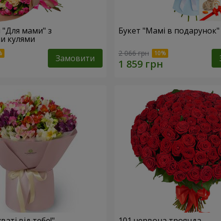
 "Для мами" з
Букет "Мамі в подарунок"
и кулями
2 066 грн
Замовити
ваті від тебе!"
101 червона троянда