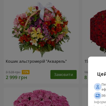
Кошик альстромерій "Акварель"
151 червон
3 528 грн
16 180 грн
Цей
Замовити
Пе
еф
Зб
Інформа