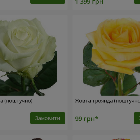
да (поштучно)
Жовта троянда (поштучн
Замовити