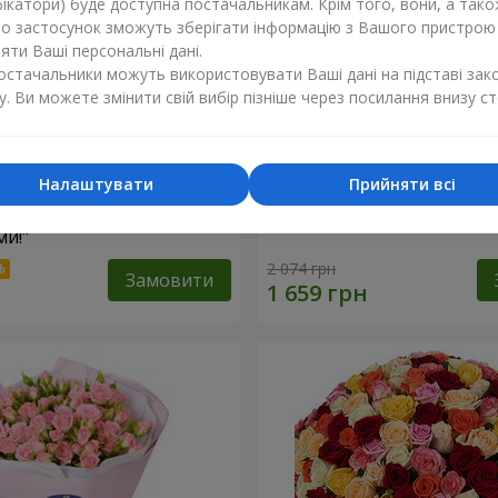
ікатори) буде доступна постачальникам. Крім того, вони, а тако
бо застосунок зможуть зберігати інформацію з Вашого пристрою
ти Ваші персональні дані.
постачальники можуть використовувати Ваші дані на підставі зак
у. Ви можете змінити свій вибір пізніше через посилання внизу ст
Налаштувати
Прийняти всі
найкращими
Кошик "Янголятко"
и!"
2 074 грн
Замовити