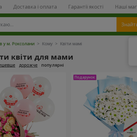
a
Доставка і оплата
Гарантії якості
Наші ма
Знайт
ів у м. Роксолани
> Кому > Квіти мамі
ти квіти для мами
ешевше
дорожче
популярні