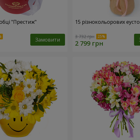
обці "Престиж"
15 різнокольорових еуст
3 732 грн
Замовити