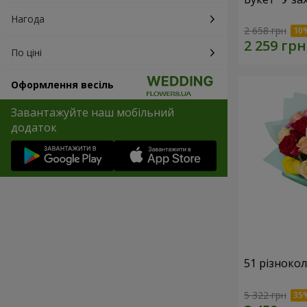
Нагода
2 658 грн
По ціні
Оформлення весіль
Завантажуйте наш мобільний
додаток
51 різноко
5 322 грн