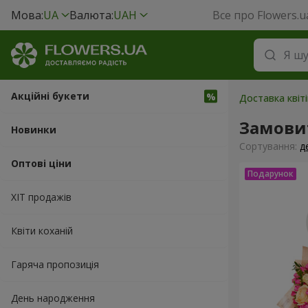
Мова:
UA
Валюта:
UAH
Все про Flowers.u
Акційні букети
Доставка квіт
Замови
Новинки
Сортування:
д
Оптові ціни
ХІТ продажів
Квіти коханій
Гаряча пропозиція
День народження