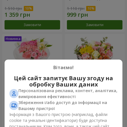
1 510 грн
1 110 грн
Замовити
Замовити
Вітаємо!
Цей сайт запитує Вашу згоду на
обробку Ваших даних
Персоналізована реклама, контент, аналітика,
Букет "Рожевий зефір"
Букет "Дзінтарс"
вимірювання ефективності
Збереження і/або доступ до інформації на
1 528 грн
2 069 грн
Вашому пристрої
Інформація з Вашого пристрою (наприклад, файли
cookie та унікальні ідентифікатори) буде доступна
Замовити
Замовити
постачальникам. Крім того, вони, а також цей сайт