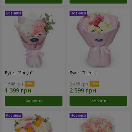
Букет "Sonya"
Букет "Lerdis"
1 646 грн
3 465 грн
Замовити
Замовити