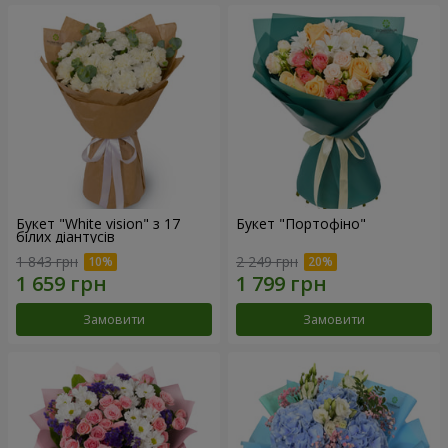
Букет "White vision" з 17
Букет "Портофіно"
білих діантусів
1 843 грн
2 249 грн
Замовити
Замовити