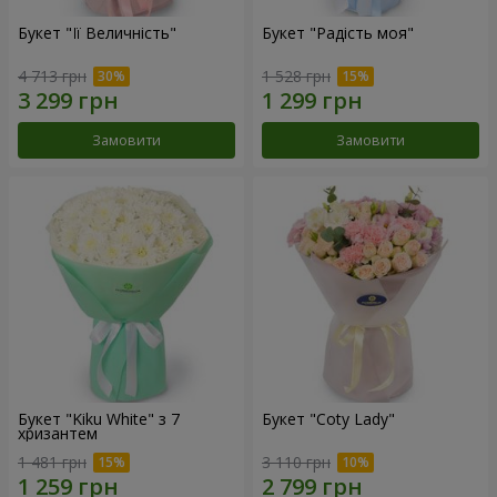
Букет "Її Величність"
Букет "Радість моя"
4 713 грн
1 528 грн
Замовити
Замовити
Букет "Kiku White" з 7
Букет "Coty Lady"
хризантем
1 481 грн
3 110 грн