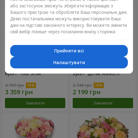
або застосунок зможуть зберігати інформацію з
Вашого пристрою та обробляти Ваші персональні дані.
Деякі постачальники можуть використовувати Ваші
дані на підставі законного інтересу. Ви можете змінити
свій вибір пізніше через посилання внизу сторінки.
Прийняти всі
Налаштувати
Букет "Your Smile"
Букет "Дотик ніжності"
4 799 грн
2 749 грн
Замовити
Замовити