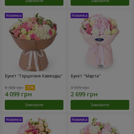
Замовити
Замовити
Букет "Герцогиня Кавендіш"
Букет "Марта"
6 306 грн
3 599 грн
Замовити
Замовити