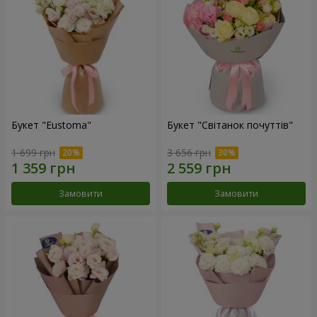
Букет "Eustoma"
Букет "Світанок почуттів"
1 699 грн
3 656 грн
Замовити
Замовити