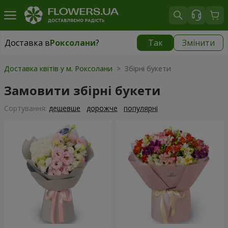
Доставка в
Роксолани
?
Так
Змінити
Доставка в
Роксолани
|
550 грн
Доставка квітів у м. Роксолани
> Збірні букети
Замовити збірні букети
Сортування:
дешевше
дорожче
популярні