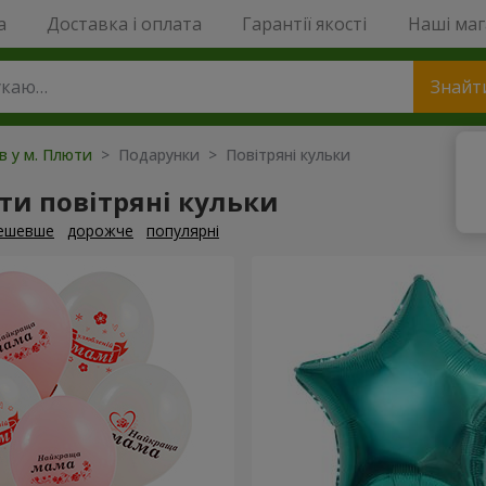
a
Доставка і оплата
Гарантії якості
Наші ма
Знайт
ів у м. Плюти
> Подарунки > Повітряні кульки
и повітряні кульки
ешевше
дорожче
популярні