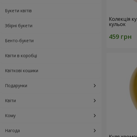
Букети квітів
Колекція ку
кульок
Збірні букети
Бенто-букети
Квіти в коробці
Квіткові кошики
Подарунки
Квіти
Кому
Нагода
Куля хромо