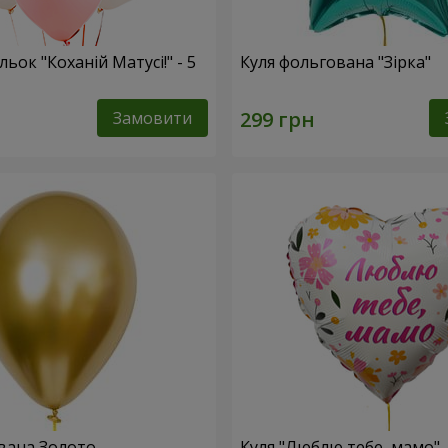
льок "Коханій Матусі!" - 5
Куля фольгована "Зірка"
Замовити
вана Золото
Куля "Люблю тебе, мамо"