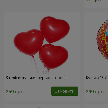
3 гелієві кульки (червоні серця)
Кулька "З 
Замовити