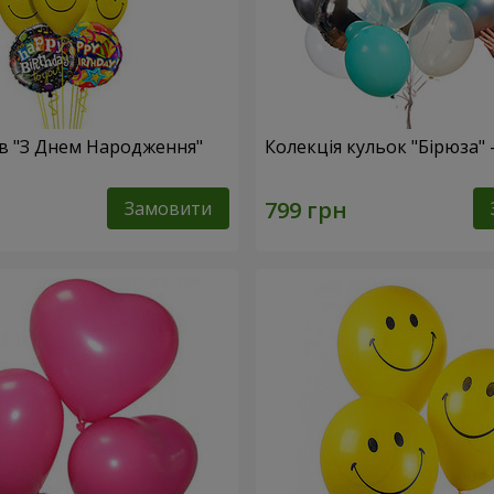
ів "З Днем Народження"
Колекція кульок "Бірюза" 
Замовити