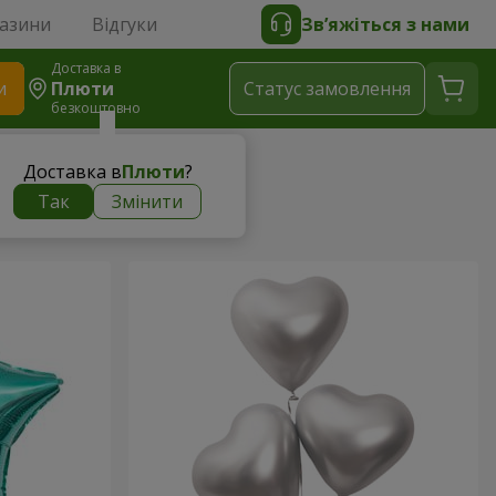
газини
Відгуки
Зв’яжіться з нами
Доставка в
и
Плюти
Статус замовлення
безкоштовно
Доставка в
Плюти
?
Так
Змінити