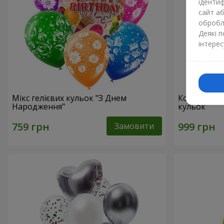
ідентиф
сайт а
обробля
Деякі 
інтерес
Мікс гелієвих кульок "З Днем
Колекція ку
Народження"
кульок
Замовити