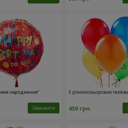
Днем народження"
5 різнокольорових гелієв
Замовити