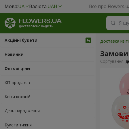
Мова:
UA
Валюта:
UAH
Все про Flowers.u
Акційні букети
Доставка квіт
Замовит
Новинки
Сортування:
д
Оптові ціни
ХІТ продажів
Квіти коханій
День народження
Букети тижня