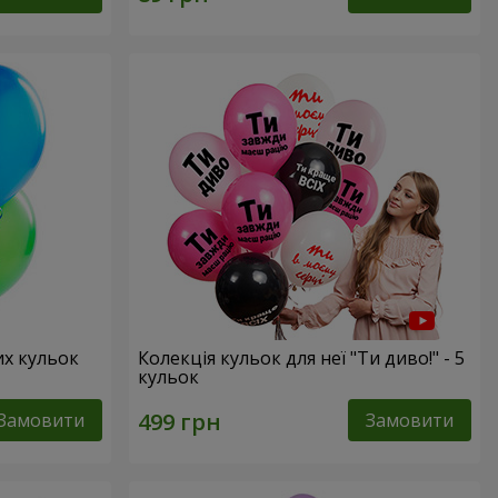
их кульок
Колекція кульок для неї "Ти диво!" - 5
кульок
Замовити
Замовити