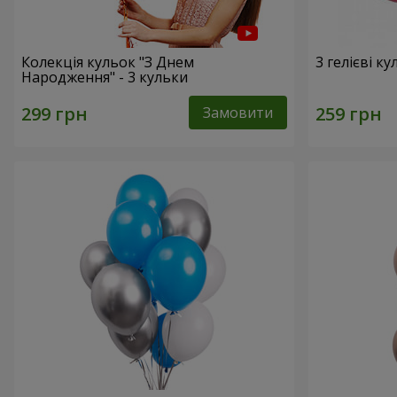
Колекція кульок "З Днем
3 гелієві к
Народження" - 3 кульки
Замовити