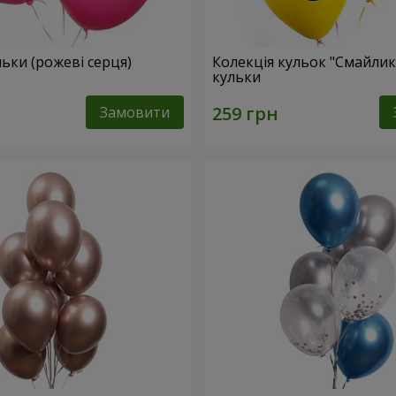
ульки (рожеві серця)
Колекція кульок "Смайлики
кульки
Замовити