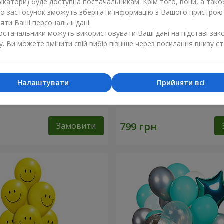
ікатори) буде доступна постачальникам. Крім того, вони, а тако
бо застосунок зможуть зберігати інформацію з Вашого пристрою
ти Ваші персональні дані.
постачальники можуть використовувати Ваші дані на підставі зак
у. Ви можете змінити свій вибір пізніше через посилання внизу ст
Налаштувати
Прийняти всі
льок "Фламінго" - 9
Кульки "Цифри"
Замовити