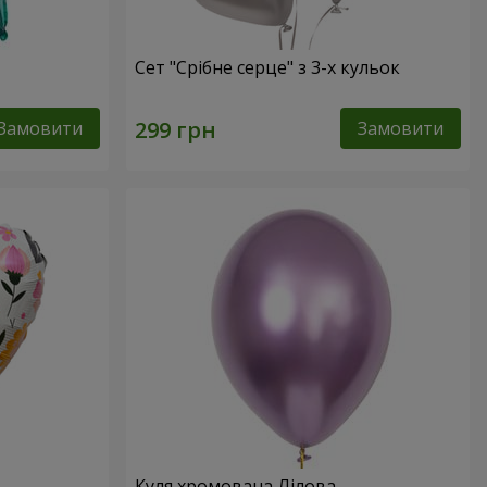
Сет "Срібне серце" з 3-х кульок
Замовити
Замовити
Куля хромована Лілова