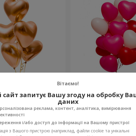
 “Golden hearts”
15 гелієвих кульок (у фор
Вітаємо!
 сайт запитує Вашу згоду на обробку В
Замовити
даних
рсоналізована реклама, контент, аналітика, вимірювання
ективності
ереження і/або доступ до інформації на Вашому пристрої
ція з Вашого пристрою (наприклад, файли cookie та унікальні