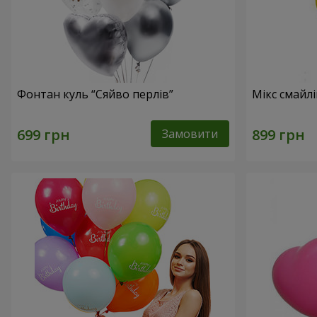
Фонтан куль “Сяйво перлів”
Мікс смайл
Замовити