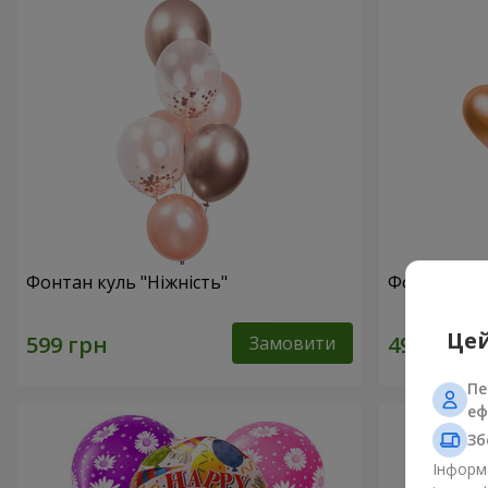
Фонтан куль "Ніжність"
Фонтан куль
Цей
Замовити
Пе
еф
Зб
Інформа