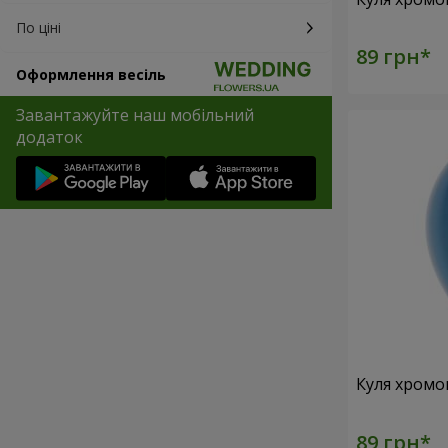
По ціні
Оформлення весіль
Завантажуйте наш мобільний
додаток
Куля хромо