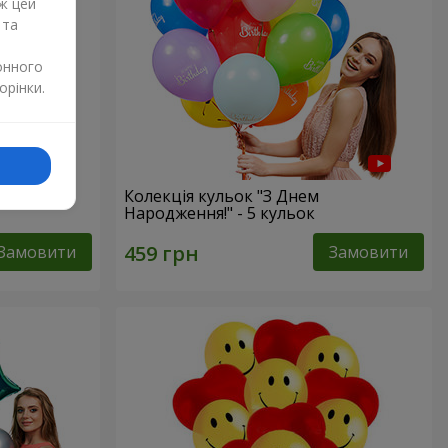
ж цей
 та
онного
орінки.
Колекція кульок "З Днем
Народження!" - 5 кульок
Замовити
Замовити