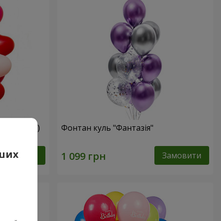
мі сердець)
Фонтан куль "Фантазія"
аших
Замовити
Замовити