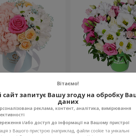
робці "Щастя не оминеш"
Композиція “Промінчики в
Вітаємо!
954 грн
 сайт запитує Вашу згоду на обробку В
Замовити
даних
рсоналізована реклама, контент, аналітика, вимірювання
ективності
ереження і/або доступ до інформації на Вашому пристрої
ція з Вашого пристрою (наприклад, файли cookie та унікальні