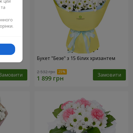
ж цей
 та
онного
орінки.
Букет "Безе" з 15 білих хризантем
2 532 грн
Замовити
Замовити