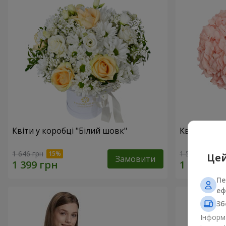
Квіти у коробці "Білий шовк"
Квіти в ко
1 646 грн
1 599 грн
Цей
Замовити
Пе
еф
Зб
Інформа