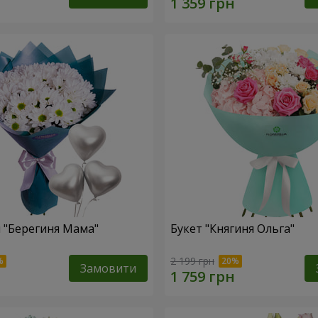
 "Берегиня Мама"
Букет "Княгиня Ольга"
2 199 грн
Замовити