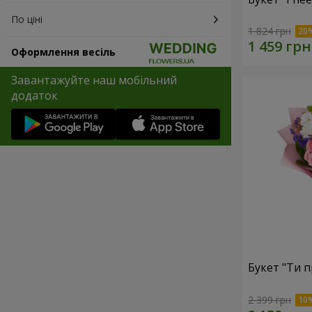
По ціні
1 824 грн
Оформлення весіль
Завантажуйте наш мобільний
додаток
Букет "Ти п
2 399 грн