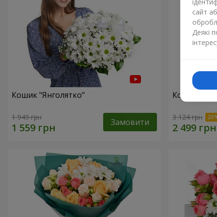
ідентиф
сайт а
обробля
Деякі 
інтерес
Кошик "Янголятко"
Кошик "Зак
1 949 грн
3 124 грн
Замовити