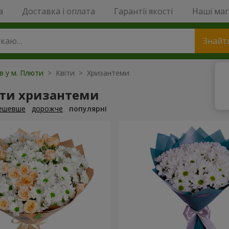
a
Доставка і оплата
Гарантії якості
Наші ма
Знайт
ів у м. Плюти
> Квіти > Хризантеми
ти хризантеми
ешевше
дорожче
популярні