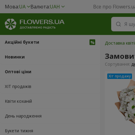
Мова:
UA
Валюта:
UAH
Все про Flowers.u
Акційні букети
Доставка квіт
Замови
Новинки
Сортування:
д
Оптові ціни
ХІТ продажів
Квіти коханій
День народження
Букети тижня