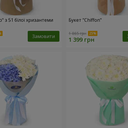
o" з 51 білої хризантеми
Букет "Chiffon"
1 865 грн
Замовити