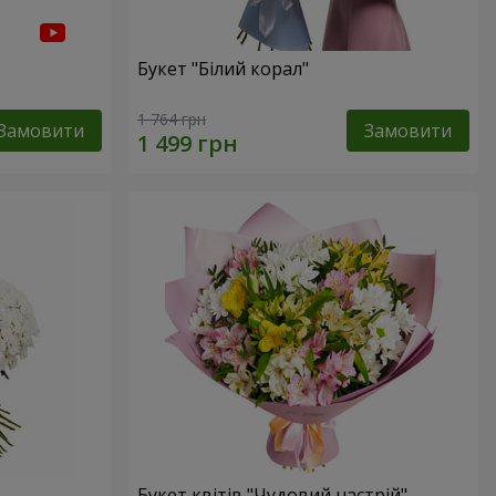
Букет "Білий корал"
1 764 грн
Замовити
Замовити
Букет квітів "Чудовий настрій"