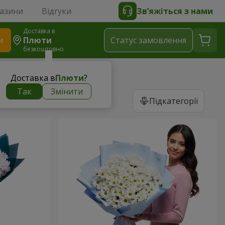
газини
Відгуки
Зв’яжіться з нами
Доставка в
и
Плюти
Статус замовлення
безкоштовно
Доставка в
Плюти
?
Так
Змінити
Підкатегорії