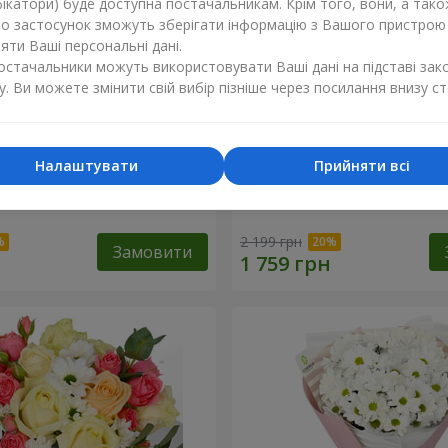
ікатори) буде доступна постачальникам. Крім того, вони, а тако
бо застосунок зможуть зберігати інформацію з Вашого пристрою
ти Ваші персональні дані.
постачальники можуть використовувати Ваші дані на підставі зак
у. Ви можете змінити свій вибір пізніше через посилання внизу ст
Налаштувати
Прийняти всі
оханий сад"
Композиція "Charlotte"
2 199 грн
Замовити