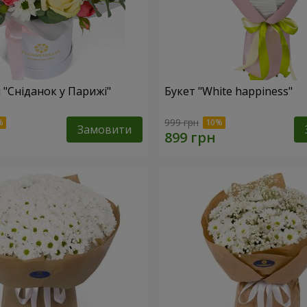
 "Сніданок у Парижі"
Букет "White happiness"
999 грн
Замовити