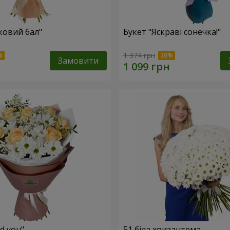
ковий бал"
Букет "Яскраві сонечка!"
1 374 грн
Замовити
ed you"
51 біла хризантема