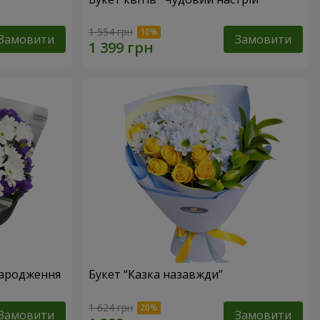
1 554 грн
Замовити
Замовити
народження
Букет “Казка назавжди”
1 624 грн
Замовити
Замовити