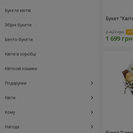
Букети квітів
Букет "Квіт
Збірні букети
2 427 грн
Бенто-букети
Квіти в коробці
Квіткові кошики
Подарунки
Квіти
Кому
Нагода
Букет "I ne