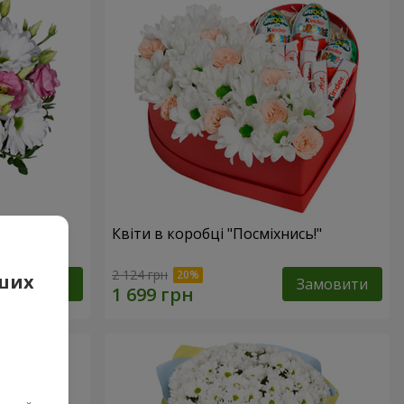
 очах”
Квіти в коробці "Посміхнись!"
2 124 грн
аших
Замовити
Замовити