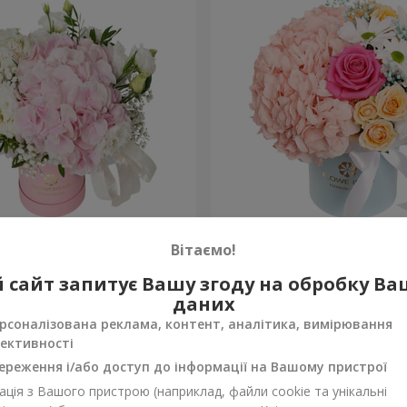
 "Ніжний дотик"
Квіти в коробці "Щастя н
Вітаємо!
1 599 грн
 сайт запитує Вашу згоду на обробку В
Замовити
даних
рсоналізована реклама, контент, аналітика, вимірювання
ективності
ереження і/або доступ до інформації на Вашому пристрої
ція з Вашого пристрою (наприклад, файли cookie та унікальні