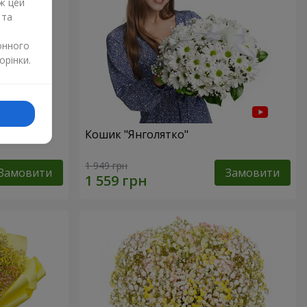
ж цей
 та
онного
орінки.
р"
Кошик "Янголятко"
1 949 грн
Замовити
Замовити