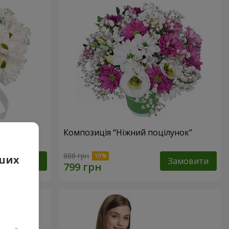
е оминеш"
Композиція “Ніжний поцілунок”
888 грн
аших
Замовити
Замовити