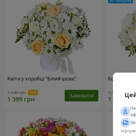
Квіти у коробці "Білий шовк"
Композиція
1 646 грн
1 777 грн
Цей
Замовити
Пе
еф
Зб
Інформа