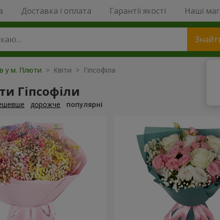
a
Доставка і оплата
Гарантії якості
Наші ма
Знайт
ів у м. Плюти
> Квіти > Гіпсофіла
ти Гіпсофіли
ешевше
дорожче
популярні