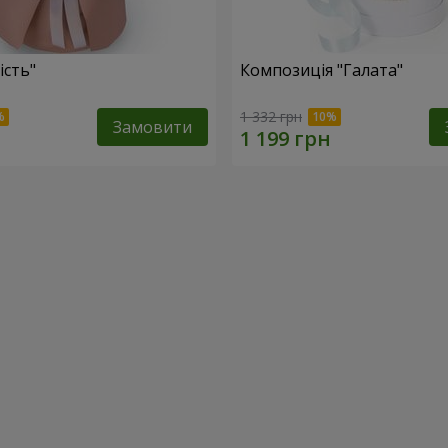
ість"
Композиція "Галата"
1 332 грн
Замовити