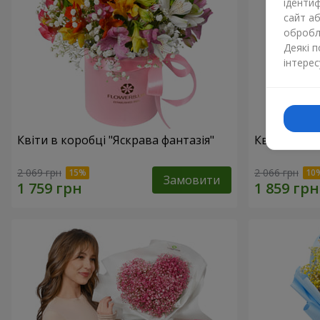
ідентиф
сайт а
обробля
Деякі 
інтерес
Квіти в коробці "Яскрава фантазія"
Квіти в кор
2 069 грн
2 066 грн
Замовити