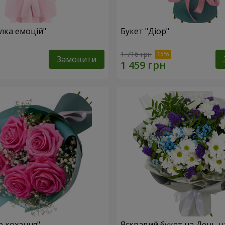
лка емоцій"
Букет "Діор"
1 716 грн
Замовити
р кохання"
Яскравий букет на День 