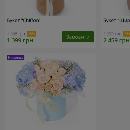
Букет "Chiffon"
Букет "Щир
1 865 грн
3 279 грн
Замовити