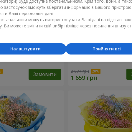
ікатори) буде доступна постачальникам. Крім того, вони, а тако
бо застосунок зможуть зберігати інформацію з Вашого пристрою
ти Ваші персональні дані.
постачальники можуть використовувати Ваші дані на підставі зак
у. Ви можете змінити свій вибір пізніше через посилання внизу ст
Налаштувати
Прийняти всі
обці "Соломія"
Квіти в коробці "Помпаду
2 074 грн
Замовити