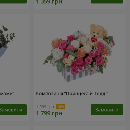
 мами"
Композиція "Принцеса й Тедді"
1 999 грн
Замовити
Замовити