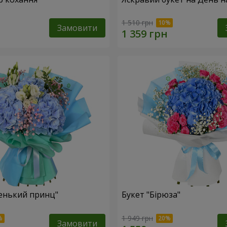
1 510 грн
Замовити
енький принц"
Букет "Бірюза"
1 949 грн
Замовити