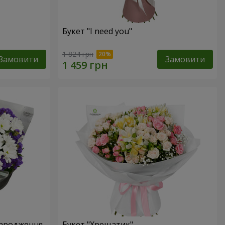
Букет "I need you"
1 824 грн
Замовити
Замовити
народження
Букет "Хрещатик"