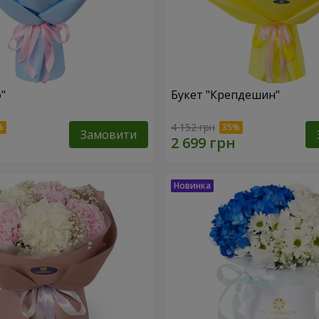
"
Букет "Крепдешин"
4 152 грн
Замовити