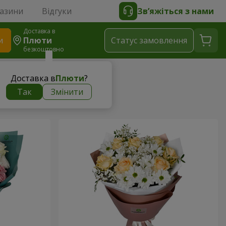
газини
Відгуки
Зв’яжіться з нами
Доставка в
и
Плюти
Статус замовлення
безкоштовно
Доставка в
Плюти
?
Так
Змінити