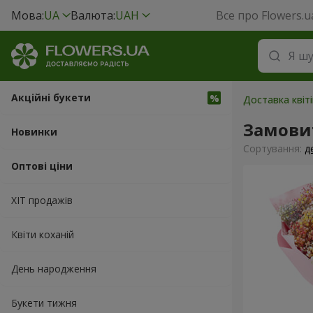
Мова:
UA
Валюта:
UAH
Все про Flowers.u
Акційні букети
Доставка квіт
Замови
Новинки
Сортування:
д
Оптові ціни
ХІТ продажів
Квіти коханій
День народження
Букети тижня