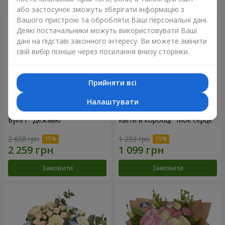
або застосунок зможуть зберігати інформацію з
Вашого пристрою та обробляти Ваші персональні дані.
Деякі постачальники можуть використовувати Ваші
дані на підставі законного інтересу. Ви можете змінити
свій вибір пізніше через посилання внизу сторінки.
Прийняти всі
Налаштувати
Букет "Дежавю"
Квіти в коробці "Моє серце"
2 658 грн
1 293 грн
Замовити
Замовити