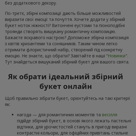
без додаткового декору.
По-третє, збірні композиції дають більше можливостей
виразити свої емоції та почуття. Хочете додати у збірний
букет ноток ніжності? Витончені еустоми та піоноподібні
троянди створять вишукану романтичну композицію.
Бажаєте яскравого настрою? Допоможе збірна композиція
з квітів хризантеми та соняшників. Таким чином легко
отримати флористичний набір, створений під конкретну
емоцію. Не знаєте, що обрати? Завітайте в наші “
Новинки
".
Тут знайдеться вишуканий збірний букет для вашого свята.
Як обрати ідеальний збірний
букет онлайн
Щоб правильно зібрати букет, орієнтуйтесь на такі критерії
як:
нагода — для романтичних моментів та
весілля
підійде збірний букет, в основі якого лежать пастельні
відтінки, для урочистостей стануть в пригоді виразні
контрастні кольори, для офіційних привітань стильне