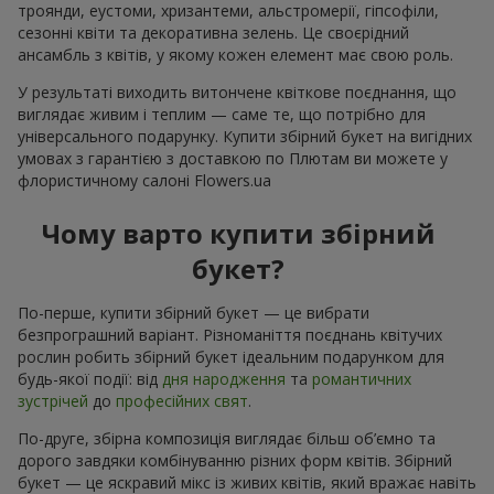
троянди, еустоми, хризантеми, альстромерії, гіпсофіли,
сезонні квіти та декоративна зелень. Це своєрідний
ансамбль з квітів, у якому кожен елемент має свою роль.
У результаті виходить витончене квіткове поєднання, що
виглядає живим і теплим — саме те, що потрібно для
універсального подарунку. Купити збірний букет на вигідних
умовах з гарантією з доставкою по Плютам ви можете у
флористичному салоні Flowers.ua
Чому варто купити збірний
букет?
По-перше, купити збірний букет — це вибрати
безпрограшний варіант. Різноманіття поєднань квітучих
рослин робить збірний букет ідеальним подарунком для
будь-якої події: від
дня народження
та
романтичних
зустрічей
до
професійних свят
.
По-друге, збірна композиція виглядає більш об’ємно та
дорого завдяки комбінуванню різних форм квітів. Збірний
букет — це яскравий мікс із живих квітів, який вражає навіть