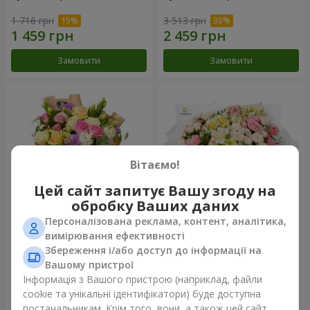
1 716 грн
3 513 грн
Замовити
Замовити
Вітаємо!
Цей сайт запитує Вашу згоду на
обробку Ваших даних
Персоналізована реклама, контент, аналітика,
Букет "Квіткове Selfie!"
Букет "Хрещатик"
вимірювання ефективності
Збереження і/або доступ до інформації на
2 116 грн
3 799 грн
Вашому пристрої
Інформація з Вашого пристрою (наприклад, файли
cookie та унікальні ідентифікатори) буде доступна
Замовити
Замовити
постачальникам. Крім того, вони, а також цей сайт