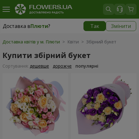
Доставка в
Плюти
?
Так
Змінити
Доставка в
Плюти
|
безкоштовно
Доставка квітів у м. Плюти
> Квіти > Збірний букет
Купити збірний букет
Сортування:
дешевше
дорожче
популярні