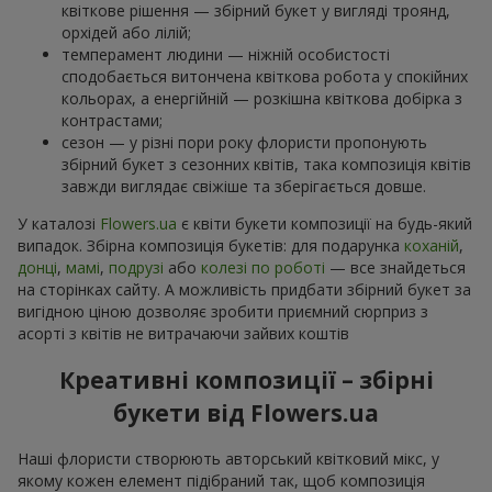
квіткове рішення — збірний букет у вигляді троянд,
орхідей або лілій;
темперамент людини — ніжній особистості
сподобається витончена квіткова робота у спокійних
кольорах, а енергійній — розкішна квіткова добірка з
контрастами;
сезон — у різні пори року флористи пропонують
збірний букет з сезонних квітів, така композиція квітів
завжди виглядає свіжіше та зберігається довше.
У каталозі
Flowers.ua
є квіти букети композиції на будь-який
випадок. Збірна композиція букетів: для подарунка
коханій
,
донці
,
мамі
,
подрузі
або
колезі по роботі
— все знайдеться
на сторінках сайту. А можливість придбати збірний букет за
вигідною ціною дозволяє зробити приємний сюрприз з
асорті з квітів не витрачаючи зайвих коштів
Креативні композиції – збірні
букети від Flowers.ua
Наші флористи створюють авторський квітковий мікс, у
якому кожен елемент підібраний так, щоб композиція