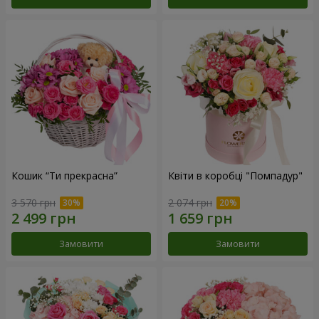
Кошик “Ти прекрасна”
Квіти в коробці "Помпадур"
3 570 грн
2 074 грн
Замовити
Замовити