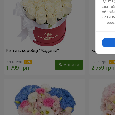
ідентиф
сайт а
обробля
Деякі 
інтерес
Квіти в коробці "Жаданій"
Композиція 
2 116 грн
3 679 грн
Замовити