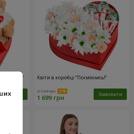
 презент"
Квіти в коробці "Посміхнись!"
2 124 грн
аших
Замовити
Замовити