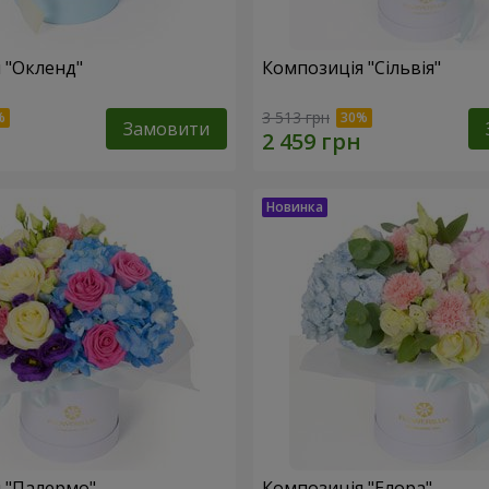
 "Окленд"
Композиція "Сільвія"
3 513 грн
Замовити
 "Палермо"
Композиція "Елора"