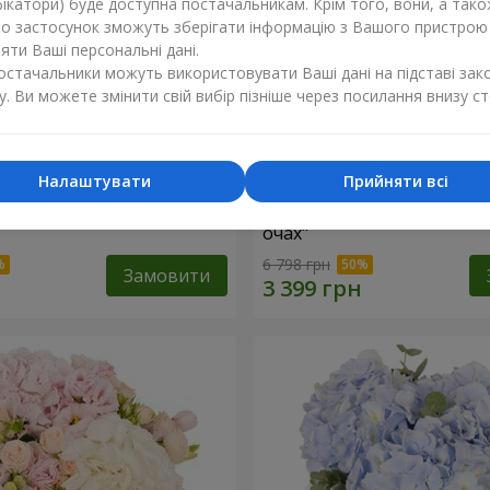
ікатори) буде доступна постачальникам. Крім того, вони, а тако
бо застосунок зможуть зберігати інформацію з Вашого пристрою
ти Ваші персональні дані.
постачальники можуть використовувати Ваші дані на підставі зак
у. Ви можете змінити свій вибір пізніше через посилання внизу ст
Налаштувати
Прийняти всі
"Lady in Red"
Композиція в коробці "Лю
очах"
6 798 грн
Замовити