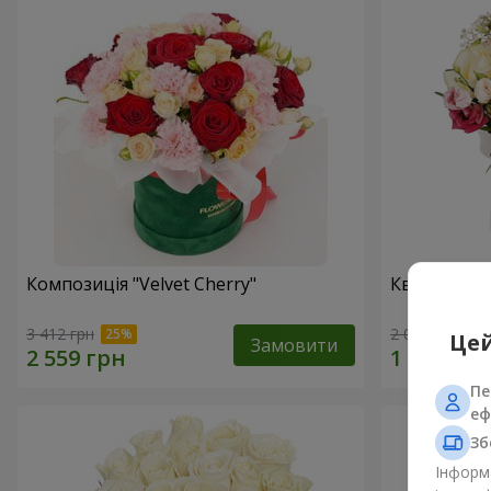
Композиція "Velvet Cherry"
Квіти в ко
3 412 грн
2 074 грн
Цей
Замовити
Пе
еф
Зб
Інформа