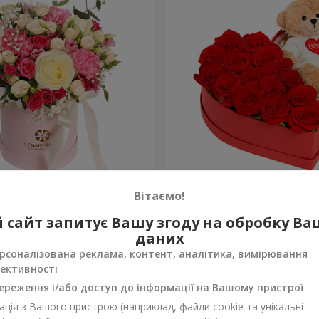
робці "Помпадур"
Композиція "Зворушливий
Вітаємо!
2 510 грн
 сайт запитує Вашу згоду на обробку В
Замовити
даних
рсоналізована реклама, контент, аналітика, вимірювання
ективності
ереження і/або доступ до інформації на Вашому пристрої
ція з Вашого пристрою (наприклад, файли cookie та унікальні