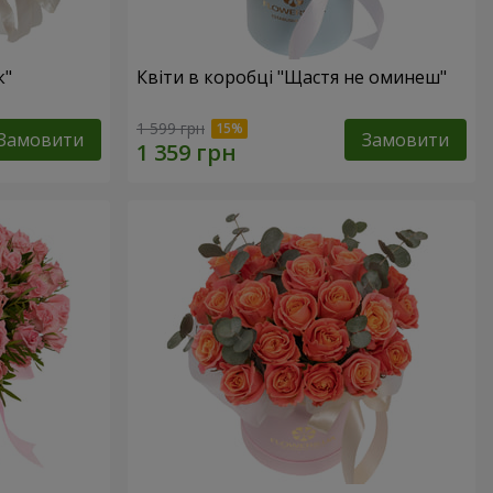
к"
Квіти в коробці "Щастя не оминеш"
1 599 грн
Замовити
Замовити