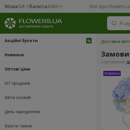
Мова:
UA
Валюта:
UAH
Все про Flowers.u
Акційні букети
Доставка квіт
Замовит
Новинки
Сортування:
д
Оптові ціни
ХІТ продажів
Квіти коханій
День народження
Букети тижня