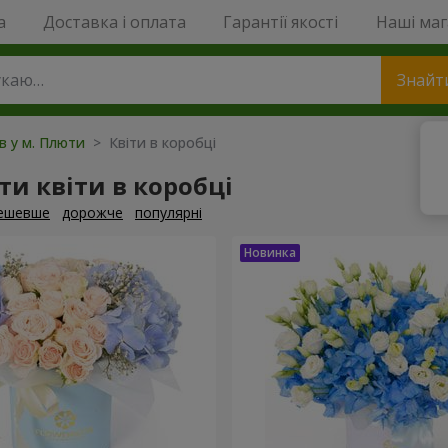
a
Доставка і оплата
Гарантії якості
Наші ма
Знайт
ів у м. Плюти
> Квіти в коробці
и квіти в коробці
ешевше
дорожче
популярні