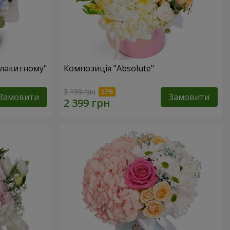
блакитному"
Композиція "Absolute"
3 199 грн
Замовити
Замовити