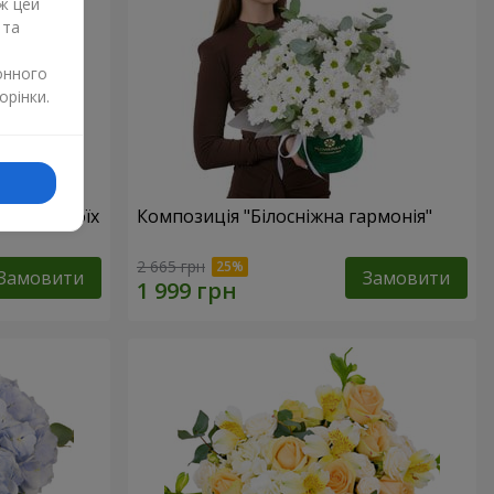
ж цей
 та
онного
орінки.
бов в твоїх
Композиція "Білосніжна гармонія"
2 665 грн
Замовити
Замовити