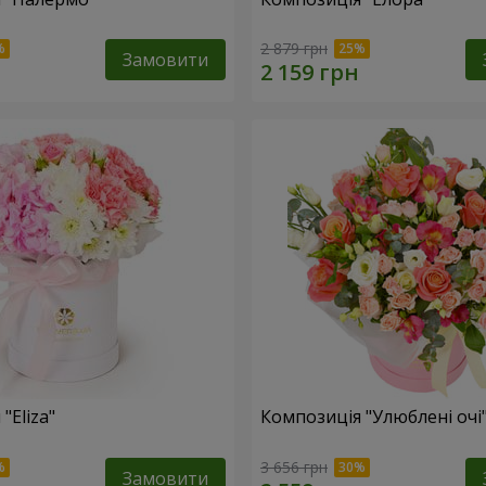
2 879 грн
Замовити
"Eliza"
Композиція "Улюблені очі
3 656 грн
Замовити