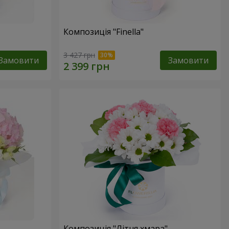
Композиція "Finella"
3 427 грн
Замовити
Замовити
Композиція "Літня хмара"