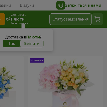
газини
Відгуки
Зв’яжіться з нами
Доставка в
и
Плюти
Статус замовлення
безкоштовно
Доставка в
Плюти
?
Так
Змінити