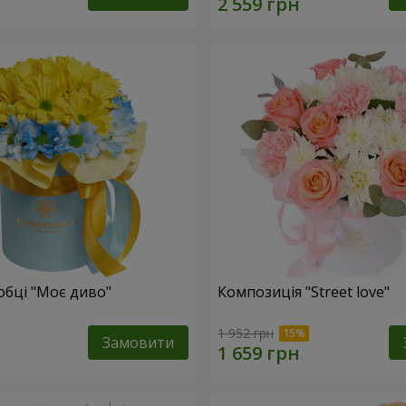
обці "Моє диво"
Композиція "Street love"
1 952 грн
Замовити