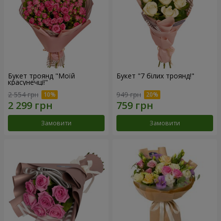
Букет троянд "Моїй
Букет "7 білих троянд!"
красунечці!"
2 554 грн
949 грн
Замовити
Замовити