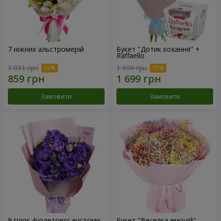
7 ніжних альстромерій
Букет "Дотик кохання" +
Raffaello
1 011 грн
1 999 грн
Замовити
Замовити
9 гілок фіолетової еустоми
Букет "Веселка емоцій"