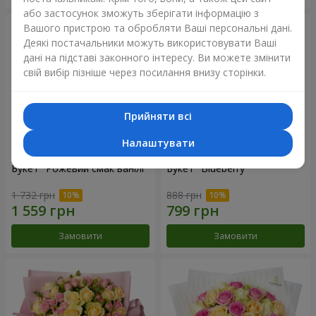
або застосунок зможуть зберігати інформацію з
Вашого пристрою та обробляти Ваші персональні дані.
Деякі постачальники можуть використовувати Ваші
дані на підставі законного інтересу. Ви можете змінити
свій вибір пізніше через посилання внизу сторінки.
Прийняти всі
Налаштувати
Букет "Рожевий смак ванілі"
Букет "Blueberry"
1 732 грн
888 грн
Замовити
Замовити