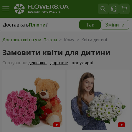
Доставка в
Плюти
?
Так
Змінити
Доставка в
Плюти
|
безкоштовно
Доставка квітів у м. Плюти
> Кому > Квіти дитині
Замовити квіти для дитини
Сортування:
дешевше
дорожче
популярні