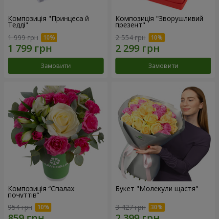
Композиція "Принцеса й
Композиція "Зворушливий
Тедді"
презент"
1 999 грн
2 554 грн
Замовити
Замовити
Композиція “Спалах
Букет "Молекули щастя"
почуттів”
954 грн
3 427 грн