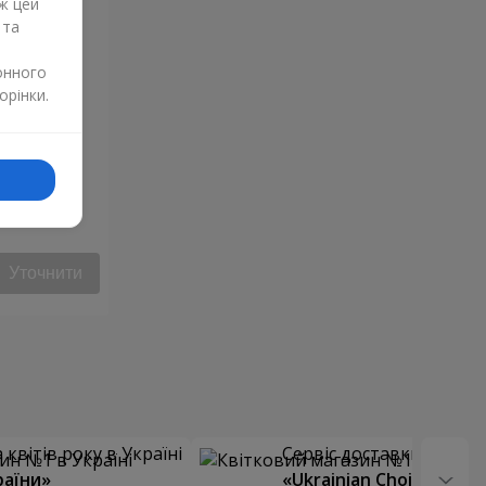
ж цей
 та
онного
орінки.
Уточнити
квітів року в Україні
Сервіс доставки квітів
раїни»
«Ukrainian Choice»