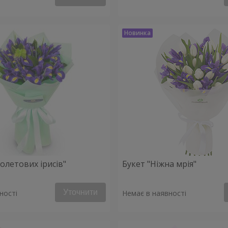
іолетових ірисів"
Букет "Ніжна мрія"
Уточнити
ності
Немає в наявності