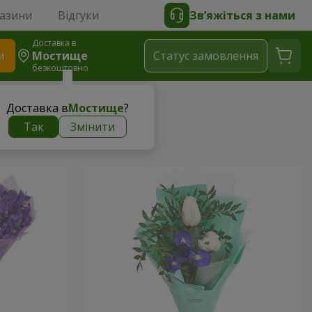
газини
Відгуки
Зв’яжіться з нами
Доставка в
и
Мостище
Статус замовлення
безкоштовно
Доставка в
Мостище
?
Так
Змінити