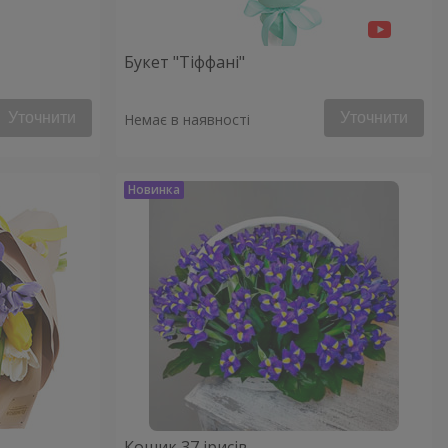
Букет "Тіффані"
Уточнити
Уточнити
Немає в наявності
Кошик 37 ірисів