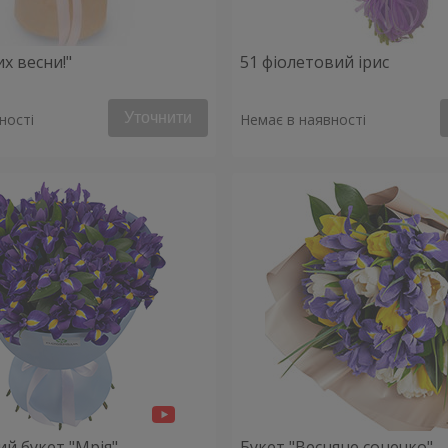
х весни!"
51 фіолетовий ірис
Уточнити
ності
Немає в наявності
й букет "Мрія"
Букет "Весняне сонечко"