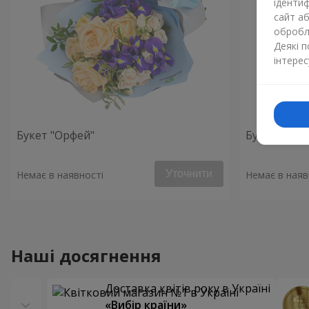
ідентиф
сайт а
обробля
Деякі 
інтерес
Букет "Орфей"
Букет "Фар
Уточнити
Немає в наявності
Немає в наяв
Наші досягнення
Доставка квітів року в Україні
«Вибір країни»