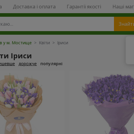
a
Доставка і оплата
Гарантії якості
Наші ма
Знайт
ів у м. Мостище
> Квіти > Іриси
ти Іриси
ешевше
дорожче
популярні