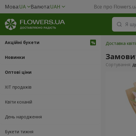
Мова:
UA
Валюта:
UAH
Все про Flowers.u
Акційні букети
Доставка квіт
Замови
Новинки
Сортування:
д
Оптові ціни
ХІТ продажів
Квіти коханій
День народження
Букети тижня