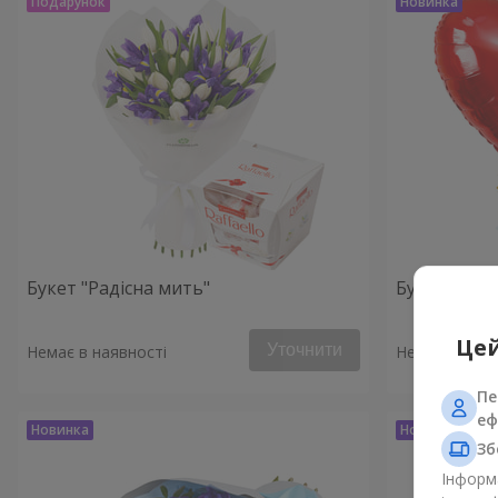
Букет "Радісна мить"
Букет "Ключ
Цей
Уточнити
Немає в наявності
Немає в наяв
Пе
еф
Зб
Інформа