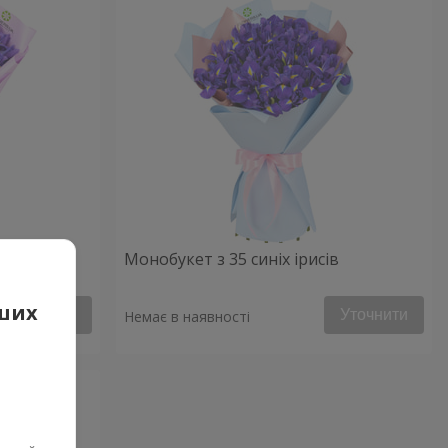
Монобукет з 35 синіх ірисів
аших
Уточнити
Уточнити
Немає в наявності