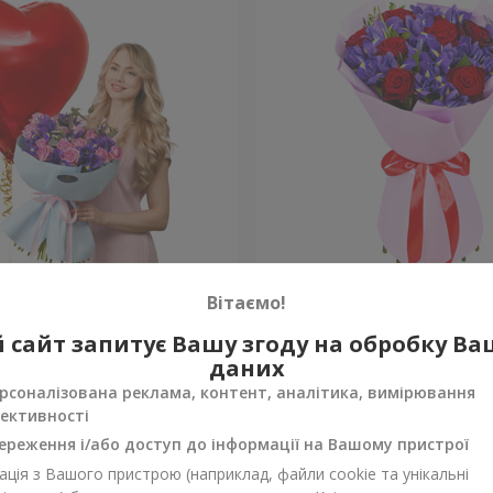
 до серця" з кулею
Букет "Pinot Noir"
Вітаємо!
 сайт запитує Вашу згоду на обробку В
Уточнити
ності
Немає в наявності
даних
рсоналізована реклама, контент, аналітика, вимірювання
ективності
ереження і/або доступ до інформації на Вашому пристрої
ція з Вашого пристрою (наприклад, файли cookie та унікальні