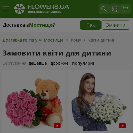
Доставка в
Мостище
?
Так
Змінити
Доставка в
Мостище
|
безкоштовно
Доставка квітів у м. Мостище
> Кому > Квіти дитині
Замовити квіти для дитини
Сортування:
дешевше
дорожче
популярні