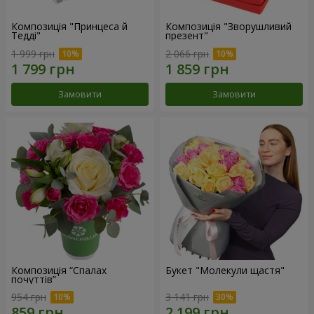
Композиція "Принцеса й
Композиція "Зворушливий
Тедді"
презент"
1 999 грн
2 066 грн
Замовити
Замовити
Композиція “Спалах
Букет "Молекули щастя"
почуттів”
954 грн
3 141 грн