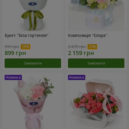
Букет "Біла гортензія"
Композиція "Елора"
999 грн
2 879 грн
Замовити
Замовити