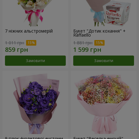
7 ніжних альстромерій
Букет "Дотик кохання" +
Raffaello
1 011 грн
1 881 грн
Замовити
Замовити
9 гілок фіолетової еустоми
Букет "Веселка емоцій"