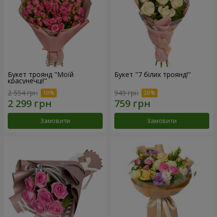
Букет троянд "Моїй
Букет "7 білих троянд!"
красунечці!"
2 554 грн
949 грн
Замовити
Замовити