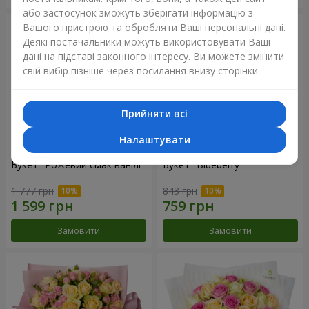
або застосунок зможуть зберігати інформацію з
Вашого пристрою та обробляти Ваші персональні дані.
Деякі постачальники можуть використовувати Ваші
дані на підставі законного інтересу. Ви можете змінити
свій вибір пізніше через посилання внизу сторінки.
Прийняти всі
Налаштувати
Букет "Рожевий смак ванілі"
Букет "Blueberry"
1 777 грн
843 грн
Замовити
Замовити