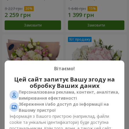
3 227 грн
1 646 грн
Замовити
Замовити
Вітаємо!
Цей сайт запитує Вашу згоду на
обробку Ваших даних
Персоналізована реклама, контент, аналітика,
Букет "Пана Кота"
Композиція "Ніжний дотик"
вимірювання ефективності
Збереження і/або доступ до інформації на
2 074 грн
1 777 грн
Вашому пристрої
Інформація з Вашого пристрою (наприклад, файли
cookie та унікальні ідентифікатори) буде доступна
Замовити
Замовити
постачальникам. Крім того, вони, а також цей сайт