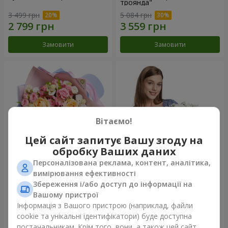
троянда"
3 499 грн
5 084 грн
Замовити
Замовити
Вітаємо!
Цей сайт запитує Вашу згоду на
обробку Ваших даних
Персоналізована реклама, контент, аналітика,
Букет "Казка мого життя"
Кошик "Янголятко"
вимірювання ефективності
Збереження і/або доступ до інформації на
2 332 грн
1 949 грн
Вашому пристрої
Інформація з Вашого пристрою (наприклад, файли
cookie та унікальні ідентифікатори) буде доступна
Замовити
Замовити
постачальникам. Крім того, вони, а також цей сайт