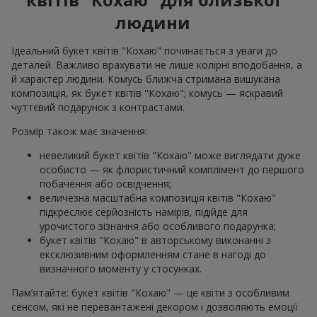
людини
Ідеальний букет квітів "Кохаю" починається з уваги до
деталей. Важливо врахувати не лише колірні вподобання, а
й характер людини. Комусь ближча стримана вишукана
композиція, як букет квітів "Кохаю"; комусь — яскравий
чуттєвий подарунок з контрастами.
Розмір також має значення:
невеликий букет квітів "Кохаю" може виглядати дуже
особисто — як флористичний комплімент до першого
побачення або освідчення;
величезна масштабна композиція квітів "Кохаю"
підкреслює серйозність намірів, підійде для
урочистого зізнання або особливого подарунка;
букет квітів "Кохаю" в авторському виконанні з
ексклюзивним оформленням стане в нагоді до
визначного моменту у стосунках.
Пам’ятайте: букет квітів "Кохаю" — це квіти з особливим
сенсом, які не перевантажені декором і дозволяють емоції