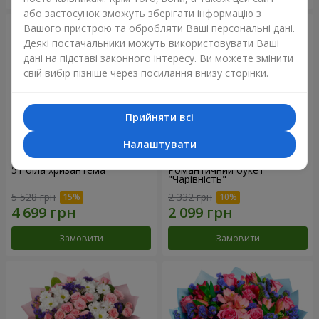
або застосунок зможуть зберігати інформацію з
Вашого пристрою та обробляти Ваші персональні дані.
Деякі постачальники можуть використовувати Ваші
дані на підставі законного інтересу. Ви можете змінити
свій вибір пізніше через посилання внизу сторінки.
Прийняти всі
Налаштувати
51 біла хризантема
Романтичний букет
"Чарівність"
5 528 грн
2 332 грн
Замовити
Замовити