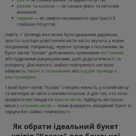
рожеві
та
кремові
— як ознака уваги та квіткове
визнання;
червоні
— як символ несамовитої пристрасті й
глибоких почуттів.
Навіть 1 троянда вже може бути ідеальним дарунком,
просто сьогодні ці витончені квіти часто звучать у нових
поєднаннях. Наприклад, червоні троянди з посланням, як
букет квітів "Кохаю" доповнюють кремовими
еустомами
або пудровими ранункулюсами, щоб додати м’якості та
колориту. Для ніжного, майже повітряного настрою
обирають
півонії
з
тюльпанами
або
кущові троянди
з
альстромерією
.
Такий букет квітів "Кохаю" створює ніжність у кожній квітці
та виглядає як квіти з ніжним посилом. А для тих, хто хоче
придбати нестандартні
букети квітів
, підійдуть авторські
мікси з
сезонних квітів
— вони формують емоційний букет із
серцем без зайвої помпезності.
Як обрати ідеальний букет
квітів "Кохаю" для близької