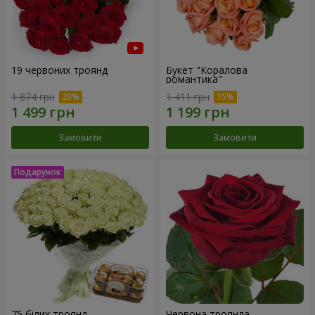
19 червоних троянд
Букет "Коралова
романтика"
1 874 грн
1 411 грн
Замовити
Замовити
75 білих троянд
Червона троянда