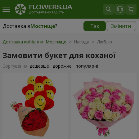
Доставка в
Мостище
?
Так
Змінити
Доставка в
Мостище
|
безкоштовно
Доставка квітів у м. Мостище
> Нагода > Люблю
Замовити букет для коханої
Сортування:
дешевше
дорожче
популярні