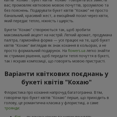
вас; промовляє квітковою мовою почуттів, зрозумілою та
без пояснень. Подарувати букет квітів "Кохаю" не просто
банальний, красивий жест, а емоційний посил через квіти,
який передає тепло, ніжність і щирість.
Букети "Кохаю" створюються так, щоб зробити
максимальний акцент на настрій. Легкий аромат, продумана
палітра, гармонійна форма — усе працює на те, щоб букет
квітів "Кохаю" виглядав як знак кохання в кольорах, а не
просто формальний подарунок. На
flowers.ua
легко знайти
як стримані рішення, щоб передати теплі почуття в букеті,
так і яскраві композиції, що говорять мовою пристрасті.
Варіанти квіткових поєднань у
букеті квітів "Кохаю"
Флористика про кохання напрочуд багатогранна. Втім,
говорячи про букет квітів "Кохаю" перше, що приходить в
голову, це романтична класика у флористиці, а саме
троянди
:
білі
— як ознака ніжних та щирих почуттів;