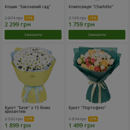
Кошик "Закоханий сад"
Композиція "Charlotte"
2 874 грн
2 199 грн
Замовити
Замовити
Букет "Безе" з 15 білих
Букет "Портофіно"
хризантем
2 532 грн
1 874 грн