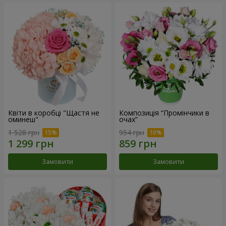
Квіти в коробці "Щастя не
Композиція “Промінчики в
оминеш"
очах”
1 528 грн
954 грн
Замовити
Замовити