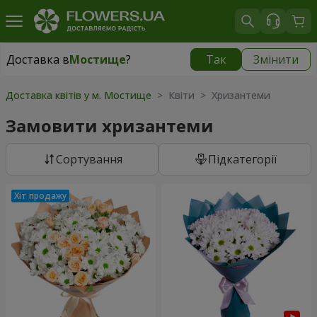
Доставка в
Мостище
?
Так
Змінити
Доставка в
Мостище
|
безкоштовно
Доставка квітів у м. Мостище
> Квіти > Хризантеми
Замовити хризантеми
Сортування
Підкатегорії