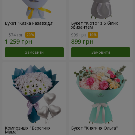
Букет “Казка назавжди”
Букет "Кіото" з 5 білих
хризантем
1 574 грн
999 грн
Замовити
Замовити
Композиція "Берегиня
Букет "Княгиня Ольга"
Мама"