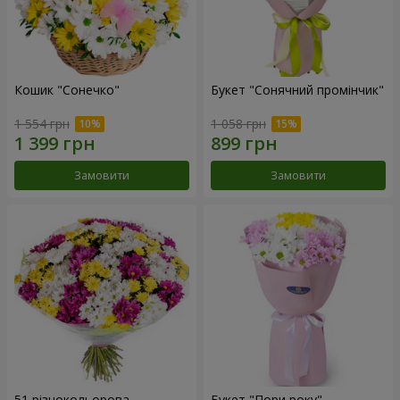
Кошик "Сонечко"
Букет "Сонячний промінчик"
1 554 грн
1 058 грн
Замовити
Замовити
51 різнокольорова
Букет "Пори року"