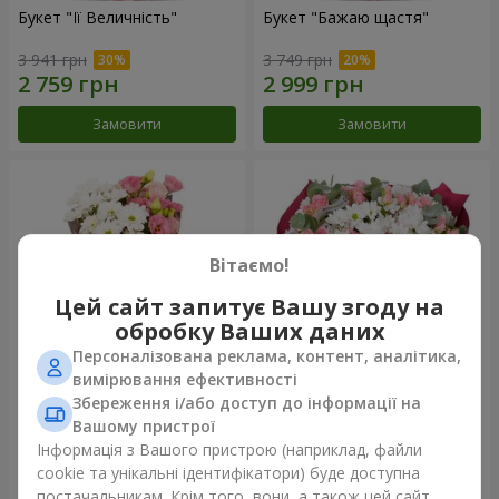
Букет "Її Величність"
Букет "Бажаю щастя"
3 941 грн
3 749 грн
Замовити
Замовити
Вітаємо!
Цей сайт запитує Вашу згоду на
обробку Ваших даних
Персоналізована реклама, контент, аналітика,
вимірювання ефективності
Збереження і/або доступ до інформації на
Букет "Юмокі"
Букет "Чарівність ніжності"
Вашому пристрої
1 175 грн
3 199 грн
Інформація з Вашого пристрою (наприклад, файли
cookie та унікальні ідентифікатори) буде доступна
постачальникам. Крім того, вони, а також цей сайт