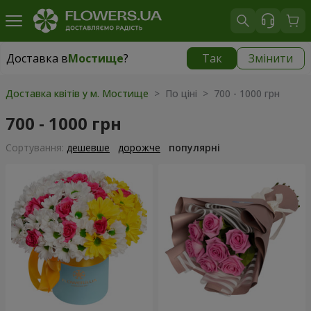
Доставка в
Мостище
?
Так
Змінити
Доставка в
Мостище
|
безкоштовно
Доставка квітів у м. Мостище
> По ціні > 700 - 1000 грн
700 - 1000 грн
Сортування:
дешевше
дорожче
популярні