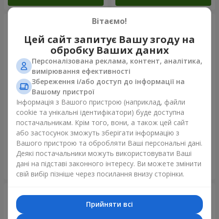
Вітаємо!
Цей сайт запитує Вашу згоду на
обробку Ваших даних
Персоналізована реклама, контент, аналітика,
вимірювання ефективності
Збереження і/або доступ до інформації на
Вашому пристрої
Інформація з Вашого пристрою (наприклад, файли
cookie та унікальні ідентифікатори) буде доступна
11 жовтих смайликів і
Фонтан куль "Небо"
постачальникам. Крім того, вони, а також цей сайт
червоних сердець
або застосунок зможуть зберігати інформацію з
Вашого пристрою та обробляти Ваші персональні дані.
Деякі постачальники можуть використовувати Ваші
дані на підставі законного інтересу. Ви можете змінити
Замовити
Замовити
свій вибір пізніше через посилання внизу сторінки.
Прийняти всі