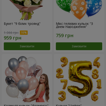
Букет "9 білих троянд"
Мікс гелієвих кульок "З
Днем Народження"
1 066 грн
Замовити
Замовити
Колекція кульок "Фламінго"
Кульки "Цифри"