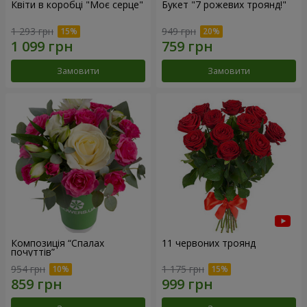
Квіти в коробці "Моє серце"
Букет "7 рожевих троянд!"
1 293 грн
949 грн
Замовити
Замовити
Композиція “Спалах
11 червоних троянд
почуттів”
954 грн
1 175 грн