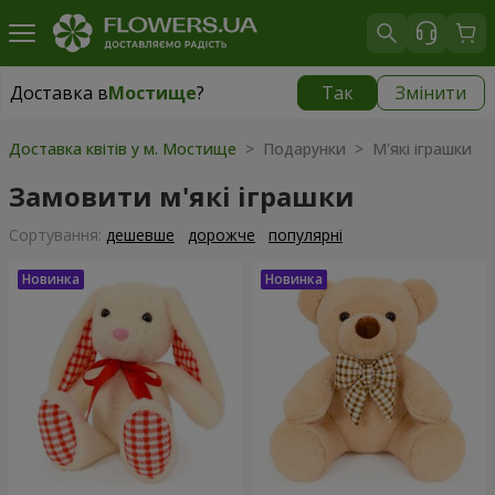
Доставка в
Мостище
?
Так
Змінити
Доставка в
Мостище
|
безкоштовно
Доставка квітів у м. Мостище
> Подарунки > М'які іграшки
Замовити м'які іграшки
Сортування:
дешевше
дорожче
популярні