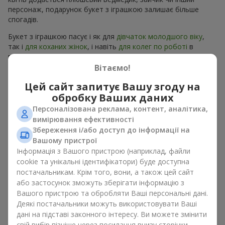
персонаж, подарунок букет з іграшкою залишає більше
спогадів.
Букет з іграшкою пасує і як для
дівчаток молодшого віку
,
так і
для коханих жінок
, і навіть
для колег по роботі
в
певних випадках. Такий подарунок букет з іграшкою
підкреслює щиру турботу, затишок та бажання зробити
Вітаємо!
людині приємно. На
flowers.ua
можна знайти різноманітні
Цей сайт запитує Вашу згоду на
пропозиції на будь-який смак та бюджет, щоб зробити
обробку Ваших даних
подарунок в м. Мостище незабутнім.
Персоналізована реклама, контент, аналітика,
Як м’яка іграшка підкреслює
вимірювання ефективності
Збереження і/або доступ до інформації на
емоції разом із квітами
Вашому пристрої
Інформація з Вашого пристрою (наприклад, файли
Букет з іграшкою — універсальне і завжди влучне рішення.
cookie та унікальні ідентифікатори) буде доступна
Таке поєднання подвоює емоції та дає можливість
постачальникам. Крім того, вони, а також цей сайт
оновлювати їх в пам’яті, кожен раз, коли плюшевий
або застосунок зможуть зберігати інформацію з
приятель потрапляє у поле зору Разом букет з іграшкою
Вашого пристрою та обробляти Ваші персональні дані.
працюють ідеально. Квіти та іграшка створюють баланс між
Деякі постачальники можуть використовувати Ваші
красою і ніжністю, а ще залишають приємний подарунок на
дані на підставі законного інтересу. Ви можете змінити
довгі роки.
свій вибір пізніше через посилання внизу сторінки.