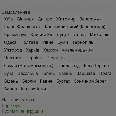
Замовлення в:
Київ
Вінниця
Дніпро
Житомир
Запоріжжя
Івано-Франківськ
Кропивницький (Кіровоград)
Кременчук
Кривий Ріг
Луцьк
Львів
Миколаїв
Одеса
Полтава
Рівне
Суми
Тернопіль
Ужгород
Харків
Херсон
Хмельницький
Черкаси
Чернівці
Чернігів
Самар (Новомосковськ)
Павлоград
Біла Церква
Буча
Васильків
Ірпінь
Умань
Варшава
Прага
Відень
Берлін
Ревне
Бургас
Сонячний берег
Варна
інші регіони
На інших мовах:
Eng:
Toys
Рус:
Мягкие игрушки