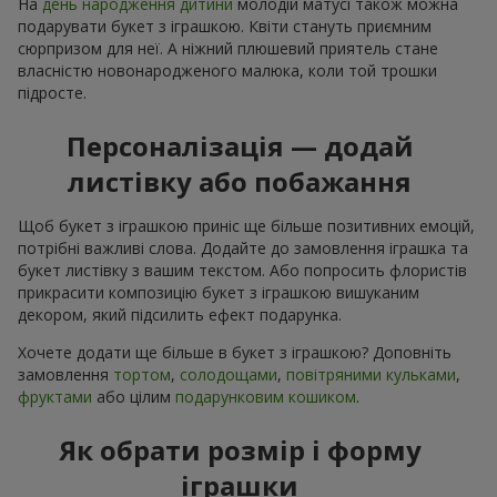
На
день народження дитини
молодій матусі також можна
подарувати букет з іграшкою. Квіти стануть приємним
сюрпризом для неї. А ніжний плюшевий приятель стане
власністю новонародженого малюка, коли той трошки
підросте.
Персоналізація — додай
листівку або побажання
Щоб букет з іграшкою приніс ще більше позитивних емоцій,
потрібні важливі слова. Додайте до замовлення іграшка та
букет листівку з вашим текстом. Або попросить флористів
прикрасити композицію букет з іграшкою вишуканим
декором, який підсилить ефект подарунка.
Хочете додати ще більше в букет з іграшкою? Доповніть
замовлення
тортом
,
солодощами
,
повітряними кульками
,
фруктами
або цілим
подарунковим кошиком
.
Як обрати розмір і форму
іграшки