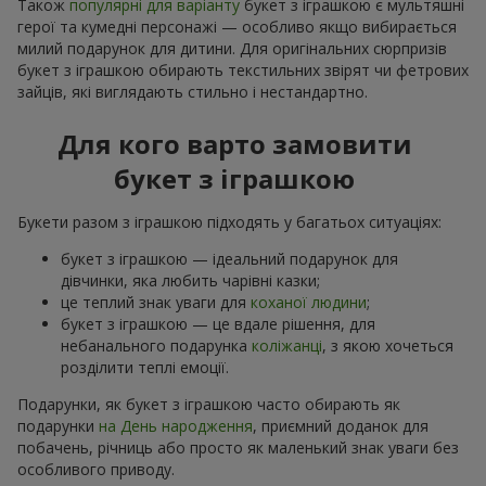
Також
популярні для варіанту
букет з іграшкою є мультяшні
герої та кумедні персонажі — особливо якщо вибирається
милий подарунок для дитини. Для оригінальних сюрпризів
букет з іграшкою обирають текстильних звірят чи фетрових
зайців, які виглядають стильно і нестандартно.
Для кого варто замовити
букет з іграшкою
Букети разом з іграшкою підходять у багатьох ситуаціях:
букет з іграшкою — ідеальний подарунок для
дівчинки, яка любить чарівні казки;
це теплий знак уваги для
коханої людини
;
букет з іграшкою — це вдале рішення, для
небанального подарунка
коліжанці
, з якою хочеться
розділити теплі емоції.
Подарунки, як букет з іграшкою часто обирають як
подарунки
на День народження
, приємний доданок для
побачень, річниць або просто як маленький знак уваги без
особливого приводу.