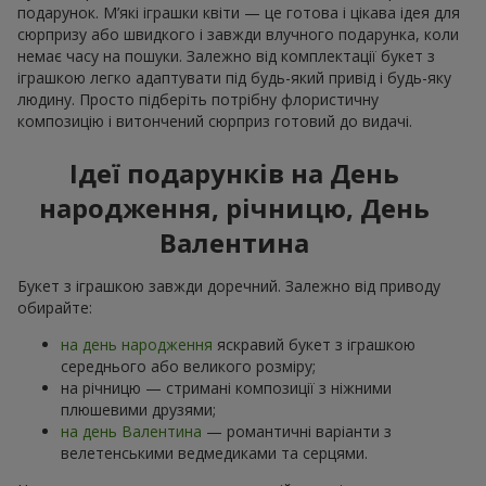
подарунок. М’які іграшки квіти — це готова і цікава ідея для
сюрпризу або швидкого і завжди влучного подарунка, коли
немає часу на пошуки. Залежно від комплектації букет з
іграшкою легко адаптувати під будь-який привід і будь-яку
людину. Просто підберіть потрібну флористичну
композицію і витончений сюрприз готовий до видачі.
Ідеї подарунків на День
народження, річницю, День
Валентина
Букет з іграшкою завжди доречний. Залежно від приводу
обирайте:
на день народження
яскравий букет з іграшкою
середнього або великого розміру;
на річницю — стримані композиції з ніжними
плюшевими друзями;
на день Валентина
— романтичні варіанти з
велетенськими ведмедиками та серцями.