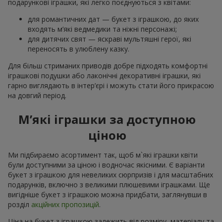
подарункові іграшки, які легко поєднуються з квітами:
для романтичних дат — букет з іграшкою, до яких
входять м’які ведмедики та ніжні персонажі;
для дитячих свят — яскраві мультяшні герої, які
переносять в улюблену казку.
Для більш стриманих приводів добре підходять комфортні
іграшкові подушки або лаконічні декоративні іграшки, які
гарно виглядають в інтер’єрі і можуть стати його прикрасою
на довгий період.
М’які іграшки за доступною
ціною
Ми підбираємо асортимент так, щоб м`які іграшки квіти
були доступними за ціною і водночас якісними. Є варіанти
букет з іграшкою для невеликих сюрпризів і для масштабних
подарунків, включно з великими плюшевими іграшками. Ще
вигідніше букет з іграшкою можна придбати, заглянувши в
розділ
акційних пропозицій
.
Ціна на букет з іграшкою залежить від розміру, матеріалу та