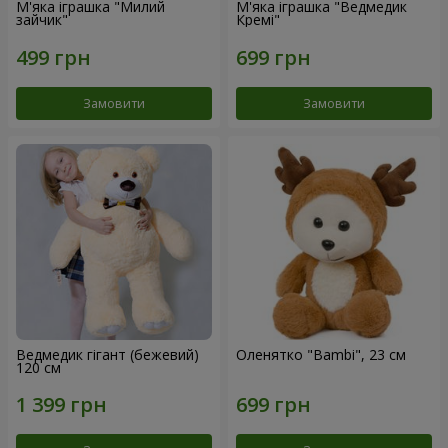
М'яка іграшка "Милий
М'яка іграшка "Ведмедик
зайчик"
Кремі"
Замовити
Замовити
Ведмедик гігант (бежевий)
Оленятко "Bambi", 23 см
120 см