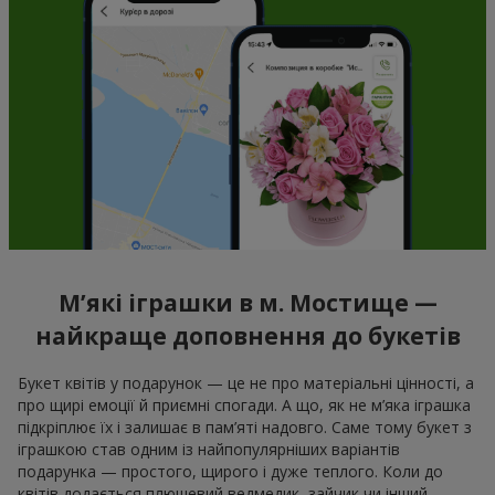
М’які іграшки в м. Мостище —
найкраще доповнення до букетів
Букет квітів у подарунок — це не про матеріальні цінності, а
про щирі емоції й приємні спогади. А що, як не м’яка іграшка
підкріплює їх і залишає в пам’яті надовго. Саме тому букет з
іграшкою став одним із найпопулярніших варіантів
подарунка — простого, щирого і дуже теплого. Коли до
квітів додається плюшевий ведмедик, зайчик чи інший