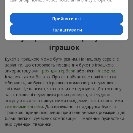
Приємні на дотик іграшки викликають відчуття спокою та
домашній затишок. Тому букет з іграшкою – це дійсно
відмінний спосіб лишити спогад про того, хто подарував
Прийняти всі
цей букет з іграшкою.
Налаштувати
Популярні комбінації букетів і
іграшок
Букет з іграшкою може бути різним. На нашому сервісі є
варіанти, що створюють поєднання букет з іграшкою,
використовуючи
троянди
,
гербери
або ніжні
гіпсофіли
.
Іграшок також багато. Проте, найчастіше наші клієнти
обирають, як букет з іграшкою композицію ведмедик з
квітами. Це класика, яка ніколи не підводить. До того ж у
нас є плюшеві ведмедики різних розмірів, які чудово
поєднуються як з вишуканими орхідеями, так і з простими
сезонними квітами
. Для вишуканого подарунка букет з
іграшкою підійде плюшевий приятель великих розмірів. Для
більш легких і сучасних композицій — маленькі пухнастики
або сувенірні тваринки.