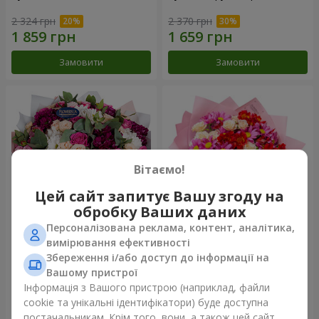
2 324 грн
2 370 грн
Замовити
Замовити
Вітаємо!
Цей сайт запитує Вашу згоду на
обробку Ваших даних
Персоналізована реклама, контент, аналітика,
Букет "Все для тебе ...!"
Букет "Ніжне кохання"
вимірювання ефективності
Збереження і/або доступ до інформації на
5 574 грн
1 443 грн
Вашому пристрої
Інформація з Вашого пристрою (наприклад, файли
cookie та унікальні ідентифікатори) буде доступна
Замовити
Замовити
постачальникам. Крім того, вони, а також цей сайт