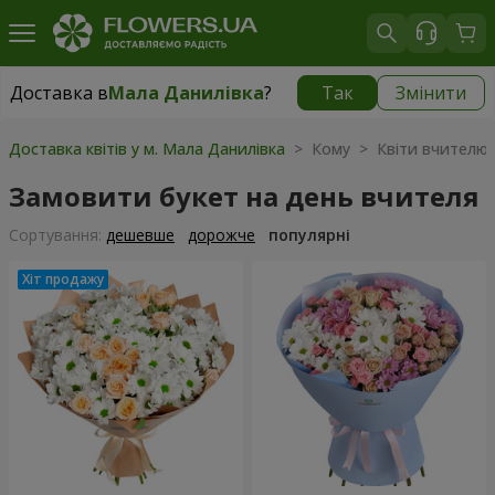
Доставка в
Мала Данилівка
?
Так
Змінити
Доставка в
Мала Данилівка
|
безкоштовно
Доставка квітів у м. Мала Данилівка
> Кому > Квіти вчителю
Замовити букет на день вчителя
Сортування:
дешевше
дорожче
популярні