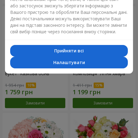
або застосунок зможуть зберігати інформацію з
Вашого пристрою та обробляти Ваші персональні дані.
Деякі постачальники можуть використовувати Ваші
дані на підставі законного інтересу. Ви можете змінити
свій вибір пізніше через посилання внизу сторінки.
Прийняти всі
Налаштувати
Букет "Казкова осінь"
Композиція "Літня хмара"
1 954 грн
1 411 грн
Замовити
Замовити