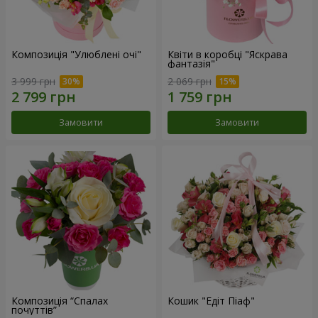
Композиція "Улюблені очі"
Квіти в коробці "Яскрава
фантазія"
3 999 грн
2 069 грн
Замовити
Замовити
Композиція “Спалах
Кошик "Едіт Піаф"
почуттів”