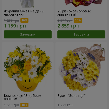
Яскравий букет на День
25 різнокольорових
народження
хризантем!
1 288 грн
3 574 грн
Замовити
Замовити
Композиція "З добрим
Букет "Золотце!"
ранком!"
1 510 грн
1 221 грн