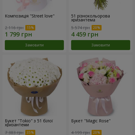
Композиція "Street love"
51 різнокольорова
хризантема
2 116 грн
5 574 грн
Замовити
Замовити
Букет "Tokio" з 51 білої
Букет "Magic Rose"
хризантеми
7 383 грн
4 199 грн