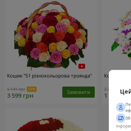
Кошик "51 різнокольорова троянда"
Кошик хриз
5 141 грн
2 234 грн
Цей
Замовити
Пе
еф
Зб
Інформа