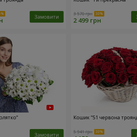
3 570 грн
Замовити
олятко"
Кошик "51 червона троян
5 941 грн
Замовити