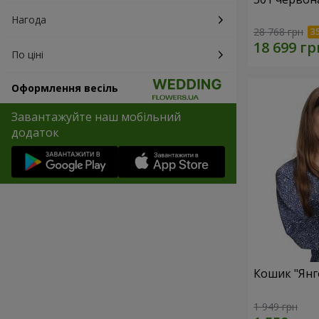
Нагода
28 768 грн
По ціні
Оформлення весіль
Завантажуйте наш мобільний
додаток
Кошик "Янг
1 949 грн