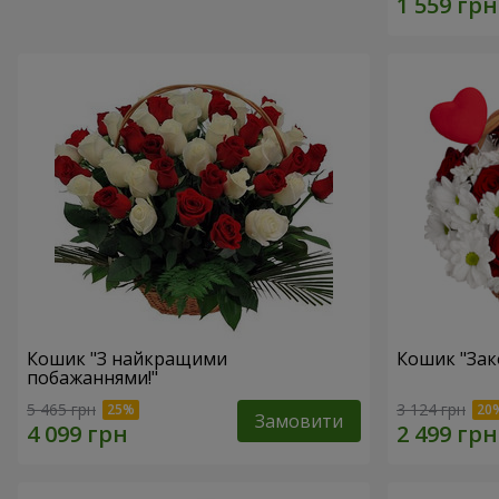
Кошик "З найкращими
Кошик "Зак
побажаннями!"
5 465 грн
3 124 грн
Замовити