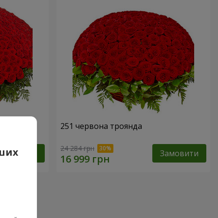
251 червона троянда
24 284 грн
аших
Замовити
Замовити