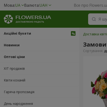
Мова:
UA
Валюта:
UAH
Все про Flowers.u
Акційні букети
Доставка квіт
Замови
Новинки
Сортування:
д
Оптові ціни
ХІТ продажів
Квіти коханій
Гаряча пропозиція
День народження