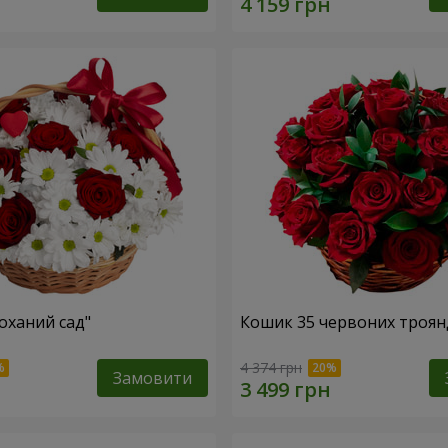
оханий сад"
Кошик 35 червоних троян
4 374 грн
Замовити