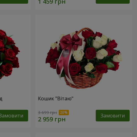
д
Кошик "Вітаю"
3 699 грн
Замовити
Замовити