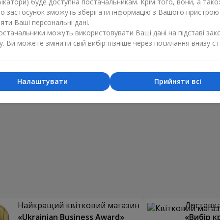
ікатори) буде доступна постачальникам. Крім того, вони, а тако
бо застосунок зможуть зберігати інформацію з Вашого пристрою
ти Ваші персональні дані.
постачальники можуть використовувати Ваші дані на підставі зак
у. Ви можете змінити свій вибір пізніше через посилання внизу ст
Налаштувати
Прийняти всі
Найкращий квітковий магазин
Доставка 
«Ukrainian Business Award»
«Вибір к