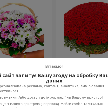
антем "Яскрава галявина"
501 червона троянда
Вітаємо!
56 362 грн
 сайт запитує Вашу згоду на обробку В
Замовити
даних
рсоналізована реклама, контент, аналітика, вимірювання
ективності
ереження і/або доступ до інформації на Вашому пристрої
ція з Вашого пристрою (наприклад, файли cookie та унікальні