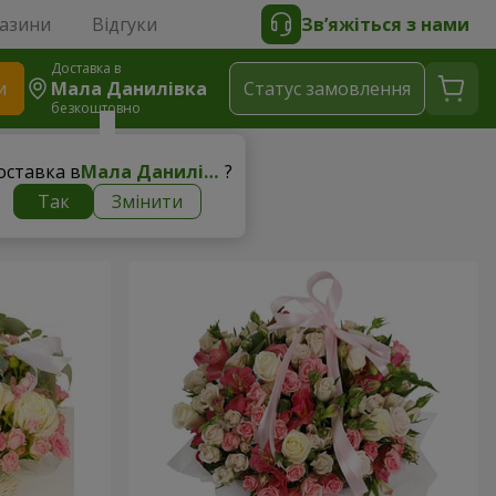
газини
Відгуки
Зв’яжіться з нами
Доставка в
и
Мала Данилівка
Статус замовлення
безкоштовно
оставка в
Мала Данилівка
?
Так
Змінити