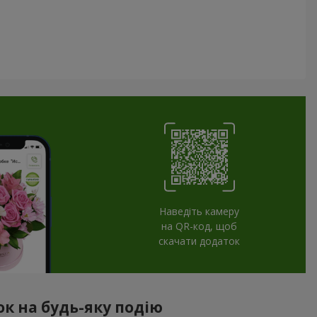
Наведіть камеру
на QR-код, щоб
скачати додаток
к на будь-яку подію