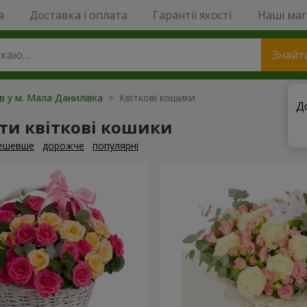
a
Доставка і оплата
Гарантії якості
Наші ма
Знайт
ів у м. Мала Данилівка
> Квіткові кошики
Д
ти квіткові кошики
ешевше
дорожче
популярні