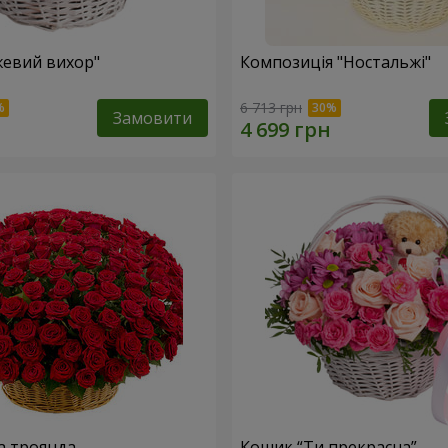
евий вихор"
Композиція "Ностальжі"
6 713 грн
Замовити
а троянда
Кошик “Ти прекрасна”