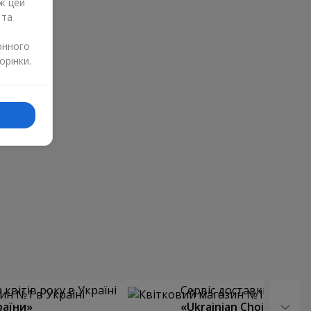
ж цей
 та
онного
орінки.
квітів року в Україні
Сервіс доставки квітів
раїни»
«Ukrainian Choice»