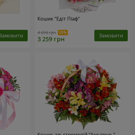
Кошик "Едіт Піаф"
4 656 грн
Замовити
Замовити
Кошик альстромерій "Акварель"