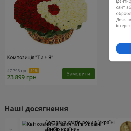
ідентиф
сайт а
обробля
Деякі 
інтерес
Композиція "Ти + Я"
47 798 грн
Замовити
Наші досягнення
Доставка квітів року в Україні
«Вибір країни»