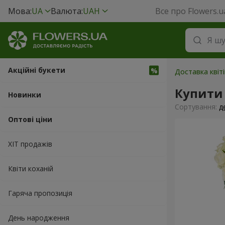
Мова:
UA
Валюта:
UAH
Все про Flowers.u
Акційні букети
Доставка квіт
Купити 
Новинки
Сортування:
д
Оптові ціни
ХІТ продажів
Квіти коханій
Гаряча пропозиція
День народження