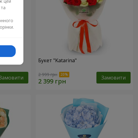
ж цей
 та
онного
орінки.
Букет "Katarina"
2 999 грн
Замовити
Замовити