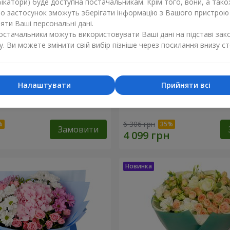
ікатори) буде доступна постачальникам. Крім того, вони, а тако
бо застосунок зможуть зберігати інформацію з Вашого пристрою
ти Ваші персональні дані.
постачальники можуть використовувати Ваші дані на підставі зак
у. Ви можете змінити свій вибір пізніше через посилання внизу ст
Налаштувати
Прийняти всі
ість"
Букет "Tarnis"
6 306 грн
Замовити