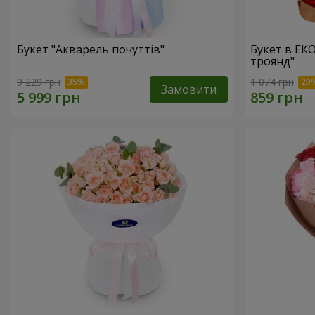
Букет "Акварель почуттів"
Букет в ЕК
троянд"
9 229 грн
1 074 грн
Замовити