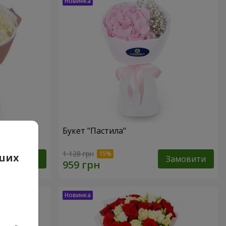
Букет "Пастила"
1 128 грн
аших
Замовити
Замовити