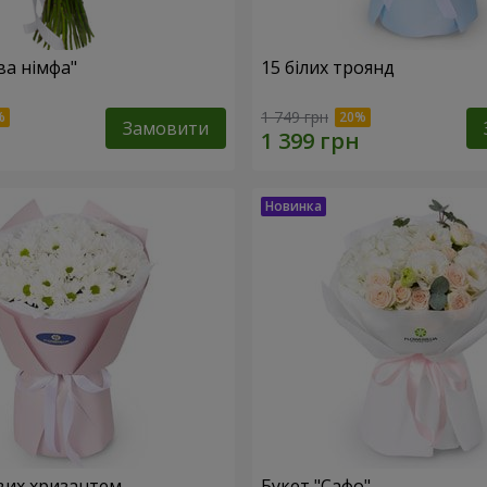
ва німфа"
15 білих троянд
1 749 грн
Замовити
вих хризантем
Букет "Сафо"