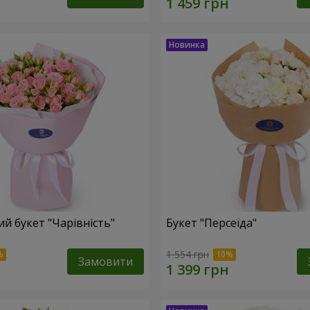
й букет "Чарівність"
Букет "Персеїда"
1 554 грн
Замовити