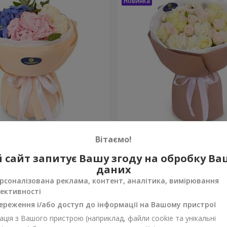
а почуттів"
Букет "Венера"
Вітаємо!
2 374 грн
 сайт запитує Вашу згоду на обробку В
Замовити
даних
рсоналізована реклама, контент, аналітика, вимірювання
ективності
ереження і/або доступ до інформації на Вашому пристрої
ція з Вашого пристрою (наприклад, файли cookie та унікальні