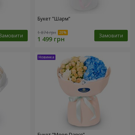
Букет "Шарм"
1 874 грн
Замовити
Замовити
Букет "Moon Dance"