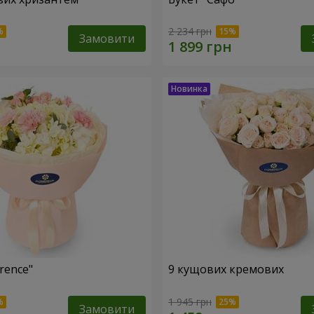
2 234 грн
Замовити
rence"
9 кущових кремових
1 945 грн
Замовити