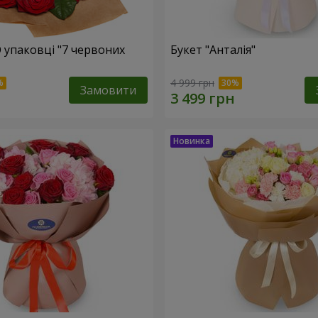
О упаковці "7 червоних
Букет "Анталія"
4 999 грн
Замовити