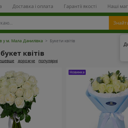
a
Доставка і оплата
Гарантії якості
Наші ма
Знайт
ів у м. Мала Данилівка
> Букети квітів
Д
букет квітів
ешевше
дорожче
популярні