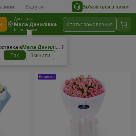
газини
Відгуки
Зв’яжіться з нами
Доставка в
и
Мала Данилівка
Статус замовлення
безкоштовно
оставка в
Мала Данилівка
?
Так
Змінити