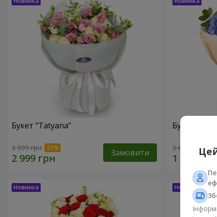
Букет "Tatyana"
Букет "Хмар
3 999 грн
2 665 грн
Цей
Замовити
Пе
еф
Зб
Інформа