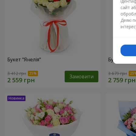
ідентиф
сайт а
обробля
Деякі 
інтерес
Букет "Янелія"
Букет "Щир
3 412 грн
3 679 грн
Замовити