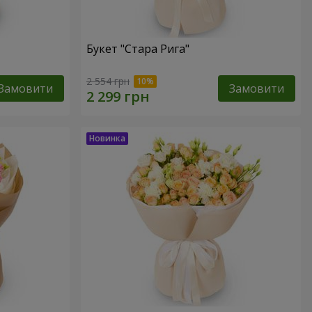
Букет "Стара Рига"
2 554 грн
Замовити
Замовити