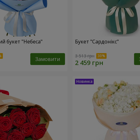
й букет "Небеса"
Букет "Сардонікс"
3 513 грн
Замовити