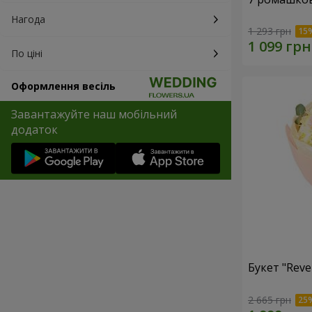
Нагода
1 293 грн
По ціні
Оформлення весіль
Завантажуйте наш мобільний
додаток
Букет "Reve
2 665 грн