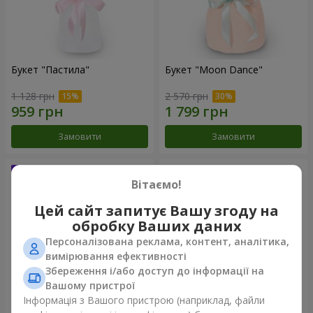
Букет "Пастила"
Букет "Moon Dance"
1 128 грн
2 570 грн
Замовити
Замовити
Вітаємо!
Цей сайт запитує Вашу згоду на
обробку Ваших даних
Персоналізована реклама, контент, аналітика,
вимірювання ефективності
Збереження і/або доступ до інформації на
Вашому пристрої
Інформація з Вашого пристрою (наприклад, файли
Букет "Kamaliya"
Бенто-букет "Bertha"