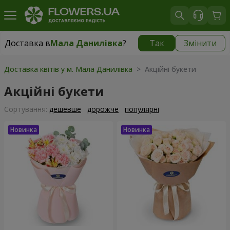
Доставка в
Мала Данилівка
?
Так
Змінити
Доставка в
Мала Данилівка
|
безкоштовно
Доставка квітів у м. Мала Данилівка
> Акційні букети
Акційні букети
Сортування:
дешевше
дорожче
популярні