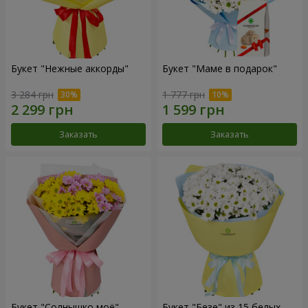
Букет "Нежные аккорды"
Букет "Маме в подарок"
3 284 грн
1 777 грн
Заказать
Заказать
Букет "Солнышко моё"
Букет "Безе" из 15 белых