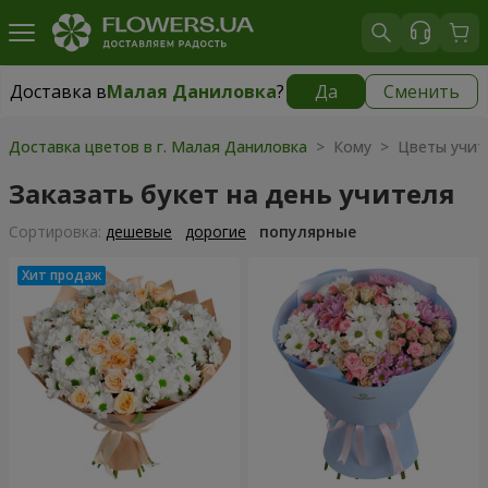
Доставка в
Малая Даниловка
?
Да
Сменить
Доставка в
Малая Даниловка
|
бесплатно
Доставка цветов в г. Малая Даниловка
> Кому > Цветы учит
Заказать букет на день учителя
Cортировка:
дешевые
дорогие
популярные