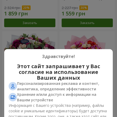
2 324 грн
2 227 грн
Заказать
Заказать
Здравствуйте!
Этот сайт запрашивает у Вас
согласие на использование
Ваших данных
Персонализированная реклама и контент,
Букет "Все для тебя...!"
Букет "Нежная любовь"
аналитика, определение эффективности
Хранение и/или доступ к информации на
5 374 грн
1 399 грн
Вашем устройстве
Информация с Вашего устройства (например, файлы
cookie и уникальные идентификаторы) будет доступна
Заказать
Заказать
поставщикам. Кроме того, они, а также этот сайт или