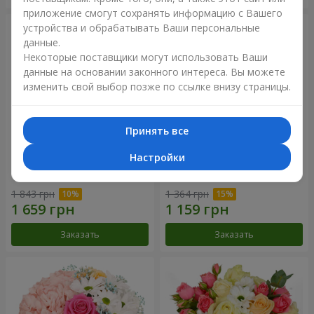
приложение смогут сохранять информацию с Вашего
устройства и обрабатывать Ваши персональные
данные.
Некоторые поставщики могут использовать Ваши
данные на основании законного интереса. Вы можете
изменить свой выбор позже по ссылке внизу страницы.
Принять все
Настройки
Букет "Сказочная осень"
Композиция "Летнее
облако"
1 843 грн
1 364 грн
Заказать
Заказать