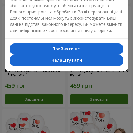
або застосунок зможуть зберігати інформацію з
Вашого пристрою та обробляти Ваші персональні дані.
Деякі постачальники можуть використовувати Ваші
дані на підставі законного інтересу. Ви можете змінити
свій вибір пізніше через посилання внизу сторінки.
Прийняти всі
Налаштувати
Колекція кульок "Смайлики"
Колекція кульок "Люблю" - 5
- 5 кульок
кульок
Замовити
Замовити