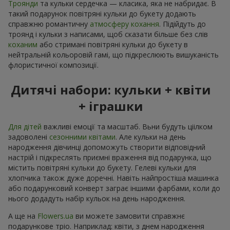
Троянди
та кульки сердечка — класика, яка не набридає. В
такий подарунок повітряні кульки до букету додають
справжню романтичну
атмосферу кохання
. Підійдуть до
троянд і кульки з написами, щоб сказати більше без слів
коханим
або стримані повітряні кульки до букету в
нейтральній кольоровій гамі, що підкреслюють вишуканість
флористичної композиції.
Дитячі набори: кульки + квіти
+ іграшки
Для дітей
важливі емоції та масштаб. Вьни будуть ціілком
задоволені
сезонними квітами
. Але кульки на день
народження дівчинці допоможуть створити відповідний
настрій і підкреслять приємні враження від подарунка, що
містить повітряні кульки до букету. Гелеві кульки для
хлопчика також дуже доречні. Навіть найпростіша машинка
або подарунковий конверт заграє іншими фарбами, коли до
нього додадуть набір кульок на день народження.
А ще на
Flowers.ua
ви можете замовити справжнє
подарункове тріо. Наприклад: квіти, з днем народження