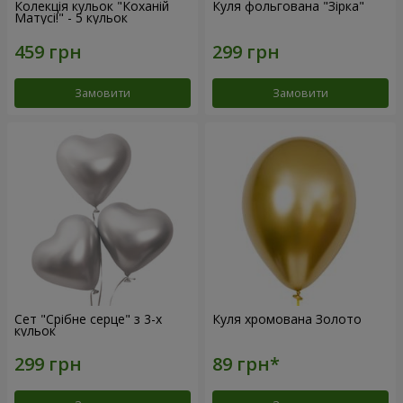
Колекція кульок "Коханій
Куля фольгована "Зірка"
Матусі!" - 5 кульок
Замовити
Замовити
Сет "Срібне серце" з 3-х
Куля хромована Золото
кульок