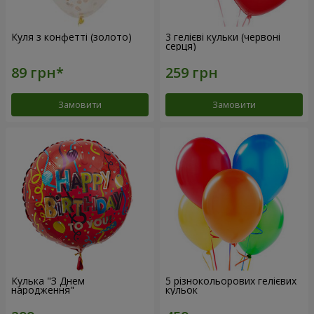
Куля з конфетті (золото)
3 гелієві кульки (червоні
серця)
Замовити
Замовити
Кулька "З Днем
5 різнокольорових гелієвих
народження"
кульок