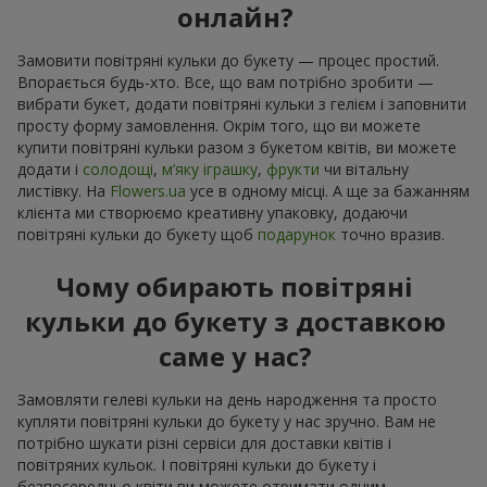
онлайн?
Замовити повітряні кульки до букету — процес простий.
Впорається будь-хто. Все, що вам потрібно зробити —
вибрати букет, додати повітряні кульки з гелієм і заповнити
просту форму замовлення. Окрім того, що ви можете
купити повітряні кульки разом з букетом квітів, ви можете
додати і
солодощі
,
м’яку іграшку
,
фрукти
чи вітальну
листівку. На
Flowers.ua
усе в одному місці. А ще за бажанням
клієнта ми створюємо креативну упаковку, додаючи
повітряні кульки до букету щоб
подарунок
точно вразив.
Чому обирають повітряні
кульки до букету з доставкою
саме у нас?
Замовляти гелеві кульки на день народження та просто
купляти повітряні кульки до букету у нас зручно. Вам не
потрібно шукати різні сервіси для доставки квітів і
повітряних кульок. І повітряні кульки до букету і
безпосередньо квіти ви можете отримати одним