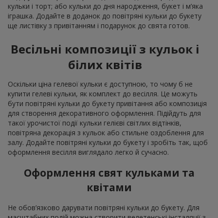
кульки і торт; або кульки до дня народження, букет і м’яка
іграшка. Додайте в доданок до повітряні кульки до букету
ще листівку з привітанням і подарунок до свята готов.
Весільні композиції з кульок і
білих квітів
Оскільки ціна гелевої кульки є доступною, то чому б не
купити гелеві кульки, як комплект до весілля. Це можуть
бути повітряні кульки до букету привітання або композиція
для створення декоративного оформлення. Підійдуть для
такої урочистої події кульки гелієві світлих відтінків,
повітряна декорація з кульок або стильне оздоблення для
залу. Додайте повітряні кульки до букету і зробіть так, щоб
оформлення весілля виглядало легко й сучасно.
Оформлення свят кульками та
квітами
Не обов’язково дарувати повітряні кульки до букету. Для
масштабних подій можна створити велетенські інсталяції з