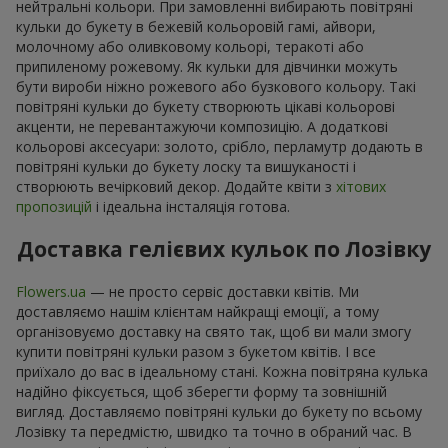
нейтральні кольори. При замовленні вибирають повітряні
кульки до букету в бежевій кольоровій гамі, айвори,
молочному або оливковому кольорі, теракоті або
припиленому рожевому. Як кульки для дівчинки можуть
бути вироби ніжно рожевого або бузкового кольору. Такі
повітряні кульки до букету створюють цікаві кольорові
акценти, не перевантажуючи композицію. А додаткові
кольорові аксесуари: золото, срібло, перламутр додають в
повітряні кульки до букету лоску та вишуканості і
створюють вечірковий декор. Додайте квіти з
хітових
пропозицій
і ідеальна інсталяція готова.
Доставка гелієвих кульок по Лозівку
Flowers.ua
— не просто сервіс доставки квітів. Ми
доставляємо нашім клієнтам найкращі емоції, а тому
організовуємо доставку на свято так, щоб ви мали змогу
купити повітряні кульки разом з букетом квітів. І все
приїхало до вас в ідеальному стані. Кожна повітряна кулька
надійно фіксується, щоб зберегти форму та зовнішній
вигляд. Доставляємо повітряні кульки до букету по всьому
Лозівку та передмістю, швидко та точно в обраний час. В