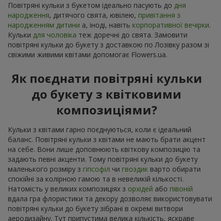
Повітряні кульки з букетом ідеально пасують до
дня
народження
, дитячого свята, ювілею,
привітання з
народженням дитини
а, іноді, навіть
корпоративної вечірки
.
Кульки
для чоловіка
теж доречні до свята. Замовити
повітряні кульки до букету з доставкою по Лозівку разом зі
свіжими живими квітами допомогає Flowers.ua.
Як поєднати повітряні кульки
до букету з квітковими
композиціями?
Кульки з квітами гарно поєднуються, коли є ідеальний
баланс. Повітряні кульки з квітами не мають брати акцент
на себе. Вони лише доповнюють квіткову композицію та
задають певні акценти. Тому повітряні кульки до букету
маленького розміру з
гіпсофіл
чи
гвоздик
варто обирати
спокійні за колірною гамою та в невеликій кількості.
Натомість у великих композиціях з
орхідей
або
півоній
вдала гра флористики та декору дозволяє використовувати
повітряні кульки до букету зібрані в окремі витвори
аеродизайну. Тут припустима велика кількість, яскраве