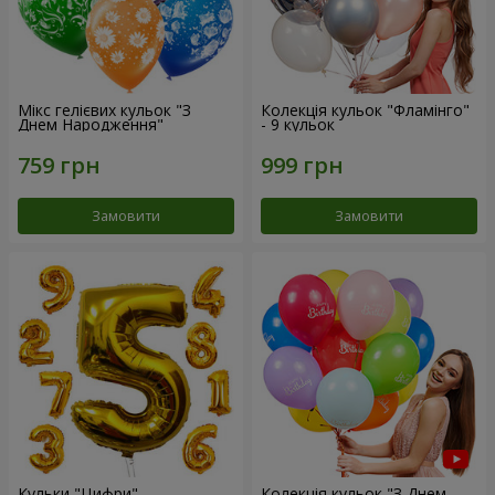
Мікс гелієвих кульок "З
Колекція кульок "Фламінго"
Днем Народження"
- 9 кульок
Замовити
Замовити
Кульки "Цифри"
Колекція кульок "З Днем