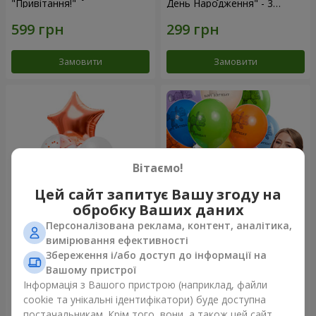
"Привітання!"
День Народження" - 3
кульки
Замовити
Замовити
Вітаємо!
Цей сайт запитує Вашу згоду на
обробку Ваших даних
Персоналізована реклама, контент, аналітика,
Фонтан куль “Світ чудес”
Коллекция шариков "День
вимірювання ефективності
рождения" (с Тедди)
Збереження і/або доступ до інформації на
Вашому пристрої
Інформація з Вашого пристрою (наприклад, файли
cookie та унікальні ідентифікатори) буде доступна
Замовити
Замовити
постачальникам. Крім того, вони, а також цей сайт