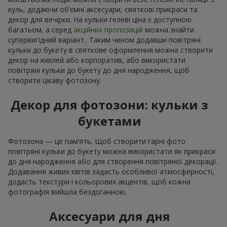
куль, додаючи об’ємні аксесуари, святкові прикраси та
декор для вечірки. На кульки гелеві ціна є доступною
багатьом, а серед
акційних пропозицій
можна знайти
супервигідний варіант.. Таким чином додавши повітряні
кульки до букету в святкове оформлення можна створити
декор на ювілей або корпоратив, або використати
повітряні кульки до букету до дня народження, щоб
створити цікаву фотозону.
Декор для фотозони: кульки з
букетами
Фотозона — це пам’ять. Щоб створити гарні фото
повітряні кульки до букету можна використати як прикраси
до дня народження або для створення повітряної декорації.
Додавання живих квітів задасть особливої атмосферності,
додасть текстури і кольорових акцентів, щоб кожна
фотографія вийшла бездоганною.
Аксесуари для дня