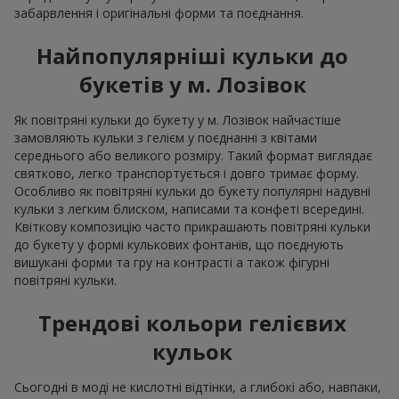
забарвлення і оригінальні форми та поєднання.
Найпопулярніші кульки до
букетів у м. Лозівок
Як повітряні кульки до букету у м. Лозівок найчастіше
замовляють кульки з гелієм у поєднанні з квітами
середнього або великого розміру. Такий формат виглядає
святково, легко транспортується і довго тримає форму.
Особливо як повітряні кульки до букету популярні надувні
кульки з легким блиском, написами та конфеті всередині.
Квіткову композицію часто прикрашають повітряні кульки
до букету у формі кулькових фонтанів, що поєднують
вишукані форми та гру на контрасті а також фігурні
повітряні кульки.
Трендові кольори гелієвих
кульок
Сьогодні в моді не кислотні відтінки, а глибокі або, навпаки,