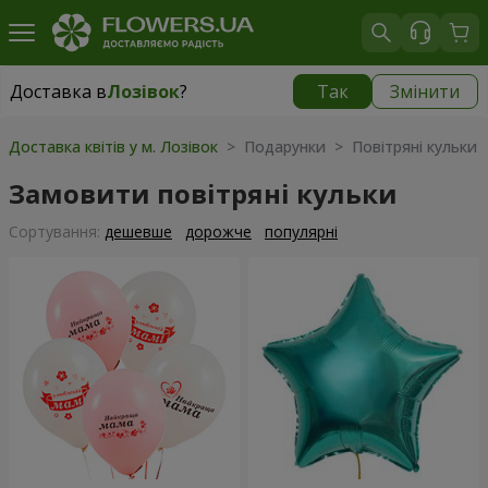
Доставка в
Лозівок
?
Так
Змінити
Доставка в
Лозівок
|
безкоштовно
Доставка квітів у м. Лозівок
> Подарунки > Повітряні кульки
Замовити повітряні кульки
Сортування:
дешевше
дорожче
популярні