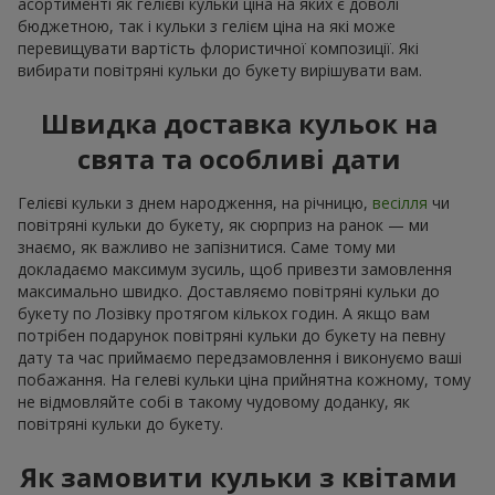
асортименті як гелієві кульки ціна на яких є доволі
бюджетною, так і кульки з гелієм ціна на які може
перевищувати вартість флористичної композиції. Які
вибирати повітряні кульки до букету вирішувати вам.
Швидка доставка кульок на
свята та особливі дати
Гелієві кульки з днем народження, на річницю,
весілля
чи
повітряні кульки до букету, як сюрприз на ранок — ми
знаємо, як важливо не запізнитися. Саме тому ми
докладаємо максимум зусиль, щоб привезти замовлення
максимально швидко. Доставляємо повітряні кульки до
букету по Лозівку протягом кількох годин. А якщо вам
потрібен подарунок повітряні кульки до букету на певну
дату та час приймаємо передзамовлення і виконуємо ваші
побажання. На гелеві кульки ціна прийнятна кожному, тому
не відмовляйте собі в такому чудовому доданку, як
повітряні кульки до букету.
Як замовити кульки з квітами