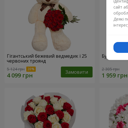
ідентиф
сайт а
обробля
Деякі 
інтерес
Гігантський бежевий ведмедик і 25
Букет з 21
червоних троянд
5 124 грн
2 305 грн
Замовити