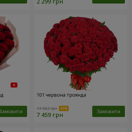
нд
101 червона троянда
13 562 грн
Замовити
Замовити