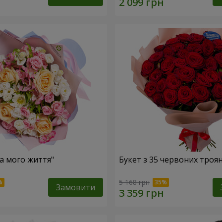
ка мого життя"
Букет з 35 червоних троя
5 168 грн
Замовити