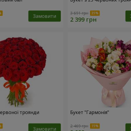
3 691 грн
Замовити
 червоної троянди
Букет "Гармонія"
2 469 грн
Замовити