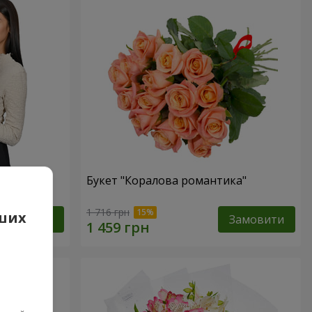
вона
Букет "Коралова романтика"
1 716 грн
аших
Замовити
Замовити