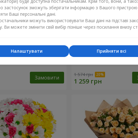
ікатори) буде доступна постачальникам. Крім того, вони, а тако
бо застосунок зможуть зберігати інформацію з Вашого пристрою
ти Ваші персональні дані.
постачальники можуть використовувати Ваші дані на підставі зак
у. Ви можете змінити свій вибір пізніше через посилання внизу ст
Налаштувати
Прийняти всі
 кремової троянди
Букет "Яскраві сонечка!"
1 574 грн
Замовити