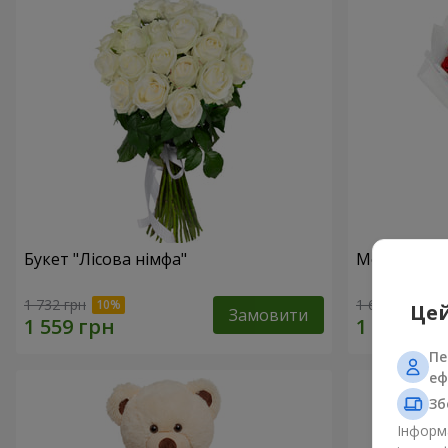
Букет "Лісова німфа"
Монобукет 
1 732 грн
1 624 грн
Цей
Замовити
Пе
еф
Зб
Інформа