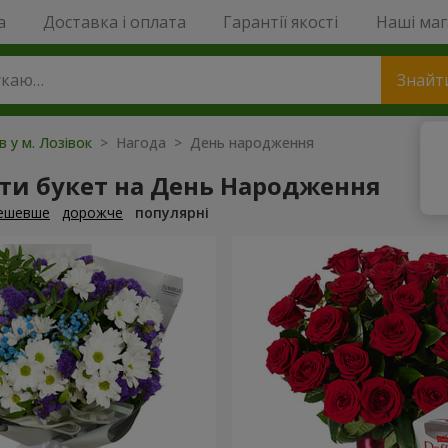
a
Доставка і оплата
Гарантії якості
Наші ма
Знайт
в у м. Лозівок
> Нагода > День народження
ти букет на День Народження
ешевше
дорожче
популярні