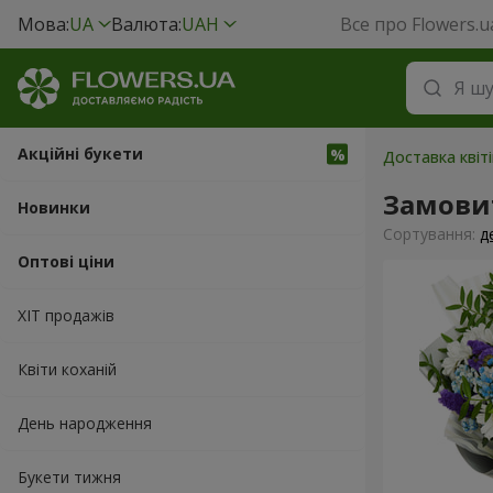
Мова:
UA
Валюта:
UAH
Все про Flowers.u
Акційні букети
Доставка квіті
Замови
Новинки
Сортування:
д
Оптові ціни
ХІТ продажів
Квіти коханій
День народження
Букети тижня