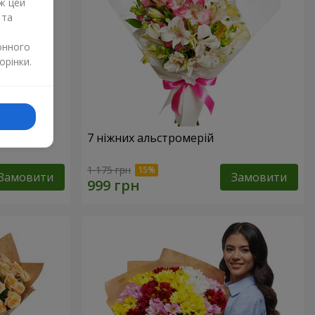
ж цей
 та
онного
орінки.
7 ніжних альстромерій
1 175 грн
Замовити
Замовити