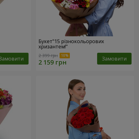
Букет"15 різнокольорових
хризантем!"
2 399 грн
Замовити
Замовити