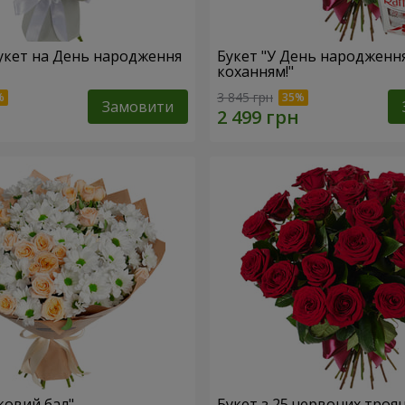
укет на День народження
Букет "У День народження
коханням!"
3 845 грн
Замовити
ковий бал"
Букет з 25 червоних троя