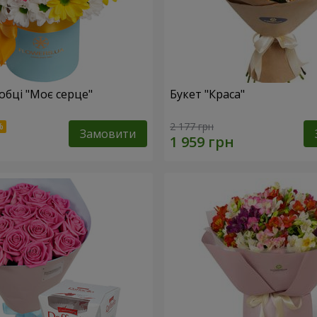
обці "Моє серце"
Букет "Краса"
2 177 грн
Замовити