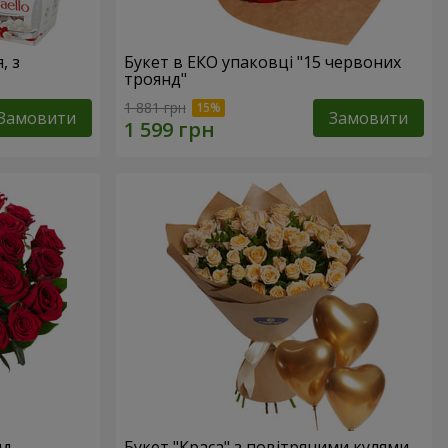
, з
Букет в ЕКО упаковці "15 червоних
троянд"
1 881 грн
Замовити
Замовити
нд
Букет "Краса" з повітряними кулями