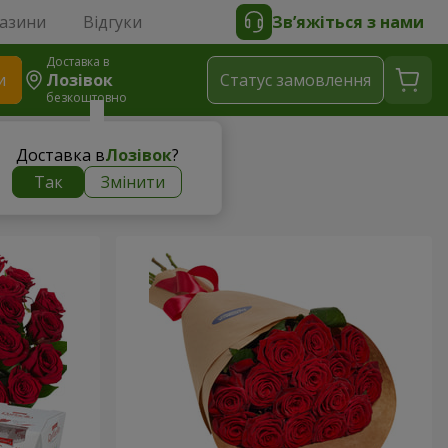
газини
Відгуки
Зв’яжіться з нами
Доставка в
и
Лозівок
Статус замовлення
безкоштовно
Доставка в
Лозівок
?
Так
Змінити