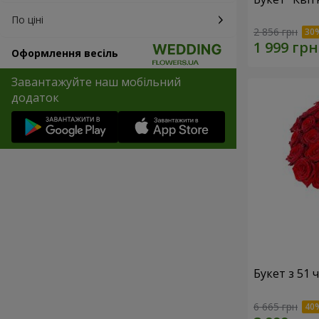
По ціні
2 856 грн
Оформлення весіль
Завантажуйте наш мобільний
додаток
Букет з 51
6 665 грн