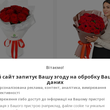
з 11 червоних троянд
Букет в упаковці "21 чер
Вітаємо!
троянда!"
2 874 грн
 сайт запитує Вашу згоду на обробку В
Замовити
даних
рсоналізована реклама, контент, аналітика, вимірювання
ективності
ереження і/або доступ до інформації на Вашому пристрої
ція з Вашого пристрою (наприклад, файли cookie та унікальні