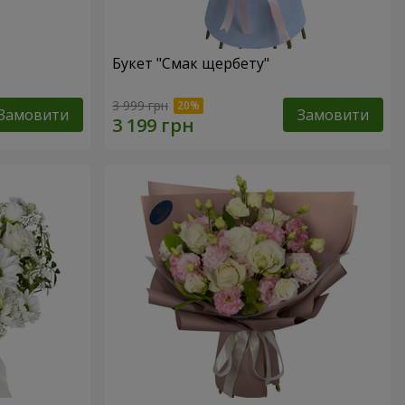
Букет "Смак щербету"
3 999 грн
Замовити
Замовити