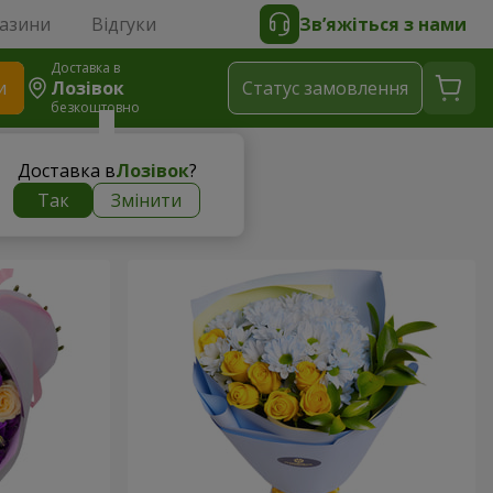
газини
Відгуки
Зв’яжіться з нами
Доставка в
и
Лозівок
Статус замовлення
безкоштовно
Доставка в
Лозівок
?
Так
Змінити