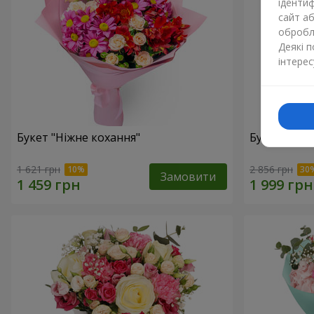
ідентиф
сайт а
обробля
Деякі 
інтерес
Букет "Ніжне кохання"
Букет "Квіт
1 621 грн
2 856 грн
Замовити