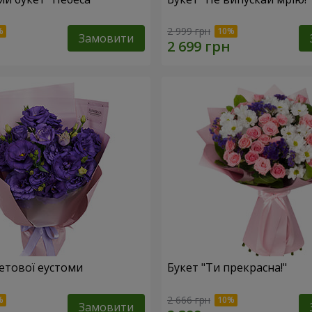
2 999 грн
Замовити
летової еустоми
Букет "Ти прекрасна!"
2 666 грн
Замовити