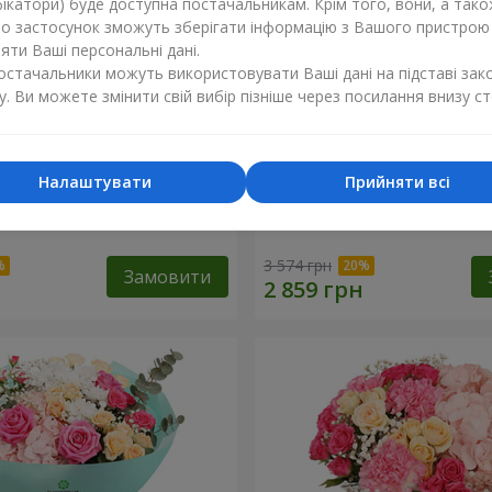
ікатори) буде доступна постачальникам. Крім того, вони, а тако
бо застосунок зможуть зберігати інформацію з Вашого пристрою
ти Ваші персональні дані.
постачальники можуть використовувати Ваші дані на підставі зак
у. Ви можете змінити свій вибір пізніше через посилання внизу ст
Налаштувати
Прийняти всі
ковий бал"
Кошик "Закоханий сад"
3 574 грн
Замовити