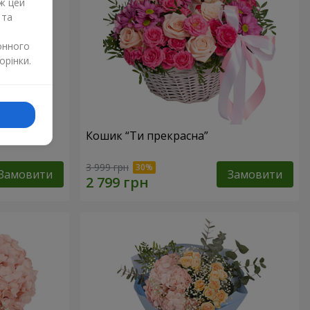
ж цей
 та
онного
орінки.
Кошик “Ти прекрасна”
3 999 грн
Замовити
Замовити