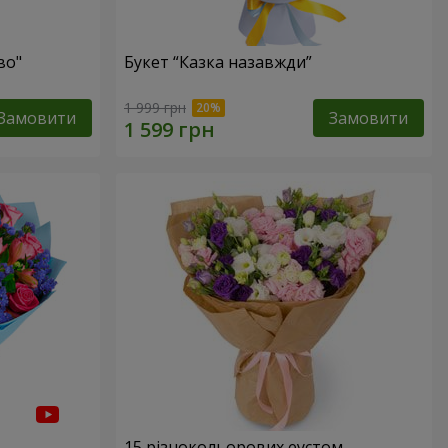
во"
Букет “Казка назавжди”
1 999 грн
Замовити
Замовити
15 різнокольорових еустом