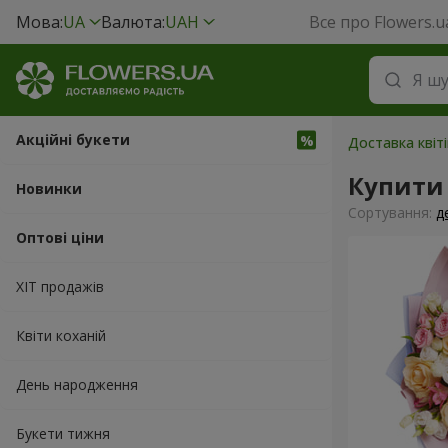
Мова:
UA
Валюта:
UAH
Все про Flowers.u
Акційні букети
Доставка квіті
Купити 
Новинки
Сортування:
д
Оптові ціни
ХІТ продажів
Квіти коханій
День народження
Букети тижня