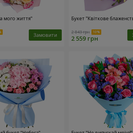
ка мого життя"
Букет "Квіткове блаженст
2 843 грн
Замовити
й букет "Небеса"
Букет "Не випускай мрію!"