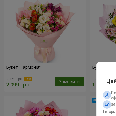
Букет "Гармонія"
Букет квіті
2 469 грн
1 843 грн
Цей
Замовити
Пе
еф
Зб
Інформа