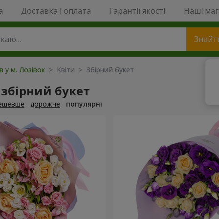
a
Доставка і оплата
Гарантії якості
Наші ма
Знайт
в у м. Лозівок
> Квіти > Збірний букет
збірний букет
ешевше
дорожче
популярні