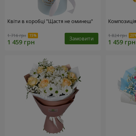
Квіти в коробці "Щастя не оминеш"
Композиція
1 716 грн
1 824 грн
Замовити