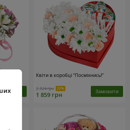
фантазія"
Квіти в коробці "Посміхнись!"
2 324 грн
аших
Замовити
Замовити