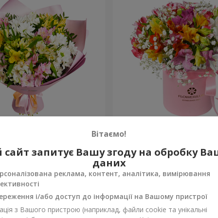
в "Чудовий настрій"
Квіти в коробці "Яскрава 
Вітаємо!
2 352 грн
 сайт запитує Вашу згоду на обробку В
Замовити
даних
рсоналізована реклама, контент, аналітика, вимірювання
ективності
ереження і/або доступ до інформації на Вашому пристрої
ція з Вашого пристрою (наприклад, файли cookie та унікальні