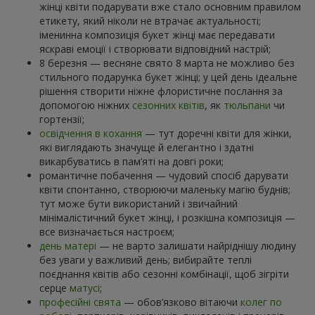
жінці квіти подарувати вже стало основним правилом
етикету, який ніколи не втрачає актуальності;
іменинна композиція букет жінці має передавати
яскраві емоції і створювати відповідний настрій;
8 березня — весняне свято 8 марта не можливо без
стильного подарунка букет жінці; у цей день ідеальне
рішення створити ніжне флористичне послання за
допомогою ніжних
сезонних квітів
, як
тюльпани
чи
гортензії;
освідчення в кохання
— тут доречні квіти для жінки,
які виглядають значуще й елегантно і здатні
викарбуватись в пам’яті на довгі роки;
романтичне побачення — чудовий спосіб дарувати
квіти спонтанно, створюючи маленьку магію буднів;
тут може бути використаний і звичайний
мінімалістичний букет жінці, і розкішна композиція —
все визначається настроєм;
день матері
— не варто залишати найріднішу людину
без уваги у важливий день; вибирайте теплі
поєднання квітів або сезонні комбінації, щоб зігріти
серце
матусі
;
професійні свята
— обов’язково вітаючи
колег по