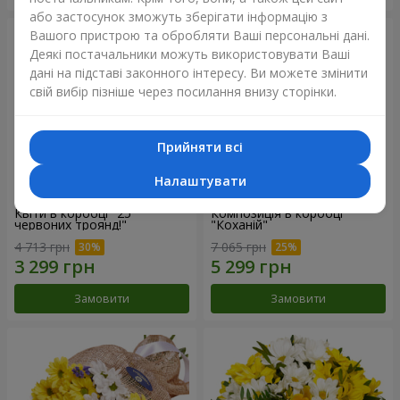
або застосунок зможуть зберігати інформацію з
Вашого пристрою та обробляти Ваші персональні дані.
Деякі постачальники можуть використовувати Ваші
дані на підставі законного інтересу. Ви можете змінити
свій вибір пізніше через посилання внизу сторінки.
Прийняти всі
Налаштувати
Квіти в коробці "25
Композиція в коробці
червоних троянд!"
"Коханій"
4 713 грн
7 065 грн
Замовити
Замовити