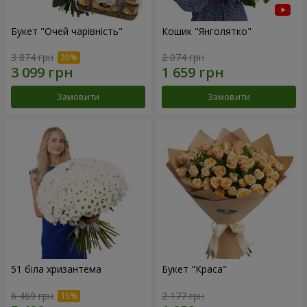
Букет "Очей чарівність"
Кошик "Янголятко"
3 874 грн
2 074 грн
Замовити
Замовити
51 біла хризантема
Букет "Краса"
6 469 грн
2 177 грн