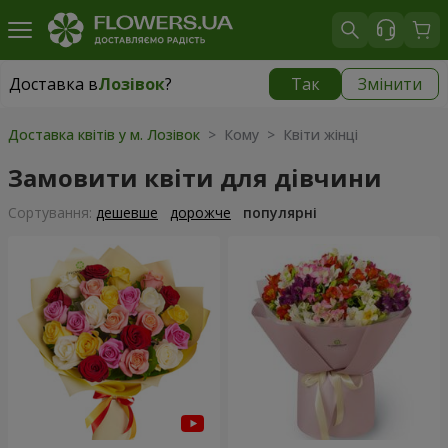
Доставка в
Лозівок
?
Так
Змінити
Доставка в
Лозівок
|
безкоштовно
Доставка квітів у м. Лозівок
> Кому > Квіти жінці
Замовити квіти для дівчини
Сортування:
дешевше
дорожче
популярні