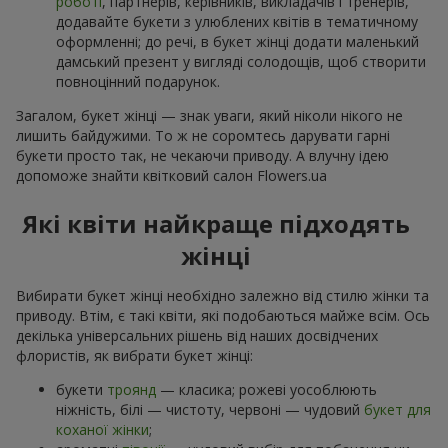
роботі
, партнерів, керівників, викладачів і тренерів,
додавайте букети з улюблених квітів в тематичному
оформленні; до речі, в букет жінці додати маленький
дамський презент у вигляді солодощів, щоб створити
повноцінний подарунок.
Загалом, букет жінці — знак уваги, який ніколи нікого не
лишить байдужими. То ж не соромтесь дарувати гарні
букети просто так, не чекаючи приводу. А влучну ідею
допоможе знайти квітковий салон Flowers.ua
Які квіти найкраще підходять
жінці
Вибирати букет жінці необхідно залежно від стилю жінки та
приводу. Втім, є такі квіти, які подобаються майже всім. Ось
декілька універсальних рішень від наших досвідчених
флористів, як вибрати букет жінці:
букети
троянд
— класика; рожеві уособлюють
ніжність, білі — чистоту, червоні — чудовий
букет для
коханої жінки
;