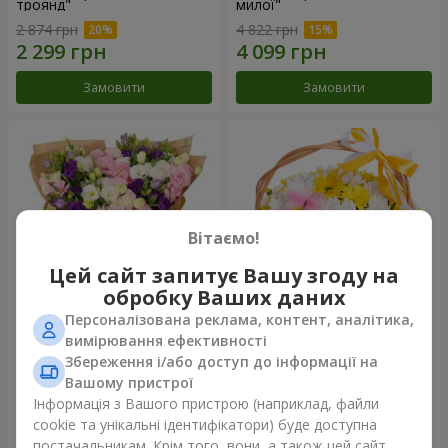
троянд"
милої"
2 874 грн
4 822 грн
Замовити
Замовити
Вітаємо!
Цей сайт запитує Вашу згоду на
обробку Ваших даних
Персоналізована реклама, контент, аналітика,
15 різнокольорових еустом
Кошик "Сонечко"
вимірювання ефективності
Збереження і/або доступ до інформації на
3 599 грн
1 777 грн
Вашому пристрої
Інформація з Вашого пристрою (наприклад, файли
cookie та унікальні ідентифікатори) буде доступна
Замовити
Замовити
постачальникам. Крім того, вони, а також цей сайт