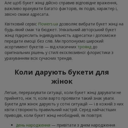
Але щоб букет жінці дійсно справив відповідне враження,
важливо врахувати багато факторів, як подія, характер і,
звісно смаки адресата.
Квітковий сервіс
Flowers.ua
дозволяє вибрати букет жінці на
будь-який смак та бюджет. Унікальний авторський букет
жінці підкреслить індивідуальність адресатки і допоможе
передати емоції без слів. Ми пропонуємо широкий
асортимент букетів — від класичних
троянд
до
оригінальних рішень у стилі ексклюзивної флористики з
урахуванням всіх сучасних трендів.
Коли дарують букети для
жінок
Легше, перерахувати ситуації, коли букет жінці дарувати не
прийнято, ніж ті, коли варто проявити такий знак уваги.
Букети для жінок дарують у сотні ситуацій — і в кожній з них
квіти створюють правильний настрій. Серед найчастіших
приводів, коли букет жінці необхідний, як повітря:
день народження
— привітати з днем народження