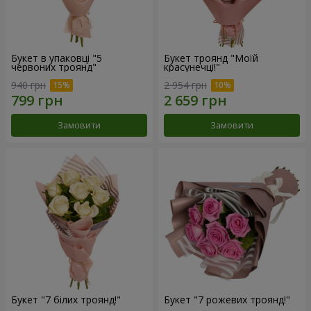
Букет в упаковці "5
Букет троянд "Моїй
червоних троянд"
красунечці!"
940 грн
2 954 грн
Замовити
Замовити
Букет "7 білих троянд!"
Букет "7 рожевих троянд!"