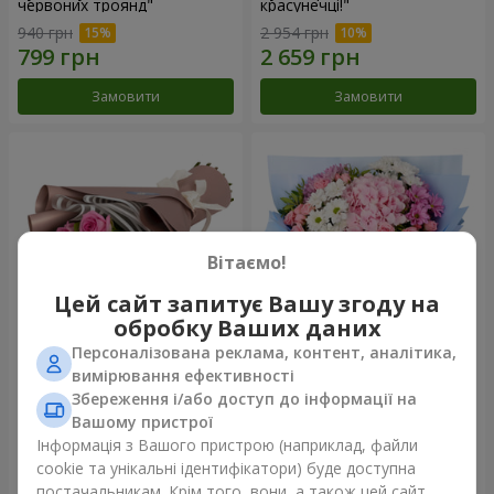
червоних троянд"
красунечці!"
940 грн
2 954 грн
Замовити
Замовити
Вітаємо!
Цей сайт запитує Вашу згоду на
обробку Ваших даних
Персоналізована реклама, контент, аналітика,
Букет "7 рожевих троянд!"
Романтичний букет
вимірювання ефективності
"Небеса"
Збереження і/або доступ до інформації на
1 124 грн
2 374 грн
Вашому пристрої
Інформація з Вашого пристрою (наприклад, файли
cookie та унікальні ідентифікатори) буде доступна
Замовити
Замовити
постачальникам. Крім того, вони, а також цей сайт