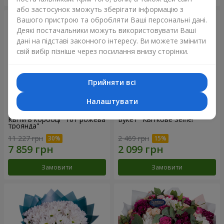
або застосунок зможуть зберігати інформацію з
Вашого пристрою та обробляти Ваші персональні дані.
Деякі постачальники можуть використовувати Ваші
дані на підставі законного інтересу. Ви можете змінити
свій вибір пізніше через посилання внизу сторінки.
Прийняти всі
Налаштувати
Квіти в коробці "101 рожева
Букет "Квіткове Selfie!"
троянда"
11 227 грн
2 469 грн
Замовити
Замовити