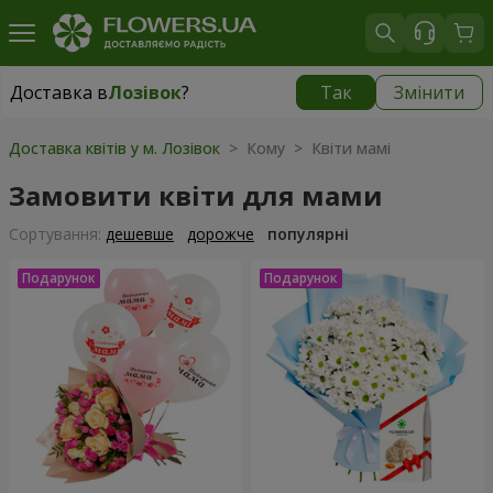
Доставка в
Лозівок
?
Так
Змінити
Доставка в
Лозівок
|
безкоштовно
Доставка квітів у м. Лозівок
> Кому > Квіти мамі
Замовити квіти для мами
Сортування:
дешевше
дорожче
популярні