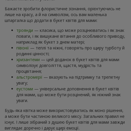
Бажаєте зробити флористичне зізнання, орієнтуючись не
лише на красу, а й на символізм, ось вам маленька
шпаргалка що додати в букет квітів для мами:
троянди
— класика, що може розцінюватись і як знак
поваги, і як вишукане вітання до особливого приводу,
наприклад як букет з днем матері;
півонії
— теплі та ніжні, говорять про щиру турботу й
родинні цінності;
хризантеми
— цей доданок в букет квітів для мами
символізує довголіття, щастя, мудрість та
процвітання;
альстромерії
— вказують на підтримку та трепетну
увагу;
еустоми
— універсальне доповнення в букет квітів
для мами, що може бути розцінений, як ніжний знак
уваги.
Будь-яка квітка може використовуватись як моно рішення,
а може бути частиною великого міксу. Загальних правил не
існує. І лише зібраний з душею букет квітів для мами завжди
виглядає доречно і дарує щирі емоції.