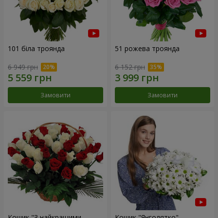
101 біла троянда
51 рожева троянда
6 949 грн
6 152 грн
Замовити
Замовити
Кошик "З найкращими
Кошик "Янголятко"