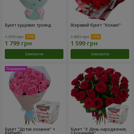
Букет кущових троянд
Яскравий букет "Кохаю!"
1 999 грн
1 881 грн
Замовити
Замовити
Букет "Дотик кохання" +
Букет "У День народження,
Raffaello
з коханням!"