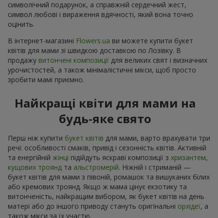
символічний подарунок, а справжній сердечний жест,
символ любові і вираження вдячності, який вона точно
оцінить.
В інтернет-магазині
Flowers.ua
ви можете купити букет
квітів для мами зі швидкою доставкою по Лозівку. В
продажу
витончені композиції
для великих свят і визначних
урочистостей, а також мінімалістичні мікси, щоб просто
зробити мамі приємно.
Найкращі квіти для мами на
будь-яке свято
Перш ніж купити
букет квітів
для мами, варто врахувати три
речі: особливості смаків, привід і сезонність квітів. Активній
та енергійній
жінці
підійдуть яскраві композиції з
хризантем
,
кущових троянд
та
альстромерій
. Ніжній і стриманій —
букет квітів для мами з півоній, ромашок та вишуканих білих
або кремових троянд. Якщо ж мама цінує екзотику та
витонченість, найкращим вибором, як букет квітів на день
матері або до іншого приводу стануть оригінальні
орхідеї
, а
також мікси за їх участю.