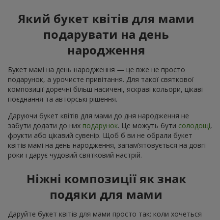
Який букет квітів для мами
подарувати на день
народження
Букет мамі на день народження — це вже не просто
подарунок, а урочисте привітання. Для такої святкової
композиції доречні більш насичені, яскраві кольори, цікаві
поєднання та авторські рішення.
Даруючи букет квітів для мами до дня народження не
забути додати до них
подарунок
. Це можуть бути
солодощі
,
фрукти або цікавий сувенір. Щоб б ви не обрали букет
квітів мамі на день народження, запам’ятовується на довгі
роки і дарує чудовий святковий настрій.
Ніжні композиції як знак
подяки для мами
Даруйте букет квітів для мами просто так: коли хочеться