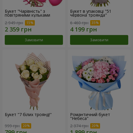
Букет "Чарівність" з
Букет в упаковці "51
повітряними кульками
червона троянда"
2 949 грн
6 460 грн
Замовити
Замовити
Букет "7 білих троянд!"
Романтичний букет
"Небеса"
999 грн
2 374 грн