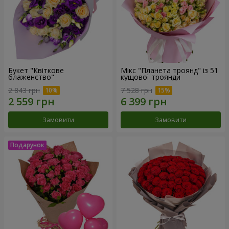
Букет "Квіткове
Мікс "Планета троянд" із 51
блаженство"
кущової троянди
2 843 грн
7 528 грн
Замовити
Замовити