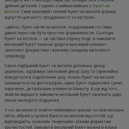
дрібних деталей. І однією з найважливіших є
букет на
весілля
. Саме красивий і ніжний букет на весілля формує
відчуття цілісності, продуманості та настрою.
І дійсно, букет квітів на весілля, подарований гостями,
давно перестав бути простою формальністю. Сьогодні
букет на весілля — це частина образу події. А замовити
весільний букет означає додати важливий елемент
святкової флористики і важливу складову квіткового
супроводу.
Гарно підібраний букет на весілля доповнює декор
церемонії, підтримує святковий декор залу та гармонійно
вписуються в оздоблення залу. Кожен букет на весілля
залишається на фотографіях, адже букет підкреслює сукню
нареченої, деталізовані елементи банкету. А ще від того,
який ви вирішите замовити весільний букет залежать щирі
емоції молодого подружжя.
У
нас
ви можете знайти неймовірно красиві та свіжі весільні
квіти, зібрані у сучасні букети на весілля від гостей, що
відповідають сучасним тенденціям і різним форматам
урочистостей. Замовити весільний букет можна в кілька