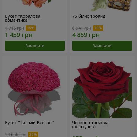
Букет "Коралова
75 білих троянд
романтика"
1 716 грн
6 941 грн
Замовити
Замовити
Букет "Ти - мій Всесвіт"
Червона троянда
(поштучно)
14 656 грн