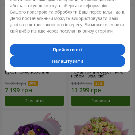
або застосунок зможуть зберігати інформацію з
Вашого пристрою та обробляти Ваші персональні дані.
Деякі постачальники можуть використовувати Ваші
дані на підставі законного інтересу. Ви можете змінити
свій вибір пізніше через посилання внизу сторінки.
Прийняти всі
Налаштувати
Букет "Сила Кохання!"
Романтичний букет "Між
небом і землею!"
10 284 грн
14 124 грн
Замовити
Замовити