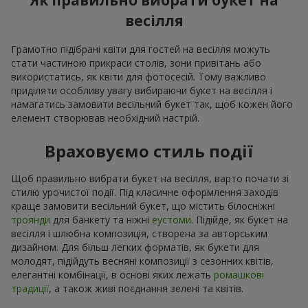
Як правильно вибрати букет на
весілля
Грамотно підібрані квіти для гостей на весілля можуть
стати частиною прикраси столів, зони привітань або
використатись, як квіти для фотосесій. Тому важливо
приділяти особливу увагу вибираючи букет на весілля і
намагатись замовити весільний букет так, щоб кожен його
елемент створював необхідний настрій.
Враховуємо стиль події
Щоб правильно вибрати букет на весілля, варто почати зі
стилю урочистої події. Під класичне оформлення заходів
краще замовити весільний букет, що містить білосніжні
троянди
для банкету та ніжні
еустоми
. Підійде, як букет на
весілля і шлюбна композиція, створена за авторським
дизайном. Для більш легких форматів, як букети для
молодят, підійдуть весняні композиції з сезонних квітів,
елегантні комбінації, в основі яких лежать
ромашкові
традиції
, а також живі поєднання зелені та квітів.