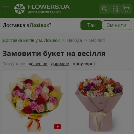
Доставка в
Лозівок
?
Так
Змінити
Доставка в
Лозівок
|
безкоштовно
Доставка квітів у м. Лозівок
> Нагода > Весілля
Замовити букет на весілля
Сортування:
дешевше
дорожче
популярні