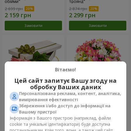
обійми"
троянд"
2 699 грн
2 874 грн
Замовити
Замовити
Вітаємо!
Цей сайт запитує Вашу згоду на
обробку Ваших даних
Персоналізована реклама, контент, аналітика,
Квіти в коробці "15 рожевих
Букет "Казка для двох!"
вимірювання ефективності
троянд"
Збереження і/або доступ до інформації на
2 705 грн
1 777 грн
Вашому пристрої
Інформація з Вашого пристрою (наприклад, файли
cookie та унікальні ідентифікатори) буде доступна
Замовити
Замовити
постачальникам. Крім того, вони, а також цей сайт