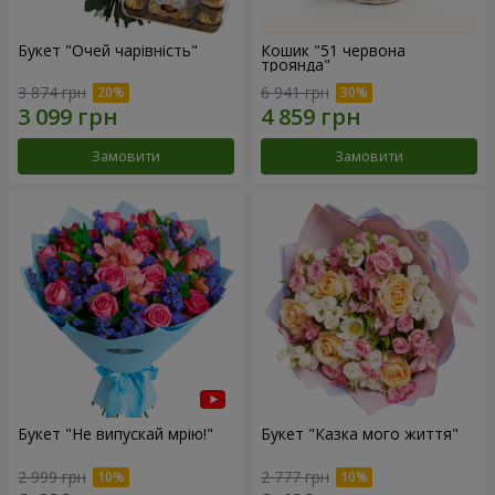
Букет "Очей чарівність"
Кошик "51 червона
троянда"
3 874 грн
6 941 грн
Замовити
Замовити
Букет "Не випускай мрію!"
Букет "Казка мого життя"
2 999 грн
2 777 грн