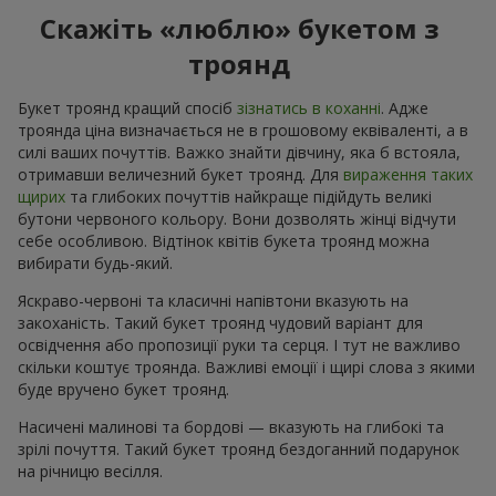
Скажіть «люблю» букетом з
троянд
Букет троянд кращий спосіб
зізнатись в коханні
. Адже
троянда ціна визначається не в грошовому еквіваленті, а в
силі ваших почуттів. Важко знайти дівчину, яка б встояла,
отримавши величезний букет троянд. Для
вираження таких
щирих
та глибоких почуттів найкраще підійдуть великі
бутони червоного кольору. Вони дозволять жінці відчути
себе особливою. Відтінок квітів букета троянд можна
вибирати будь-який.
Яскраво-червоні та класичні напівтони вказують на
закоханість. Такий букет троянд чудовий варіант для
освідчення або пропозиції руки та серця. І тут не важливо
скільки коштує троянда. Важливі емоції і щирі слова з якими
буде вручено букет троянд.
Насичені малинові та бордові — вказують на глибокі та
зрілі почуття. Такий букет троянд бездоганний подарунок
на річницю весілля.