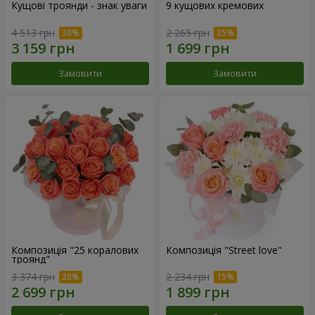
Кущові троянди - знак уваги
9 кущових кремових
4 513 грн
2 265 грн
Замовити
Замовити
Композиція "25 коралових
Композиція "Street love"
троянд"
3 374 грн
2 234 грн