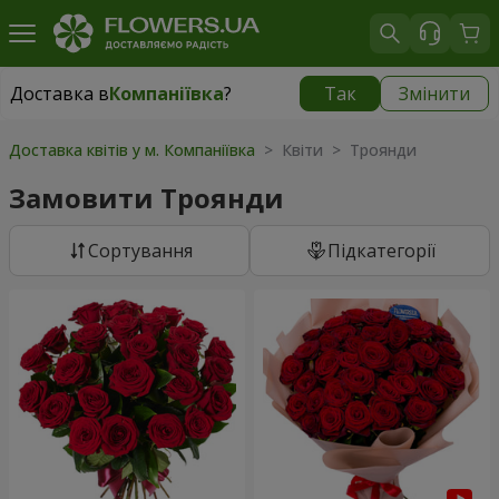
Доставка в
Компаніївка
?
Так
Змінити
Доставка в
Компаніївка
|
безкоштовно
Доставка квітів у м. Компаніївка
> Квіти > Троянди
Замовити Троянди
Сортування
Підкатегорії