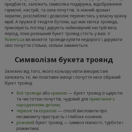
придбаєте, залежить символіка подарунка, відображення
гармонії, настрій, та сила почуттів. Їх ніжний аромат
окриляє, розслабляє і дозволяє перенестись у власну країну
мрій. А пружні й тендітні бутони, що має квітка троянда,
приковують погляд і дарують неймовірний настрій весь
період, поки розкішний букет троянд стоїть у вазі. У
flowers.ua
ви можете троянди купити недорого і дарувати
свої почуття стільки, скільки заманеться.
Символізм букета троянд
Залежно від того, якого кольору квіти використані
залежить те, які позитивні емоції і почуття несе обраний
букет троянд:
білі троянди
або
кремові
— букет троянд із щирістю
та чистотою почуттів, чудовий для
привітання з
народженням дитини
;
червоні
та
коралові
— спосіб висловити про
несамовиту пристрасть і глибоке кохання;
рожевий
букет троянд — символ ніжності, турботи і
романтики;