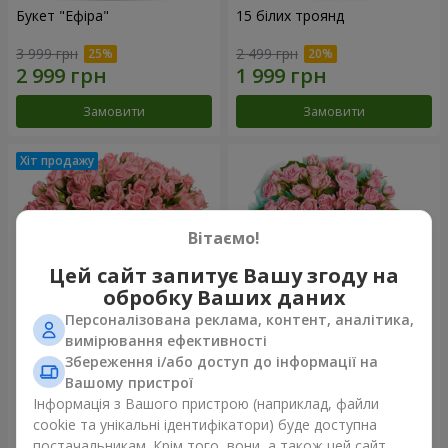
Букет "Ефіра"
15 білих троянд
3 999 грн
2 499 грн
Замовити
Замовити
Вітаємо!
Цей сайт запитує Вашу згоду на
обробку Ваших даних
Персоналізована реклама, контент, аналітика,
вимірювання ефективності
Збереження і/або доступ до інформації на
Квіти в коробці "Рожевий
Композиція "Балада про
оазис"
маму"
Вашому пристрої
3 124 грн
2 324 грн
Інформація з Вашого пристрою (наприклад, файли
cookie та унікальні ідентифікатори) буде доступна
постачальникам. Крім того, вони, а також цей сайт