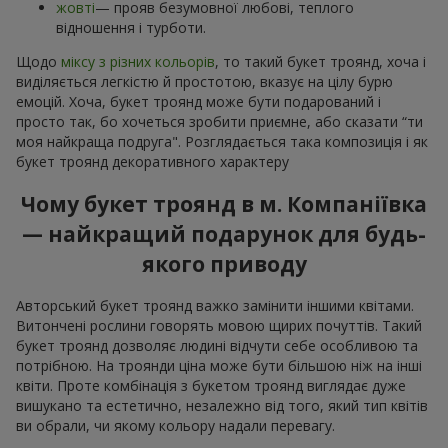
жовті
— прояв безумовної любові, теплого
відношення і турботи.
Щодо
міксу з різних кольорів
, то такий букет троянд, хоча і
виділяється легкістю й простотою, вказує на цілу бурю
емоцій. Хоча, букет троянд може бути подарований і
просто так, бо хочеться зробити приємне, або сказати “ти
моя найкраща подруга". Розглядається така композиція і як
букет троянд декоративного характеру
Чому букет троянд в м. Компаніївка
— найкращий подарунок для будь-
якого приводу
Авторський букет троянд важко замінити іншими квітами.
Витончені рослини говорять мовою щирих почуттів. Такий
букет троянд дозволяє людині відчути себе особливою та
потрібною. На троянди ціна може бути більшою ніж на інші
квіти. Проте комбінація з букетом троянд виглядає дуже
вишукано та естетично, незалежно від того, який тип квітів
ви обрали, чи якому кольору надали перевагу.