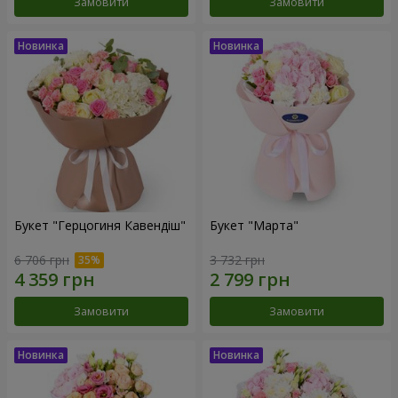
Замовити
Замовити
Букет "Герцогиня Кавендіш"
Букет "Марта"
6 706 грн
3 732 грн
Замовити
Замовити