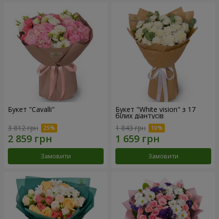
Букет "Cаvalli"
Букет "White vision" з 17
білих діантусів
3 812 грн
1 843 грн
Замовити
Замовити