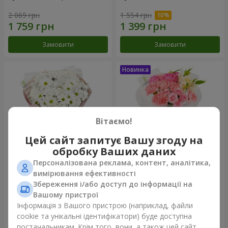
2 069 грн
1 554 грн
Замовити
Замовити
Вітаємо!
Цей сайт запитує Вашу згоду на
обробку Ваших даних
Персоналізована реклама, контент, аналітика,
Букет "White happiness"
Букет "Рожевий зефір"
вимірювання ефективності
Збереження і/або доступ до інформації на
1 110 грн
1 528 грн
Вашому пристрої
Інформація з Вашого пристрою (наприклад, файли
cookie та унікальні ідентифікатори) буде доступна
Замовити
Замовити
постачальникам. Крім того, вони, а також цей сайт