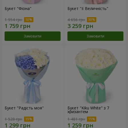
Букет "Фіона"
Букет "Її Величність"
1 954 грн
4 656 грн
Замовити
Замовити
Букет "Радість моя"
Букет "Kiku White" з 7
хризантем
1 528 грн
1 481 грн