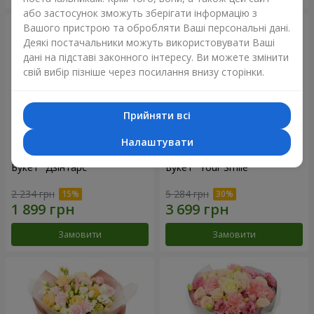
або застосунок зможуть зберігати інформацію з
Вашого пристрою та обробляти Ваші персональні дані.
Деякі постачальники можуть використовувати Ваші
дані на підставі законного інтересу. Ви можете змінити
свій вибір пізніше через посилання внизу сторінки.
Прийняти всі
Налаштувати
Букет "Дзінтарс"
Букет "Your Smile"
2 234 грн
5 284 грн
Замовити
Замовити