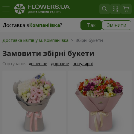
Доставка в
Компаніївка
?
Так
Змінити
Доставка в
Компаніївка
|
безкоштовно
Доставка квітів у м. Компаніївка
> Збірні букети
Замовити збірні букети
Сортування:
дешевше
дорожче
популярні