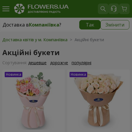
Доставка в
Компаніївка
?
Так
Змінити
Доставка в
Компаніївка
|
безкоштовно
Доставка квітів у м. Компаніївка
> Акційні букети
Акційні букети
Сортування:
дешевше
дорожче
популярні