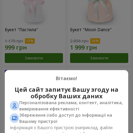
Букет "Пастила"
Букет "Moon Dance"
1 175 грн
2 856 грн
Замовити
Замовити
Вітаємо!
Цей сайт запитує Вашу згоду на
обробку Ваших даних
Персоналізована реклама, контент, аналітика,
вимірювання ефективності
Збереження і/або доступ до інформації на
Вашому пристрої
Інформація з Вашого пристрою (наприклад, файли
Букет "Kamaliya"
Бенто-букет "Bertha"