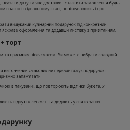
, вказати дату та час доставки і сплатити замовлення будь-
 вчасно і в ідеальному стані, попіклувавшись і про
брати вишуканий кулінарний подарунок під конкретний
вши яскраве оформлення та додавши листівку з привітанням.
 + торт
том та приємним післясмаком. Ви можете вибрати солодкий
акий витончений смаколик не перевантажує подарунок і
 приємно запам’ятати.
ічкою в пакуванні, що повторюють відтінки букета. У
рюють відчуття легкості та додають у свято запах
подарунку