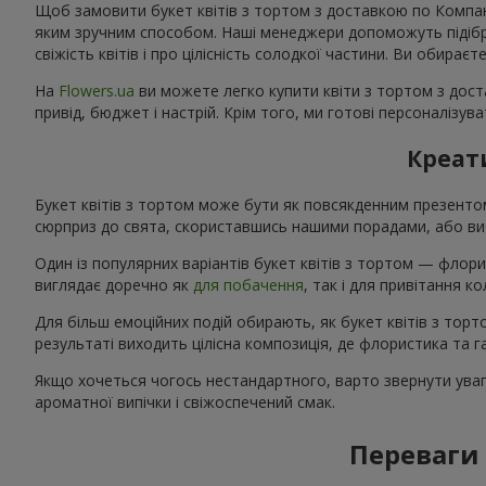
Щоб замовити букет квітів з тортом з доставкою по Компанії
яким зручним способом. Наші менеджери допоможуть підібрат
свіжість квітів і про цілісність солодкої частини. Ви обирає
На
Flowers.ua
ви можете легко купити квіти з тортом з дост
привід, бюджет і настрій. Крім того, ми готові персоналізу
Креати
Букет квітів з тортом може бути як повсякденним презент
сюрприз до свята, скориставшись нашими порадами, або виб
Один із популярних варіантів букет квітів з тортом — флори
виглядає доречно як
для побачення
, так і для привітання 
Для більш емоційних подій обирають, як букет квітів з тор
результаті виходить цілісна композиція, де флористика та
Якщо хочеться чогось нестандартного, варто звернути увагу
ароматної випічки і свіжоспечений смак.
Переваги 