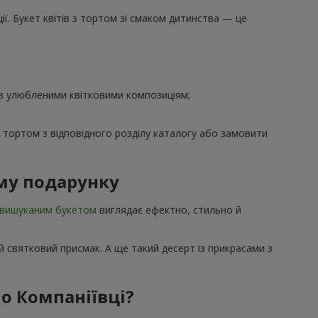
ї. Букет квітів з тортом зі смаком дитинства — це
 з улюбленими квітковими композиціям;
з тортом з відповідного розділу каталогу або замовити
му подарунку
вишуканим букетом
виглядає ефектно, стильно й
 святковий присмак. А ще такий десерт із прикрасами з
о Компаніївці?