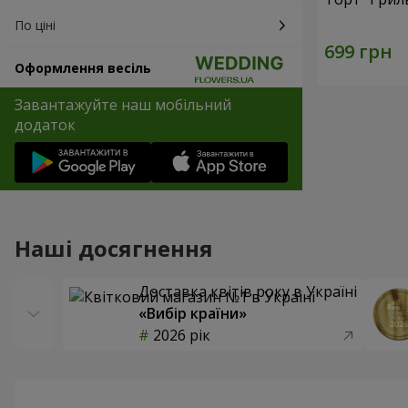
По ціні
Оформлення весіль
Завантажуйте наш мобільний
додаток
Наші досягнення
Доставка квітів року в Україні
«Вибір країни»
2026 рік