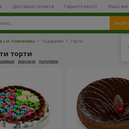
a
Доставка і оплата
Гарантії якості
Наші ма
Знайт
в у м. Компаніївка
> Подарунки > Торти
ти торти
ешевше
дорожче
популярні