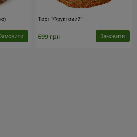
ею)
Торт "Фруктовий"
Замовити
Замовити