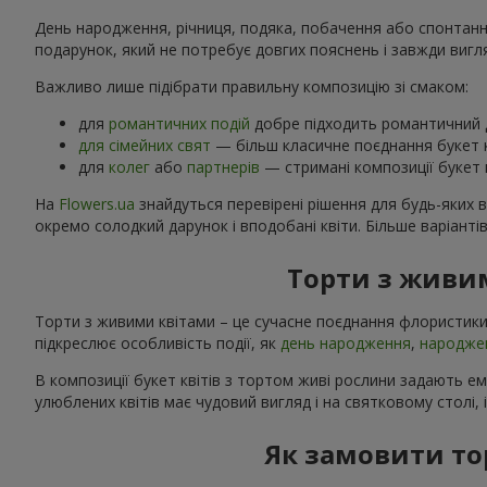
День народження, річниця, подяка, побачення або спонтанний
подарунок, який не потребує довгих пояснень і завжди вигл
Важливо лише підібрати правильну композицію зі смаком:
для
романтичних подій
добре підходить романтичний д
для сімейних свят
— більш класичне поєднання букет к
для
колег
або
партнерів
— стримані композиції букет к
На
Flowers.ua
знайдуться перевірені рішення для будь-яких 
окремо солодкий дарунок і вподобані квіти. Більше варіанті
Торти з живим
Торти з живими квітами – це сучасне поєднання флористики
підкреслює особливість події, як
день народження
,
народже
В композиції букет квітів з тортом живі рослини задають е
улюблених квітів має чудовий вигляд і на святковому столі, 
Як замовити тор