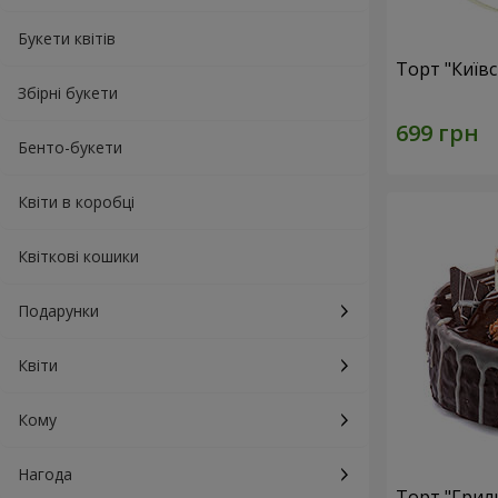
Букети квітів
Торт "Київ
Збірні букети
Бенто-букети
Квіти в коробці
Квіткові кошики
Подарунки
Квіти
Кому
Нагода
Торт "Грил