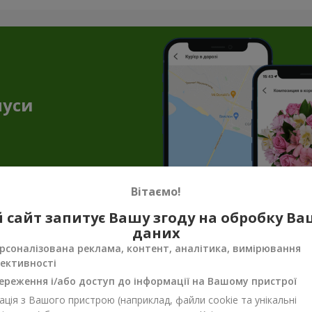
нуси
Вітаємо!
 сайт запитує Вашу згоду на обробку В
даних
ення до квітів — торт як подарунок в 
рсоналізована реклама, контент, аналітика, вимірювання
ективності
і створюють незабутню атмосферу. Але букет квітів з тортом доз
ішення, якщо ви збираєтесь в гості, готуєтесь до побачення або
ереження і/або доступ до інформації на Вашому пристрої
уття свята.
ція з Вашого пристрою (наприклад, файли cookie та унікальні