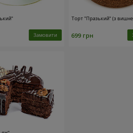
ський"
Торт "Празький" (з вишн
Замовити
ьяж"