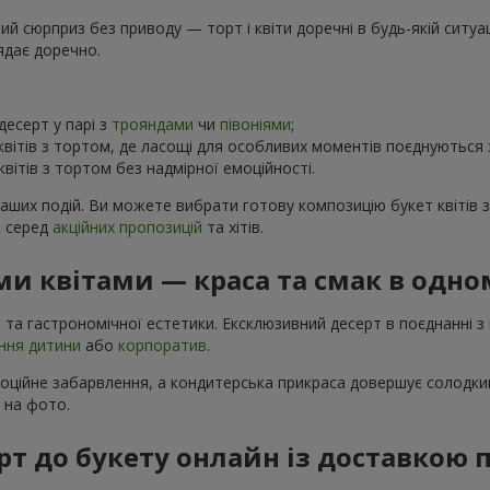
 сюрприз без приводу — торт і квіти доречні в будь-якій ситуаці
ядає доречно.
есерт у парі з
трояндами
чи
півоніями
;
вітів з тортом, де ласощі для особливих моментів поєднуються
вітів з тортом без надмірної емоційності.
ваших подій. Ви можете вибрати готову композицію букет квітів 
в серед
акційних пропозицій
та хітів.
и квітами — краса та смак в одно
 та гастрономічної естетики. Ексклюзивний десерт в поєднанні з
ння дитини
або
корпоратив
.
моційне забарвлення, а кондитерська прикраса довершує солодкий
і на фото.
т до букету онлайн із доставкою п