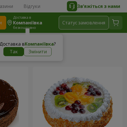
газини
Відгуки
Зв’яжіться з нами
Доставка в
и
Компаніївка
Статус замовлення
безкоштовно
Доставка в
Компаніївка
?
Так
Змінити