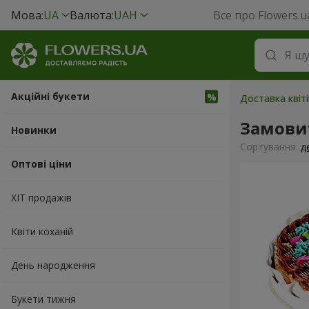
Мова:
UA
Валюта:
UAH
Все про Flowers.u
Акційні букети
Доставка квіті
Замови
Новинки
Сортування:
д
Оптові ціни
ХІТ продажів
Квіти коханій
День народження
Букети тижня