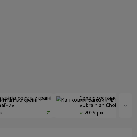
квітів року в Україні
Сервіс доставки квітів
раїни»
«Ukrainian Choice»
к
2025 рік