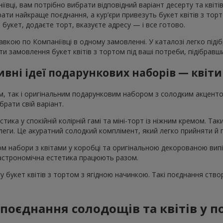
вці, вам потрібно вибрати відповідний варіант десерту та квітів
и найкраще поєднання, а кур’єри привезуть букет квітів з тортом
те букет, додаєте торт, вказуєте адресу — і все готово.
авкою по Компаніївці в одному замовленні. У каталозі легко піді
вати замовлення букет квітів з тортом під ваші потреби, підібра
вні ідеї подарункових наборів — квіти
ом, так і оригінальним подарунковим набором з солодким акцен
рати свій варіант.
стика у спокійній колірній гамі та міні-торт із ніжним кремом. Т
колеги. Це акуратний солодкий комплімент, який легко прийняти й
том набори з квітами у коробці та оригінальною декорованою вип
 гастрономічна естетика працюють разом.
 букет квітів з тортом з ягідною начинкою. Такі поєднання ство
поєднання солодощів та квітів у 