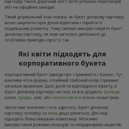
партнеру також доречний жест після успішних переговорів
або на офіційних заходах.
Такий формальний знак поваги, як букет діловому партнеру
може закріпити гарні ділові відносини і сприяти їх
подальшому розвитку. Тому сміливо використовуйте букет
діловому партнеру, як знак квіткової дипломатії до
особливих приводів і просто так.
Які квіти підходять для
корпоративного букета
Корпоративний букет завжди про стриманість і баланс. Тут
важлива чітка форма, спокійний глибокий колір і приємно
загальне враження. Щоб досягти відповідного ефекту, в
букет діловому партнеру частіше за все додають
троянди
,
калли,
орхідеї
, лілії, або
сезонні квіти
з чіткою геометрією.
Звісно має значення стать адресату. Букет діловому
партнеру чоловіку та
жінці
дещо різниться. Для леді
підходять більш вишукані композиції. Можливо
використання рожевих кольорів та неординарних акцентів.