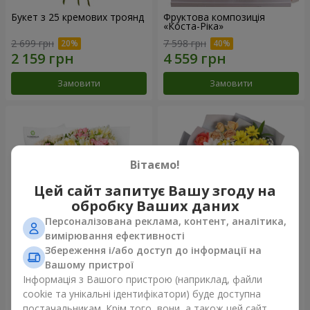
Букет з 25 кремових троянд
Фруктова композиція
«Коста-Ріка»
2 699 грн
7 598 грн
Замовити
Замовити
Вітаємо!
Цей сайт запитує Вашу згоду на
обробку Ваших даних
Персоналізована реклама, контент, аналітика,
вимірювання ефективності
Збереження і/або доступ до інформації на
Букет "Хрещатик"
Букет "Ми та літо"
Вашому пристрої
Інформація з Вашого пристрою (наприклад, файли
4 427 грн
1 777 грн
cookie та унікальні ідентифікатори) буде доступна
постачальникам. Крім того, вони, а також цей сайт