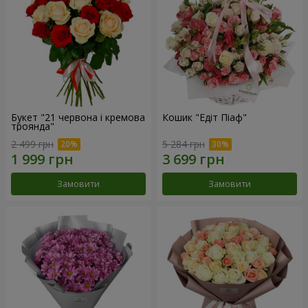
Букет "21 червона і кремова
Кошик "Едіт Піаф"
троянда"
2 499 грн
5 284 грн
Замовити
Замовити