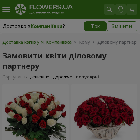
Доставка в
Компаніївка
?
Так
Змінити
Доставка в
Компаніївка
|
безкоштовно
Доставка квітів у м. Компаніївка
> Кому > Діловому партнеру
Замовити квіти діловому
партнеру
Сортування:
дешевше
дорожче
популярні