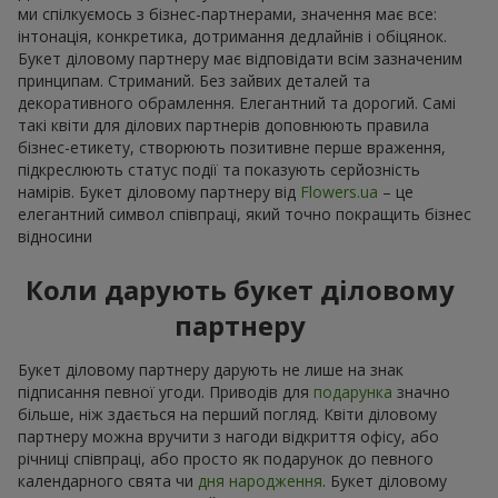
ми спілкуємось з бізнес-партнерами, значення має все:
інтонація, конкретика, дотримання дедлайнів і обіцянок.
Букет діловому партнеру має відповідати всім зазначеним
принципам. Стриманий. Без зайвих деталей та
декоративного обрамлення. Елегантний та дорогий. Самі
такі квіти для ділових партнерів доповнюють правила
бізнес-етикету, створюють позитивне перше враження,
підкреслюють статус події та показують серйозність
намірів. Букет діловому партнеру від
Flowers.ua
– це
елегантний символ співпраці, який точно покращить бізнес
відносини
Коли дарують букет діловому
партнеру
Букет діловому партнеру дарують не лише на знак
підписання певної угоди. Приводів для
подарунка
значно
більше, ніж здається на перший погляд. Квіти діловому
партнеру можна вручити з нагоди відкриття офісу, або
річниці співпраці, або просто як подарунок до певного
календарного свята чи
дня народження
. Букет діловому