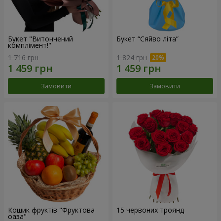
Букет "Витончений
Букет “Сяйво літа”
комплімент!"
1 716 грн
1 824 грн
Замовити
Замовити
Кошик фруктів "Фруктова
15 червоних троянд
оаза"