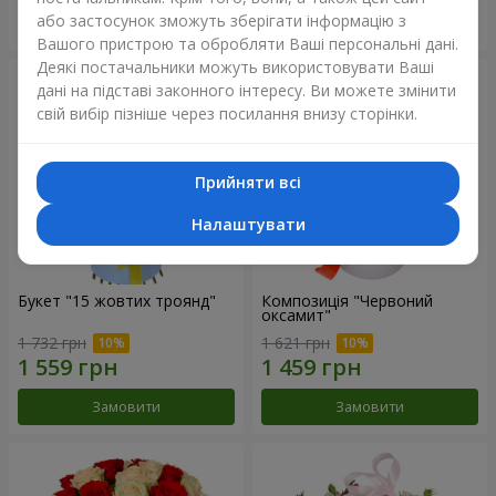
або застосунок зможуть зберігати інформацію з
Замовити
Замовити
Вашого пристрою та обробляти Ваші персональні дані.
Деякі постачальники можуть використовувати Ваші
дані на підставі законного інтересу. Ви можете змінити
свій вибір пізніше через посилання внизу сторінки.
Прийняти всі
Налаштувати
Букет "15 жовтих троянд"
Композиція "Червоний
оксамит"
1 732 грн
1 621 грн
Замовити
Замовити