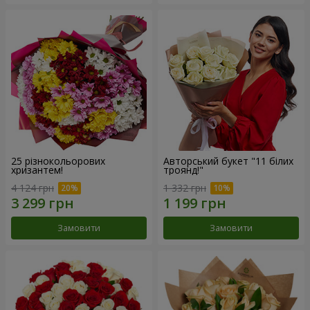
25 різнокольорових
Авторський букет "11 білих
хризантем!
троянд!"
4 124 грн
1 332 грн
Замовити
Замовити