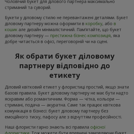
Чоловічий букет для ділового партнера максимально
стриманий та суворий.
Букети у діловому стилю не перевантажені деталями. Букет
діловому партнеру можна оформити в
коробку
, або
в
кошик
але дизайн мінімалістичний. Пам’ятайте, що букет
діловому партнеру —
престижна бізнес-композиція
, яка
добре читається в офісі, переговорній чи на сцені.
Як обрати букет діловому
партнеру відповідно до
етикету
Діловий квітковий етикет у флористиці простий, якщо знати
базові правила. Букет діловому партнеру не має бути надто
яскравим або романтичним. Форма — чітка, кольори —
стримані, подача — акуратна. Саме так працює квіткова
комунікація в бізнесі: букет діловому партнеру без
емоційного тиску, пафосу але з відчуттям професійності.
Наші флористи гарно знають всі правила
офісної
флористики
. Тож можете бути впевнені замовляючи букет