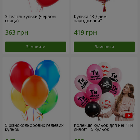
3 гелієві кульки (червоні
Кулька "З Днем
серця)
народження"
Замовити
Замовити
5 різнокольорових гелієвих
Колекція кульок для неї "Ти
кульок
диво!" - 5 кульок