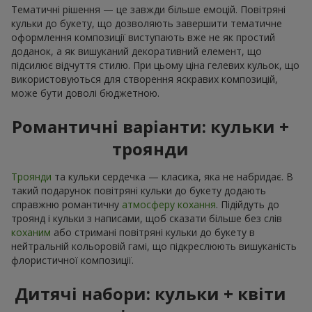
Тематичні рішення — це завжди більше емоцій. Повітряні
кульки до букету, що дозволяють завершити тематичне
оформлення композиції виступають вже не як простий
доданок, а як вишуканий декоративний елемент, що
підсилює відчуття стилю. При цьому ціна гелевих кульок, що
використовуються для створення яскравих композицій,
може бути доволі бюджетною.
Романтичні варіанти: кульки +
троянди
Троянди
та кульки сердечка — класика, яка не набридає. В
такий подарунок повітряні кульки до букету додають
справжню романтичну
атмосферу кохання
. Підійдуть до
троянд і кульки з написами, щоб сказати більше без слів
коханим
або стримані повітряні кульки до букету в
нейтральній кольоровій гамі, що підкреслюють вишуканість
флористичної композиції.
Дитячі набори: кульки + квіти