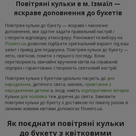
Повітряні кульки в м. Ізмаїл —
яскраве доповнення до букетів
Повітряні кульки до букету — яскраве і лаконічне
доповнення, яке здатне задати правильний настрій і
створити відповідну атмосферу. Різноманіття вибору на
Flowers.ua
дозволяє підібрати оригінальний варіант під ваш
запит і привід для подарунка. Повітряні кульки до букету —
легкі, святкові, помітні з першого погляду. Вони
перетворюють звичайне вручення квітів на справжній
сюрприз і гарантовано створюють святковий настрій.
Повітряні кульки з букетом ідеально пасують до
дня
народження
, дитячого свята, ювілею,
привітання з
народженням дитини
а, іноді, навіть
корпоративної вечірки
.
Кульки
для чоловіка
теж доречні до свята. Замовити
повітряні кульки до букету з доставкою по Ізмаїлу разом зі
свіжими живими квітами допомогає Flowers.ua.
Як поєднати повітряні кульки
до букету з квітковими