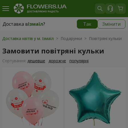
Доставка в
Ізмаїл
?
Так
Змінити
Доставка в
Ізмаїл
|
безкоштовно
Доставка квітів у м. Ізмаїл
> Подарунки > Повітряні кульки
Замовити повітряні кульки
Сортування:
дешевше
дорожче
популярні