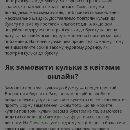
повітряні кульки до букету, як сюрприз на ранок — ми
знаємо, як важливо не запізнитися. Саме тому ми
докладаємо максимум зусиль, щоб привезти замовлення
максимально швидко. Доставляємо повітряні кульки до
букету по Ізмаїлу протягом кількох годин. А якщо вам
потрібен подарунок повітряні кульки до букету на певну
дату та час приймаємо передзамовлення і виконуємо ваші
побажання. На гелеві кульки ціна прийнятна кожному, тому
не відмовляйте собі в такому чудовому доданку, як
повітряні кульки до букету.
Як замовити кульки з квітами
онлайн?
Замовити повітряні кульки до букету — процес простий.
Впорається будь-хто. Все, що вам потрібно зробити —
вибрати букет, додати повітряні кульки з гелієм і заповнити
просту форму замовлення. Окрім того, що ви можете
купити повітряні кульки разом з букетом квітів, ви можете
додати і
солодощі
,
м’яку іграшку
,
фрукти
чи вітальну
листівку. На
Flowers.ua
усе в одному місці. А ще за бажанням
клієнта ми створюємо креативну упаковку, додаючи