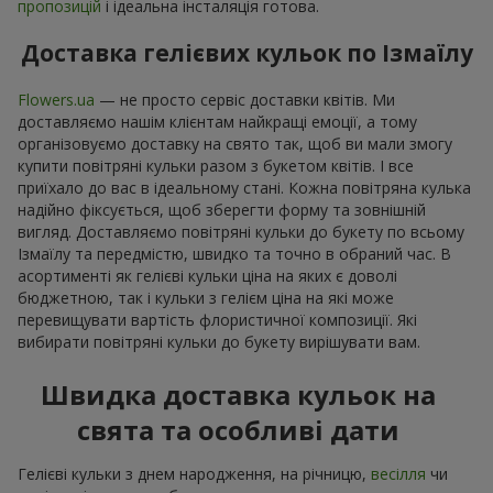
пропозицій
і ідеальна інсталяція готова.
Доставка гелієвих кульок по Ізмаїлу
Flowers.ua
— не просто сервіс доставки квітів. Ми
доставляємо нашім клієнтам найкращі емоції, а тому
організовуємо доставку на свято так, щоб ви мали змогу
купити повітряні кульки разом з букетом квітів. І все
приїхало до вас в ідеальному стані. Кожна повітряна кулька
надійно фіксується, щоб зберегти форму та зовнішній
вигляд. Доставляємо повітряні кульки до букету по всьому
Ізмаїлу та передмістю, швидко та точно в обраний час. В
асортименті як гелієві кульки ціна на яких є доволі
бюджетною, так і кульки з гелієм ціна на які може
перевищувати вартість флористичної композиції. Які
вибирати повітряні кульки до букету вирішувати вам.
Швидка доставка кульок на
свята та особливі дати
Гелієві кульки з днем народження, на річницю,
весілля
чи