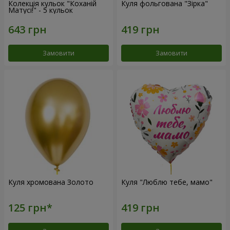
Колекція кульок "Коханій
Куля фольгована "Зірка"
Матусі!" - 5 кульок
Замовити
Замовити
Куля хромована Золото
Куля "Люблю тебе, мамо"