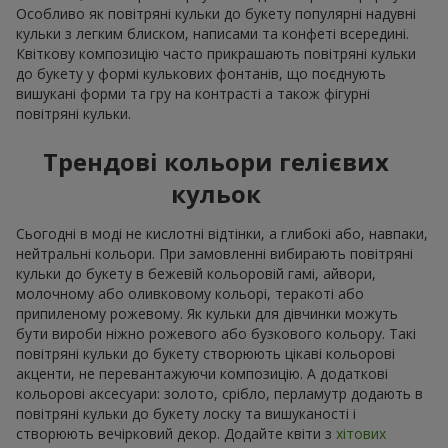
Особливо як повітряні кульки до букету популярні надувні
кульки з легким блиском, написами та конфеті всередині.
Квіткову композицію часто прикрашають повітряні кульки
до букету у формі кулькових фонтанів, що поєднують
вишукані форми та гру на контрасті а також фігурні
повітряні кульки.
Трендові кольори гелієвих
кульок
Сьогодні в моді не кислотні відтінки, а глибокі або, навпаки,
нейтральні кольори. При замовленні вибирають повітряні
кульки до букету в бежевій кольоровій гамі, айвори,
молочному або оливковому кольорі, теракоті або
припиленому рожевому. Як кульки для дівчинки можуть
бути вироби ніжно рожевого або бузкового кольору. Такі
повітряні кульки до букету створюють цікаві кольорові
акценти, не перевантажуючи композицію. А додаткові
кольорові аксесуари: золото, срібло, перламутр додають в
повітряні кульки до букету лоску та вишуканості і
створюють вечірковий декор. Додайте квіти з
хітових