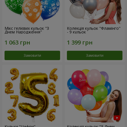
Мікс гелієвих кульок "З
Колекція кульок "Фламінго"
Днем Народження"
- 9 кульок
Замовити
Замовити
Кульки "Цифри"
Колекція кульок "З Днем