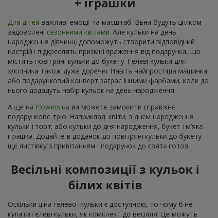
+ іграшки
Для дітей
важливі емоції та масштаб. Вьни будуть ціілком
задоволені
сезонними квітами
. Але кульки на день
народження дівчинці допоможуть створити відповідний
настрій і підкреслять приємні враження від подарунка, що
містить повітряні кульки до букету. Гелеві кульки для
хлопчика також дуже доречні. Навіть найпростіша машинка
або подарунковий конверт заграє іншими фарбами, коли до
нього додадуть набір кульок на день народження.
А ще на
Flowers.ua
ви можете замовити справжнє
подарункове тріо. Наприклад: квіти, з днем народження
кульки і торт; або кульки до дня народження, букет і м’яка
іграшка. Додайте в доданок до повітряні кульки до букету
ще листівку з привітанням і подарунок до свята готов.
Весільні композиції з кульок і
білих квітів
Оскільки ціна гелевої кульки є доступною, то чому б не
купити гелеві кульки, як комплект до весілля. Це можуть