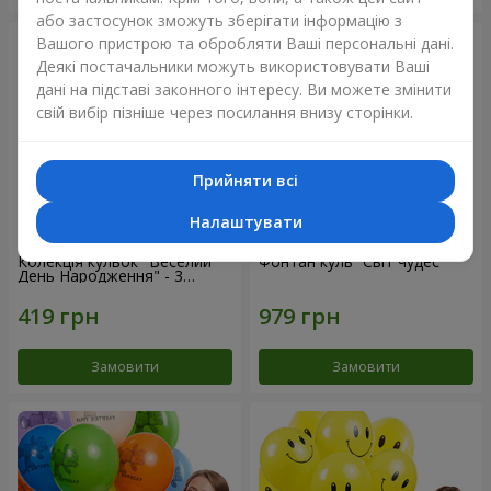
або застосунок зможуть зберігати інформацію з
Вашого пристрою та обробляти Ваші персональні дані.
Деякі постачальники можуть використовувати Ваші
дані на підставі законного інтересу. Ви можете змінити
свій вибір пізніше через посилання внизу сторінки.
Прийняти всі
Налаштувати
Колекція кульок "Веселий
Фонтан куль “Світ чудес”
День Народження" - 3
кульки
Замовити
Замовити