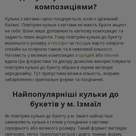
композиціями?
Кульки з квітами гарно поєднуються, коли є ідеальний
баланс. Повітряні кульки з квітами не мають брати акцент
на себе. Вони лише доповнюють квіткову композицію та
задають певні акценти. Тому повітряні кульки до букету
маленького розміру з
гіпсофіл
чи
гвоздик
варто обирати
спокійні за колірною гамою та в невеликій кількості.
Натомість у великих композиціях з
орхідей
або
півоній
вдала гра флористики та декору дозволяє використовувати
повітряні кульки до букету зібрані в окремі витвори
аеродизайну. Тут припустима велика кількість, яскраве
забарвлення і оригінальні форми та поєднання.
Найпопулярніші кульки до
букетів у м. Ізмаїл
Як повітряні кульки до букету у м. Ізмаїл найчастіше
замовляють кульки з гелієм у поєднанні з квітами
середнього або великого розміру. Такий формат виглядає
святково, легко транспортується і довго тримає форму.