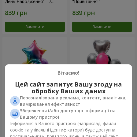
День Народження" - 7
"Привітання!"
кульок
Замовити
Замовити
Вітаємо!
Цей сайт запитує Вашу згоду на
обробку Ваших даних
Персоналізована реклама, контент, аналітика,
Фонтан куль "Arcobaleno"
Фонтан куль "Aloha"
вимірювання ефективності
Збереження і/або доступ до інформації на
Вашому пристрої
Інформація з Вашого пристрою (наприклад, файли
cookie та унікальні ідентифікатори) буде доступна
Замовити
Замовити
постачальникам. Крім того, вони, а також цей сайт