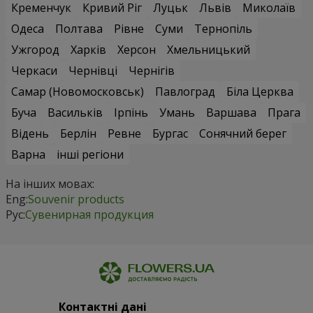
Кременчук
Кривий Ріг
Луцьк
Львів
Миколаїв
Одеса
Полтава
Рівне
Суми
Тернопіль
Ужгород
Харків
Херсон
Хмельницький
Черкаси
Чернівці
Чернігів
Самар (Новомосковськ)
Павлоград
Біла Церква
Буча
Васильків
Ірпінь
Умань
Варшава
Прага
Відень
Берлін
Ревне
Бургас
Сонячний берег
Варна
інші регіони
На інших мовах:
Eng:
Souvenir products
Рус:
Сувенирная продукция
Контактні дані