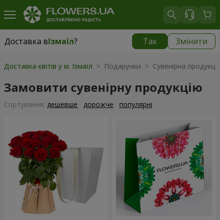
Доставка в
Ізмаїл
?
Так
Змінити
Доставка в
Ізмаїл
|
безкоштовно
Доставка квітів у м. Ізмаїл
> Подарунки > Сувенірна продукці
Замовити сувенірну продукцію
Сортування:
дешевше
дорожче
популярні