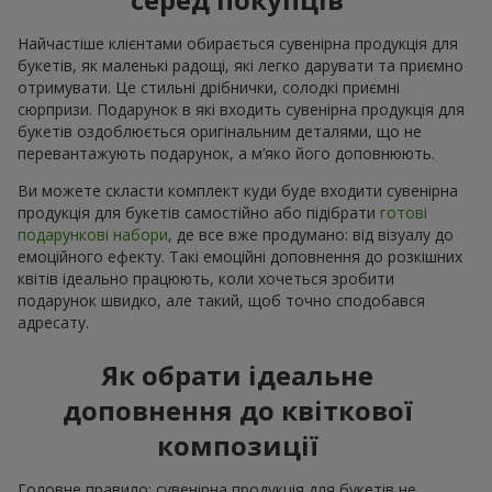
Найчастіше клієнтами обирається сувенірна продукція для
букетів, як маленькі радощі, які легко дарувати та приємно
отримувати. Це стильні дрібнички, солодкі приємні
сюрпризи. Подарунок в які входить сувенірна продукція для
букетів оздоблюється оригінальним деталями, що не
перевантажують подарунок, а м’яко його доповнюють.
Ви можете скласти комплект куди буде входити сувенірна
продукція для букетів самостійно або підібрати
готові
подарункові набори
, де все вже продумано: від візуалу до
емоційного ефекту. Такі емоційні доповнення до розкішних
квітів ідеально працюють, коли хочеться зробити
подарунок швидко, але такий, щоб точно сподобався
адресату.
Як обрати ідеальне
доповнення до квіткової
композиції
Головне правило: сувенірна продукція для букетів не