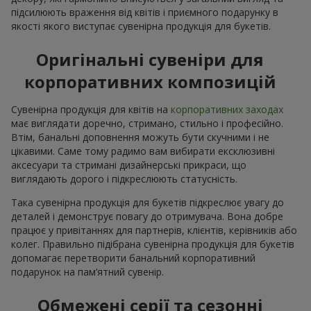
підсилюють враження від квітів і приємного подарунку в
якості якого виступає сувенірна продукція для букетів.
Оригінальні сувеніри для
корпоративних композицій
Сувенірна продукція для квітів на
корпоративних заходах
має виглядати доречно, стримано, стильно і професійно.
Втім, банальні доповнення можуть бути скучними і не
цікавими. Саме тому радимо вам вибирати ексклюзивні
аксесуари та стримані дизайнерські прикраси, що
виглядають дорого і підкреслюють статусність.
Така сувенірна продукція для букетів підкреслює увагу до
деталей і демонструє повагу до отримувача. Вона добре
працює у привітаннях для партнерів, клієнтів, керівників або
колег. Правильно підібрана сувенірна продукція для букетів
допомагає перетворити банальний корпоративний
подарунок на пам’ятний сувенір.
Обмежені серії та сезонні