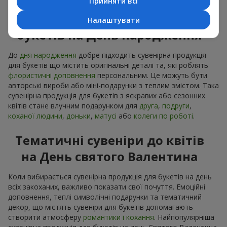
Прийняти всі
Сувенірна продукція до
Налаштувати
букетів на День народження
До
дня народження
добре підходить сувенірна продукція
для букетів що містить оригінальні деталі та, які роблять
флористичні доповнення
персональним. Це можуть бути
авторські вироби або міні-подарунки з теплим змістом. Така
сувенірна продукція для букетів з яскравих або сезонних
квітів стане влучним подарунком для
друга
,
подруги
,
коханої людини
,
доньки
,
матусі
або
колеги по роботі
.
Тематичні сувеніри до квітів
на День святого Валентина
Коли вибирається сувенірна продукція для букетів на день
всіх закоханих, важливо показати свої почуття. Емоційні
доповнення, теплі символічні подарунки та тематичний
декор, що містять сувеніри для букетів допомагають
створити атмосферу
романтики і кохання
. Найпопулярніша