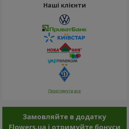
Наші клієнти
Переглянути все
Замовляйте в додатку
Flowers.ua і отримуйте бонуси