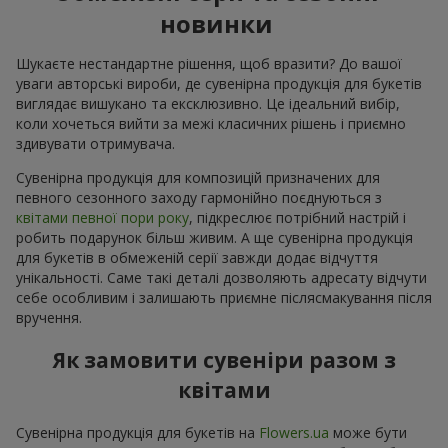
новинки
Шукаєте нестандартне рішення, щоб вразити? До вашої
уваги авторські вироби, де сувенірна продукція для букетів
виглядає вишукано та ексклюзивно. Це ідеальний вибір,
коли хочеться вийти за межі класичних рішень і приємно
здивувати отримувача.
Сувенірна продукція для композицій призначених для
певного сезонного заходу гармонійно поєднуються з
квітами певної пори року
, підкреслює потрібний настрій і
робить подарунок більш живим. А ще сувенірна продукція
для букетів в обмеженій серії завжди додає відчуття
унікальності. Саме такі деталі дозволяють адресату відчути
себе особливим і залишають приємне післясмакування після
вручення.
Як замовити сувеніри разом з
квітами
Сувенірна продукція для букетів на
Flowers.ua
може бути