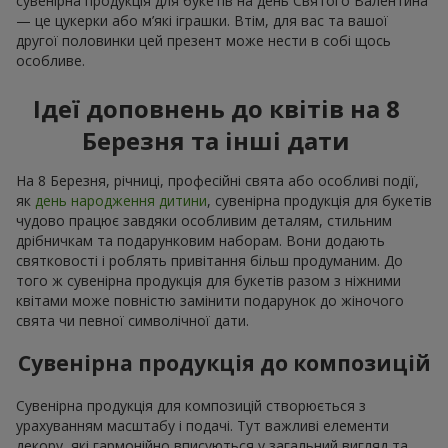
сувенірна продукція для букетів на день Святого Валентина
— це цукерки або м’які іграшки. Втім, для вас та вашої
другої половинки цей презент може нести в собі щось
особливе.
Ідеї доповнень до квітів на 8
Березня та інші дати
На 8 Березня, річниці, професійні свята або особливі події,
як
день народження дитини
, сувенірна продукція для букетів
чудово працює завдяки особливим деталям, стильним
дрібничкам та подарунковим наборам. Вони додають
святковості і роблять привітання більш продуманим. До
того ж сувенірна продукція для букетів разом з ніжними
квітами може повністю замінити подарунок до жіночого
свята чи певної символічної дати.
Сувенірна продукція до композицій
Сувенірна продукція для композицій створюється з
урахуванням масштабу і подачі. Тут важливі елементи
декору, які гармонійно вписуються у загальний вигляд та