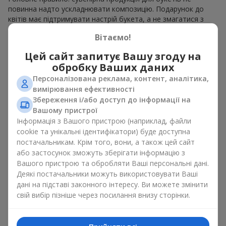
повинна надто ускладнювати композицію. Подарунок до
квітів має підтримувати настрій букета, а не змагатися з
ним. Для ніжних композицій підійде сувенірна продукція для
Вітаємо!
букетів, як легкі символічні додатки та легкі елементи
декору. Це може бути
тортик
або
маленька м’яка іграшка
.
Цей сайт запитує Вашу згоду на
Для яскравих є сенс використати більш сміливі додаткові
обробку Ваших даних
акценти, як вишукані
цукерки
чи дорогі сувеніри.
Персоналізована реклама, контент, аналітика,
Сувенірна продукція для букетів повинна вибиратись,
вимірювання ефективності
враховуючи й привід, і людину, якій адресований подарунок.
Збереження і/або доступ до інформації на
Якщо сумніваєтесь, яка сувенірна продукція для букетів вам
Вашому пристрої
потрібна — обирайте універсальні маленькі приємності,
Інформація з Вашого пристрою (наприклад, файли
широкий вибір яких знайдеться у нашому каталозі.
cookie та унікальні ідентифікатори) буде доступна
постачальникам. Крім того, вони, а також цей сайт
Сувеніри до букетів на різні свята
або застосунок зможуть зберігати інформацію з
Вашого пристрою та обробляти Ваші персональні дані.
Свято задає настрій, а сувенірна продукція для букетів його
Деякі постачальники можуть використовувати Ваші
підкреслює. Саме тому сувеніри для квітів часто обирають з
дані на підставі законного інтересу. Ви можете змінити
урахуванням дати та події. В нашому асортименті
свій вибір пізніше через посилання внизу сторінки.
знайдеться сувенірна продукція для букетів, що підійде до
будь-якого свята і може бути розрахована на будь-який
бюджет.