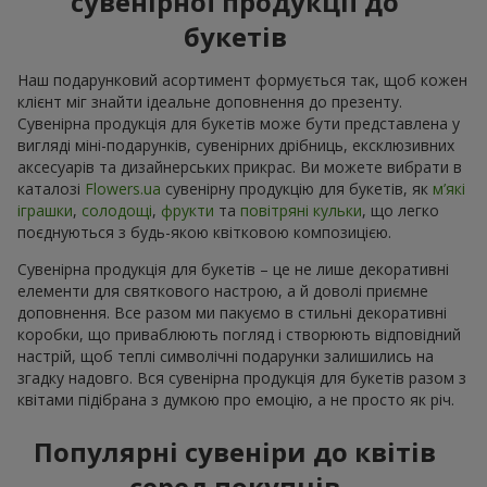
сувенірної продукції до
букетів
Наш подарунковий асортимент формується так, щоб кожен
клієнт міг знайти ідеальне доповнення до презенту.
Сувенірна продукція для букетів може бути представлена у
вигляді міні-подарунків, сувенірних дрібниць, ексклюзивних
аксесуарів та дизайнерських прикрас. Ви можете вибрати в
каталозі
Flowers.ua
cувенірну продукцію для букетів, як
м’які
іграшки
,
солодощі
,
фрукти
та
повітряні кульки
, що легко
поєднуються з будь-якою квітковою композицією.
Сувенірна продукція для букетів – це не лише декоративні
елементи для святкового настрою, а й доволі приємне
доповнення. Все разом ми пакуємо в стильні декоративні
коробки, що приваблюють погляд і створюють відповідний
настрій, щоб теплі символічні подарунки залишились на
згадку надовго. Вся сувенірна продукція для букетів разом з
квітами підібрана з думкою про емоцію, а не просто як річ.
Популярні сувеніри до квітів
серед покупців