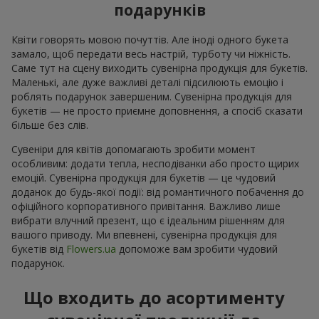
подарунків
Квіти говорять мовою почуттів. Але іноді одного букета
замало, щоб передати весь настрій, турботу чи ніжність.
Саме тут на сцену виходить сувенірна продукція для букетів.
Маленькі, але дуже важливі деталі підсилюють емоцію і
роблять подарунок завершеним. Сувенірна продукція для
букетів — не просто приємне доповнення, а спосіб сказати
більше без слів.
Сувеніри для квітів допомагають зробити момент
особливим: додати тепла, несподіванки або просто щирих
емоцій. Сувенірна продукція для букетів — це чудовий
доданок до будь-якої події: від романтичного побачення до
офіційного корпоративного привітання. Важливо лише
вибрати влучний презент, що є ідеальним рішенням для
вашого приводу. Ми впевнені, сувенірна продукція для
букетів від
Flowers.ua
допоможе вам зробити чудовий
подарунок.
Що входить до асортименту