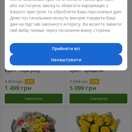
або застосунок зможуть зберігати інформацію з
Вашого пристрою та обробляти Ваші персональні дані.
Деякі постачальники можуть використовувати Ваші
дані на підставі законного інтересу. Ви можете змінити
свій вибір пізніше через посилання внизу сторінки.
Прийняти всі
Налаштувати
Букет "Пори року"
Букет "Хрещатик"
1 874 грн
7 284 грн
Замовити
Замовити