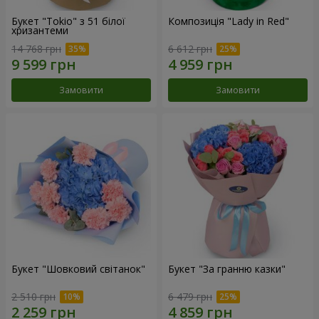
Букет "Tokio" з 51 білої
Композиція "Lady in Red"
хризантеми
14 768 грн
6 612 грн
Замовити
Замовити
Букет "Шовковий світанок"
Букет "За гранню казки"
2 510 грн
6 479 грн