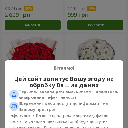
3 374 грн
1 110 грн
Замовити
Замовити
Вітаємо!
Цей сайт запитує Вашу згоду на
обробку Ваших даних
Персоналізована реклама, контент, аналітика,
Букет "31 червона троянда"
Букет "Кіото" з 5 білих
вимірювання ефективності
хризантем
Збереження і/або доступ до інформації на
8 306 грн
1 666 грн
Вашому пристрої
Інформація з Вашого пристрою (наприклад, файли
cookie та унікальні ідентифікатори) буде доступна
Замовити
Замовити
постачальникам. Крім того, вони, а також цей сайт