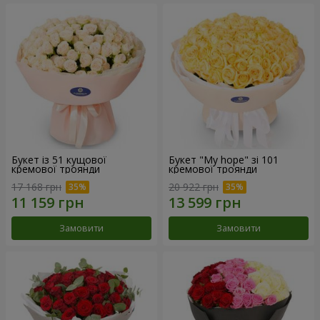
Букет із 51 кущової
Букет "My hope" зі 101
кремової троянди
кремової троянди
17 168 грн
20 922 грн
Замовити
Замовити