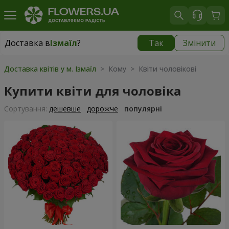
Доставка в
Ізмаїл
?
Так
Змінити
Доставка в
Ізмаїл
|
безкоштовно
Доставка квітів у м. Ізмаїл
> Кому > Квіти чоловікові
Купити квіти для чоловіка
Сортування:
дешевше
дорожче
популярні