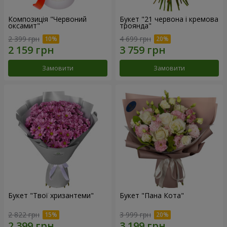
Композиція "Червоний
Букет "21 червона і кремова
оксамит"
троянда"
2 399 грн
4 699 грн
Замовити
Замовити
Букет "Твої хризантеми"
Букет "Пана Кота"
2 822 грн
3 999 грн