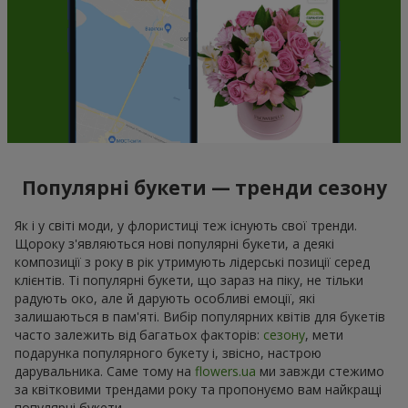
Популярні букети — тренди сезону
Як і у світі моди, у флористиці теж існують свої тренди.
Щороку з'являються нові популярні букети, а деякі
композиції з року в рік утримують лідерські позиції серед
клієнтів. Ті популярні букети, що зараз на піку, не тільки
радують око, але й дарують особливі емоції, які
залишаються в пам'яті. Вибір популярних квітів для букетів
часто залежить від багатьох факторів:
сезону
, мети
подарунка популярного букету і, звісно, настрою
дарувальника. Саме тому на
flowers.ua
ми завжди стежимо
за квітковими трендами року та пропонуємо вам найкращі
популярні букети.