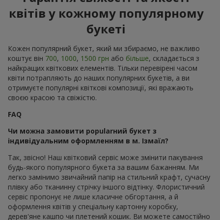
квітів у кожному популярному
букеті
Кожен популярний букет, який ми збираємо, не важливо
коштує він
700
,
1000
,
1500 грн
або
більше
, складається з
найкращих квіткових елементів. Тільки перевірені часом
квіти потрапляють до наших популярних букетів, а ви
отримуєте популярні квіткові композиції, які вражають
своєю красою та свіжістю.
FAQ
Чи можна замовити popularний букет з
індивідуальним оформленням в м. Ізмаїл?
Так, звісно! Наш квітковий сервіс може змінити пакування
будь-якого популярного букета за вашим бажанням. Ми
легко замінимо звичайний папір на стильний крафт, сучасну
плівку або тканинну стрічку іншого відтінку. Флористичний
сервіс пропонує не лише класичне обгортання, а й
оформлення квітів у спеціальну картонну коробку,
дерев'яне кашпо чи плетений кошик. Ви можете самостійно