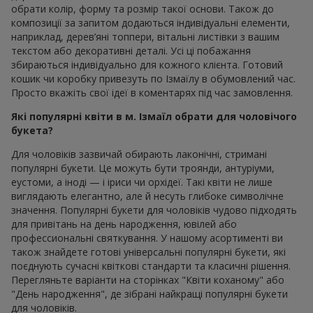
обрати колір, форму та розмір такої основи. Також до
композиції за запитом додаються індивідуальні елементи,
наприклад, дерев’яні топпери, вітальні листівки з вашим
текстом або декоративні деталі. Усі ці побажання
збираються індивідуально для кожного клієнта. Готовий
кошик чи коробку привезуть по Ізмаїлу в обумовлений час.
Просто вкажіть свої ідеї в коментарях під час замовлення.
Які популярні квіти в м. Ізмаїл обрати для чоловічого
букета?
Для чоловіків зазвичай обирають лаконічні, стримані
популярні букети. Це можуть бути троянди, антуріуми,
еустоми, а іноді — і іриси чи орхідеї. Такі квіти не лише
виглядають елегантно, але й несуть глибоке символічне
значення. Популярні букети для чоловіків чудово підходять
для привітань на день народження, ювілей або
профессиональні святкування. У нашому асортименті ви
також знайдете готові універсальні популярні букети, які
поєднують сучасні квіткові стандарти та класичні рішення.
Перегляньте варіанти на сторінках "Квіти коханому" або
"День народження", де зібрані найкращі популярні букети
для чоловіків.