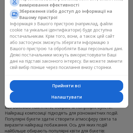
для будь-якого віку і статі, а їх склад можна
вимірювання ефективності
адаптувати під будь-який захід.
Збереження і/або доступ до інформації на
Масові квіткові уподобання. Півонії, тюльпани,
Вашому пристрої
ромашки — популярні букети, що залишаються
Інформація з Вашого пристрою (наприклад, файли
привабливими для покупців. Вони не тільки мають
cookie та унікальні ідентифікатори) буде доступна
чудовий вигляд. Такі популярні букети відображають
постачальникам. Крім того, вони, а також цей сайт
атмосферу свіжості та природної краси.
або застосунок зможуть зберігати інформацію з
Популярні квіти для букетів часто змінюються залежно від
Вашого пристрою та обробляти Ваші персональні дані.
пори року, але ці класичні популярні букети завжди
Деякі постачальники можуть використовувати Ваші
залишаються в списку тих що мають найбільший попит.
дані на підставі законного інтересу. Ви можете змінити
Якщо ви хочете бути впевненими у своєму виборі,
свій вибір пізніше через посилання внизу сторінки.
звертайтесь до цих перевірених часом популярних квітів.
Для яких подій в м. Ізмаїл
Прийняти всі
обирають популярні букети
Налаштувати
Що важливо пам’ятати, обираючи популярні букети?
Найкращі композиції підходять для різноманітних подій.
Популярні букети здатні створити атмосферу свята та
виразити найкращі побажання. Ось для яких подій
найбільше обирають популярні квіти для букетів: