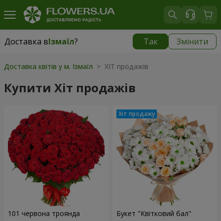
Доставка в
Ізмаїл
?
Так
Змінити
Доставка в
Ізмаїл
|
безкоштовно
Доставка квітів у м. Ізмаїл
> ХІТ продажів
Купити Хіт продажів
101 червона троянда
Букет "Квітковий бал"