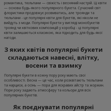
романтика, тюльпани — свіжість і весняний настрій. Ці квіти
— основа будь-якого популярного букета. Сучасний світ
флористики продовжує розвиватись, але троянди та
тюльпани - це популярні квіти для букетів, які ніколи не
вийдуть з моди. Популярні букети у вигляді монобукетів
троянд чи квіткових композицій у коробці - ці популярні
квіти залишаються класикою, яка підходить для будь-якої
нагоди.
З яких квітів популярні букети
складаються навесні, влітку,
восени та взимку
Популярні букети в кожну пору року мають свої
особливості. Весна — це час, коли розквітають тюльпани
та нарциси, а осінь — пора для яскравих айстр та жоржин.
Пори року задають атмосферу та кольори для всіх
популярних букетів.
Як поєднувати популярні