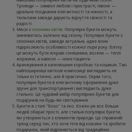
Троянди — символ любові і пристрасті, півонії —
ідеальне поєднання елегантності та ніжності, а
тюльпани завжди дарують відчуття свіжості та
радості.
Мікси з
сезонних квітів
. Популярні букети можуть
змінюватись залежно від сезону. Популярні букети з
сезонних квітів, завжди актуальні, адже вони
підкреслюють особливості кожної пори року. Влітку
це можуть бути яскраві соняшники, восени — теплі
жоржини, а навесні — ніжні гіацинти.
Аранжування в капелюшних коробках та кошиках. Такі
найпоширеніші квіткові композиції виглядають не
тільки естетично, але й практично. Окрім того,
популярні букети в елегантному оформленні дуже
зручні для транспортування і виглядають дуже
стильно. Це чудовий вибір популярних букетів для
подарунків на будь-які святкування.
Букети в стилі "бохо" та еко. Кожен рік все більше
людей обирає прості, але стильні популярні букети,
які утворюються з елементів природи. Це справжній
тренд серед тих, хто хоче піти від класики та зробити
подарунок, який відрізняється від традиційних