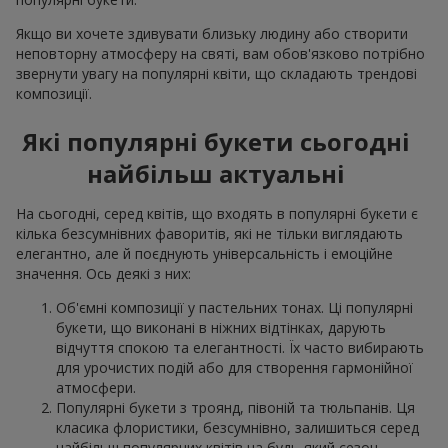
Якщо ви хочете здивувати близьку людину або створити
неповторну атмосферу на святі, вам обов'язково потрібно
звернути увагу на популярні квіти, що складають трендові
композиції.
Які популярні букети сьогодні
найбільш актуальні
На сьогодні, серед квітів, що входять в популярні букети є
кілька безсумнівних фаворитів, які не тільки виглядають
елегантно, але й поєднують універсальність і емоційне
значення. Ось деякі з них:
Об'ємні композиції у пастельних тонах. Ці популярні
букети, що виконані в ніжних відтінках, дарують
відчуття спокою та елегантності. Їх часто вибирають
для урочистих подій або для створення гармонійної
атмосфери.
Популярні букети з троянд, півоній та тюльпанів. Ця
класика флористики, безсумнівно, залишиться серед
найбільш популярних квітів на будь-який сезон.