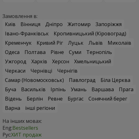
Замовлення в:
Київ
Вінниця
Дніпро
Житомир
Запоріжжя
Івано-Франківськ
Кропивницький (Кіровоград)
Кременчук
Кривий Ріг
Луцьк
Львів
Миколаїв
Одеса
Полтава
Рівне
Суми
Тернопіль
Ужгород
Харків
Херсон
Хмельницький
Черкаси
Чернівці
Чернігів
Самар (Новомосковськ)
Павлоград
Біла Церква
Буча
Васильків
Ірпінь
Умань
Варшава
Прага
Відень
Берлін
Ревне
Бургас
Сонячний берег
Варна
інші регіони
На інших мовах:
Eng:
Bestsellers
Рус:
ХИТ продаж