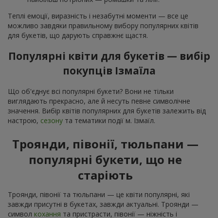
Теплі емоції, виразність і незабутні моменти — все це
можливо завдяки правильному вибору популярних квітів
для букетів, що дарують справжнє щастя.
Популярні квіти для букетів — вибір
покупців Ізмаїла
Що об'єднує всі популярні букети? Вони не тільки
виглядають прекрасно, але й несуть певне символічне
значення. Вибір квітів популярних для букетів залежить від
настрою,
сезону
та тематики події м. Ізмаїл.
Троянди, півонії, тюльпани —
популярні букети, що не
старіють
Троянди, півонії та тюльпани — це квіти популярні, які
завжди присутні в букетах, завжди актуальні. Троянди —
символ
кохання
та пристрасти, півонії — ніжність і