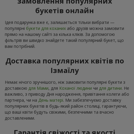
замовлення популярних
букетів онлайн
Ідея подарунка вже є, залишається тільки вибрати —
популярні
букети для коханих
або друзів можна замовити
прямо на нашому сайті за кілька кліків. За допомогою
фільтрів ви швидко знайдете такий популярний букет, що
вам потрібний.
Доставка популярних квітів по
Ізмаїлу
Немає нічого зручнішого, ніж замовити популярні букети з
доставкою
для Мами
, для
Коханої людини
чи
для дитини
. Не
важливо, з приводу Дня народження, привітання колеги або
партнера, чи на
День матері
. Ми забезпечуємо доставку
популярних букетів в будь-який район столиці, гарантуючи,
що ваші квіти будуть свіжими, безпечними та вчасно
доставленими.
Гарантія свіжості та якості