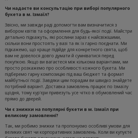
Чи надаєте ви консультацію при виборі популярного
букета в м. Ізмаїл?
Звісно, ми завжди раді допомогти вам визначитися з
вибором квітів та оформлення для будь-якої події. Майстри
детально підкажуть, які рослини зараз є найсвіжішими,
скільки вони простоять у вазі та як їх гарно поєднати. Ми
підкажемо, що краще підійде для конкретного свята, щоб
вам не довелося довго думати й сумніватися перед
покупкою. Якщо ви вагаєтеся між кількома варіантами, ми
просто розкажемо про особливості кожного букета. Ми
підберемо гарну композицію під ваш бюджет та формат
майбутньої події. Завдяки цим порадам ви швидко знайдете
потрібний варіант. Доставка замовлень працює по Ізмаїлу
щодня, тому кур'єри привезуть усе чітко в обумовлений час
прямо до дверей.
Чи є знижки на популярні букети в м. Ізмаїл при
великому замовленні?
Так, ми робимо знижки та пропонуємо особливі умови для
великих свят чи корпоративних замовлень. Коли ви купуєте