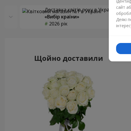
ідентиф
сайт а
Доставка квітів року в Україні
обробля
«Вибір країни»
Деякі 
2026 рік
інтерес
Щойно доставили