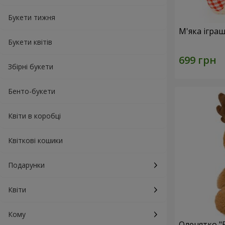
Букети тижня
М'яка ігра
Букети квітів
Збірні букети
Бенто-букети
Квіти в коробці
Квіткові кошики
Подарунки
Квіти
Кому
Оленятко "B