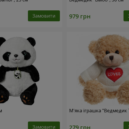
Замовити
м
М'яка іграшка "Ведмедик 
Замовити