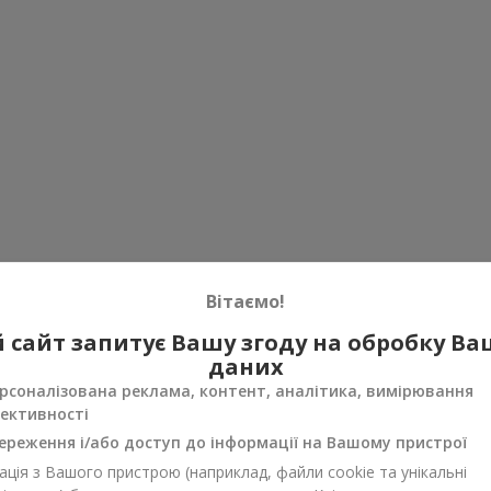
Вітаємо!
 сайт запитує Вашу згоду на обробку В
даних
рсоналізована реклама, контент, аналітика, вимірювання
ективності
ереження і/або доступ до інформації на Вашому пристрої
ція з Вашого пристрою (наприклад, файли cookie та унікальні