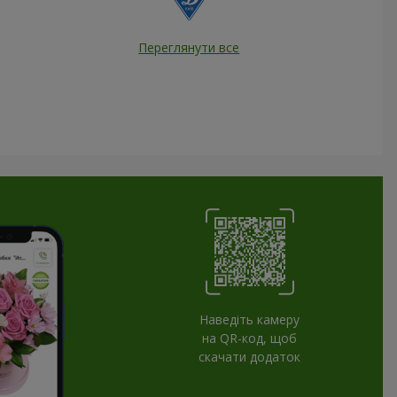
Переглянути все
Наведіть камеру
на QR-код, щоб
скачати додаток