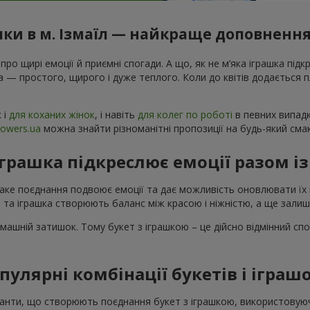
шки в м. Ізмаїл — найкраще доповнення
 про щирі емоції й приємні спогади. А що, як не м’яка іграшка підк
а — простого, щирого і дуже теплого. Коли до квітів додається
к і
для коханих жінок
, і навіть
для колег по роботі
в певних випадк
lowers.ua
можна знайти різноманітні пропозиції на будь-який сма
іграшка підкреслює емоції разом і
Таке поєднання подвоює емоції та дає можливість оновлювати їх 
 та іграшка створюють баланс між красою і ніжністю, а ще зали
машній затишок. Тому букет з іграшкою – це дійсно відмінний спо
пулярні комбінації букетів і іграш
аріанти, що створюють поєднання букет з іграшкою, використову