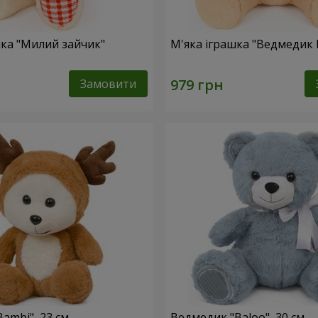
шка "Милий зайчик"
М'яка іграшка "Ведмедик 
Замовити
ambi", 23 см
Ведмедик "Baloo", 30 см