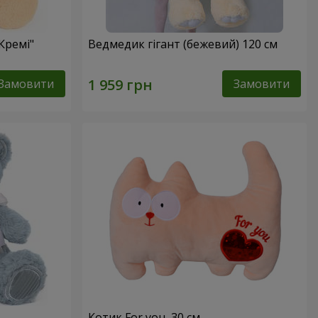
Кремі"
Ведмедик гігант (бежевий) 120 см
Замовити
Замовити
Котик For you, 30 см