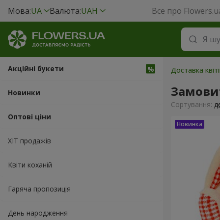
Мова:
UA
Валюта:
UAH
Все про Flowers.u
Акційні букети
Доставка квіті
Замовит
Новинки
Сортування:
д
Оптові ціни
ХІТ продажів
Квіти коханій
Гаряча пропозиція
День народження