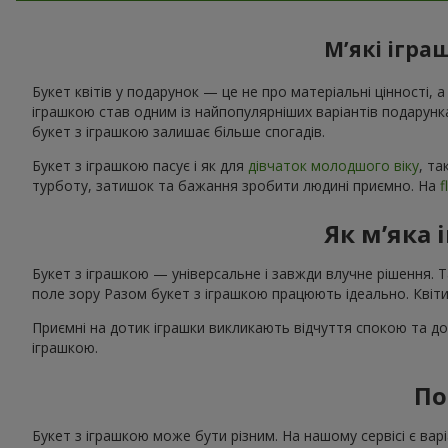
М’які ігра
Букет квітів у подарунок — це не про матеріальні цінності, а
іграшкою став одним із найпопулярніших варіантів подарунк
букет з іграшкою залишає більше спогадів.
Букет з іграшкою пасує і як для
дівчаток молодшого віку
, та
турботу, затишок та бажання зробити людині приємно. На
f
Як м’яка 
Букет з іграшкою — універсальне і завжди влучне рішення. 
поле зору Разом букет з іграшкою працюють ідеально. Квіти
Приємні на дотик іграшки викликають відчуття спокою та до
іграшкою.
По
Букет з іграшкою може бути різним. На нашому сервісі є в