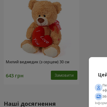
Милий ведмедик (з серцем) 30 см
Цей
Замовити
Пе
еф
Зб
Наші досягнення
Інформа