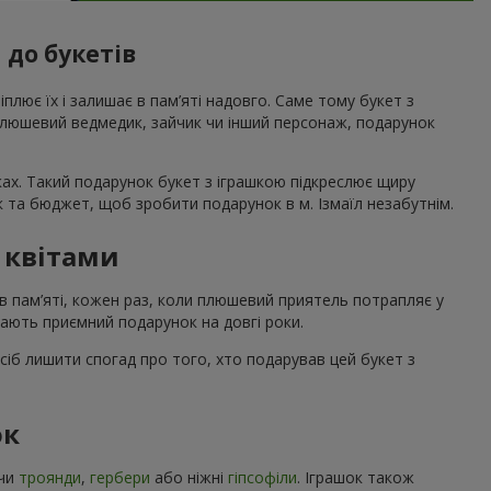
 до букетів
ріплює їх і залишає в пам’яті надовго. Саме тому букет з
 плюшевий ведмедик, зайчик чи інший персонаж, подарунок
ах. Такий подарунок букет з іграшкою підкреслює щиру
к та бюджет, щоб зробити подарунок в м. Ізмаїл незабутнім.
з квітами
в пам’яті, кожен раз, коли плюшевий приятель потрапляє у
шають приємний подарунок на довгі роки.
сіб лишити спогад про того, хто подарував цей букет з
ок
ючи
троянди
,
гербери
або ніжні
гіпсофіли
. Іграшок також