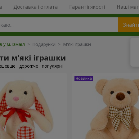
a
Доставка і оплата
Гарантії якості
Наші ма
Знайт
в у м. Ізмаїл
> Подарунки > М'які іграшки
и м'які іграшки
ешевше
дорожче
популярні