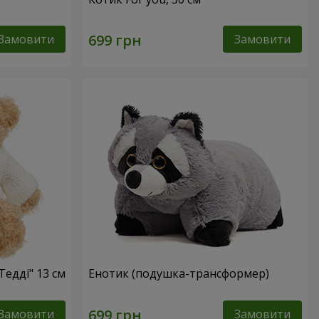
Замовити
Замовити
Тедді" 13 см
Енотик (подушка-трансформер)
Замовити
Замовити