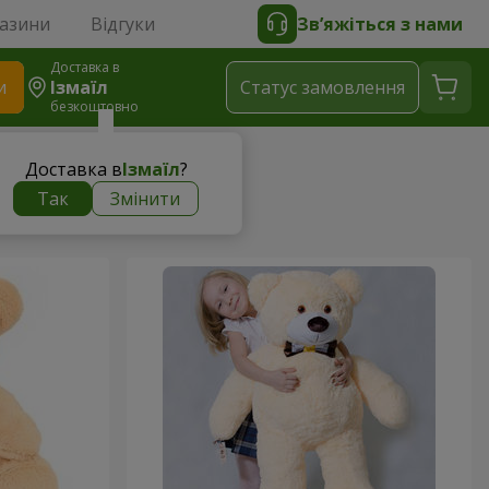
газини
Відгуки
Зв’яжіться з нами
Доставка в
и
Ізмаїл
Статус замовлення
безкоштовно
Доставка в
Ізмаїл
?
Так
Змінити