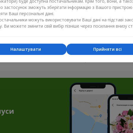
ікатори) буде доступна постачальникам. Крім того, вони, а тако
бо застосунок зможуть зберігати інформацію з Вашого пристрою
ти Ваші персональні дані.
постачальники можуть використовувати Ваші дані на підставі зак
у. Ви можете змінити свій вибір пізніше через посилання внизу ст
Налаштувати
Прийняти всі
Усі фото доставок
Замовити цей товар
нуси