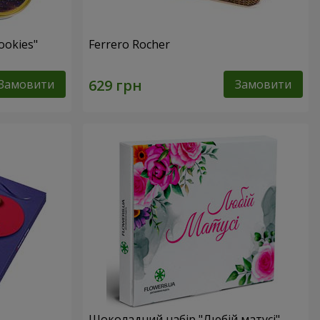
ookies"
Ferrero Rocher
Замовити
Замовити
Шоколадний набір "Любій матусі"