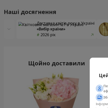
Наші досягнення
Доставка квітів року в Україні
«Вибір країни»
2026 рік
Щойно доставили
Цей
Пе
еф
Зб
Інформа