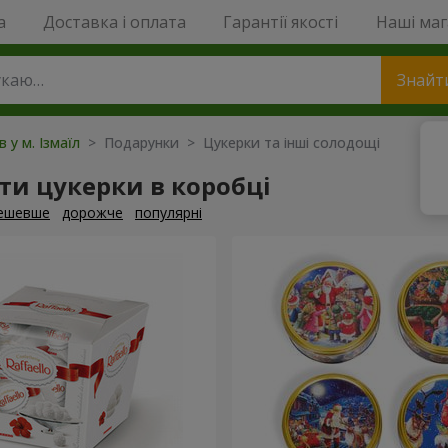
a
Доставка і оплата
Гарантії якості
Наші ма
Знайт
в у м. Ізмаїл
> Подарунки > Цукерки та інші солодощі
и цукерки в коробці
ешевше
дорожче
популярні