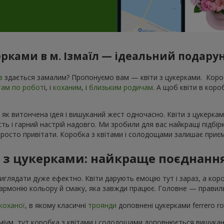
ерками в м. Ізмаїл — ідеальний подарун
в
здається замалим? Пропонуємо вам — квіти з цукерками. Короб
гам по робот
і, і
коханим
, і
близьким родичам
. А щоб квіти в кор
 як витончена ідея і вишуканий жест одночасно. Квіти з цукеркам
ь і гарний настрій надовго. Ми зробили для вас найкращі підбір
росто привітати. Коробка з квітами і солодощами залишає приєм
в з цукерками: найкраще поєднанн
виглядати дуже ефектно. Квіти дарують емоцію тут і зараз, а ко
армонію кольору й смаку, яка завжди працює. Головне — правиль
коханої
, в якому класичні
троянди
доповнені цукерками ferrero r
іум, тут коробка з квітами і солодощами доповнюється вишука