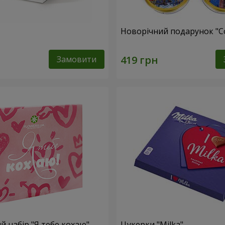
Новорічний подарунок "C
Замовити
 набір "Я тебе кохаю"
Цукерки "Milka"