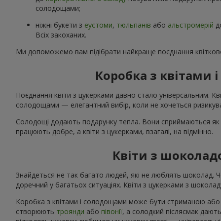
солодощами;
ніжні букети з
еустоми
,
тюльпанів
або
альстромерій
д
Всіх закоханих.
Ми допоможемо вам підібрати найкраще поєднання квітково
Коробка з квітами
Поєднання квіти з цукерками давно стало універсальним. Кві
солодощами — елегантний вибір, коли не хочеться ризикува
Солодощі додають подарунку тепла. Вони сприймаються як 
працюють добре, а квіти з цукерками, взагалі, на відмінно.
Квіти з шоколад
Знайдеться не так багато людей, які не люблять шоколад. 
доречний у багатьох ситуаціях. Квіти з цукерками з шоколаду
Коробка з квітами і солодощами може бути стриманою або я
створюють
троянди
або
півонії
, а солодкий післясмак дають