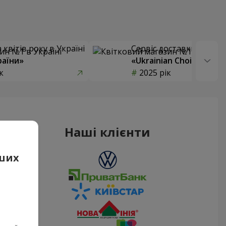
квітів року в Україні
Сервіс доставки квітів
раїни»
«Ukrainian Choice»
к
2025 рік
Наші клієнти
аших