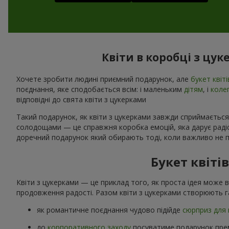
Квіти в коробці з цук
Хочете зробити людині приємний подарунок, але
букет квіті
поєднання, яке сподобається всім: і маленьким
дітям
, і
коле
відповідні до свята квіти з цукерками
Такий подарунок, як квіти з цукерками завжди сприймається
солодощами — це справжня коробка емоцій, яка дарує радіст
доречний подарунок який обирають тоді, коли важливо не п
Букет квіті
Квіти з цукерками — це приклад того, як проста ідея може 
продовження радості. Разом квіти з цукерками створюють г
як романтичне поєднання чудово підійде
сюрприз для 
до
корпоративного заходу
посуватиме подарунок прем