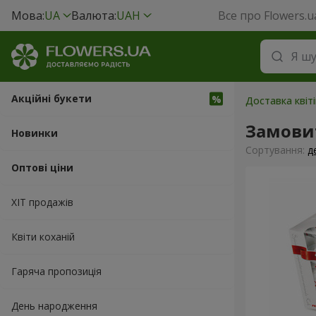
Мова:
UA
Валюта:
UAH
Все про Flowers.u
Акційні букети
Доставка квіті
Замовит
Новинки
Сортування:
д
Оптові ціни
ХІТ продажів
Квіти коханій
Гаряча пропозиція
День народження