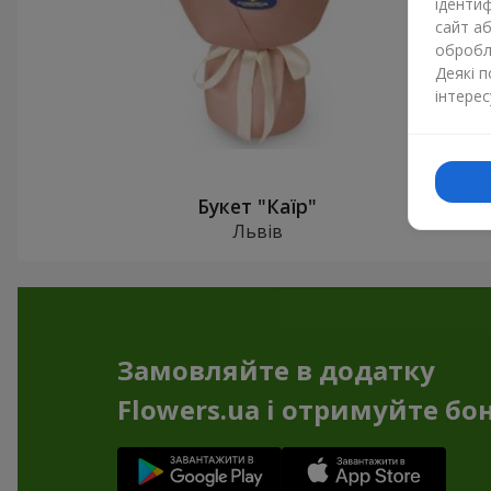
ідентиф
сайт а
обробля
Деякі 
інтерес
Букет "Каїр"
Львів
Замовляйте в додатку
Flowers.ua і отримуйте бо