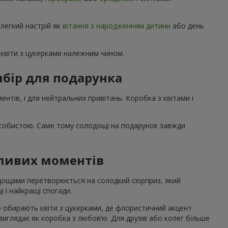
 легкий настрій як
вітання з народженням дитини
або день
квіти з цукерками належним чином.
бір для подарунка
нтів, і для нейтральних привітань. Коробка з квітами і
особистою. Саме тому солодощі на подарунок завжди
жливих моментів
лодощами перетворюється на солодкий сюрприз, який
і і найкращі спогади.
о обирають квіти з цукерками, де флористичний акцент
 виглядає як коробка з любов’ю. Для друзів або колег більше