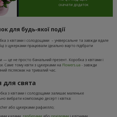
скачати додаток
ок для будь-якої події
ка з квітами і солодощами – універсальне та завжди вдале
обці з цукерками працювали ідеально варто підібрати
и — це не просто банальний презент. Коробка з квітами і
ки. Саме тому квіти з цукерками на
Flowers.ua
- завжди
ний післясмак на тривалий час.
я для свята
робка з квітами і солодощами залишає маленьке
но вибрати композицію десерт і квітка:
ocher або цукерками рафаелло;
ними калами,
герберами
або
орхідеями
і елітними