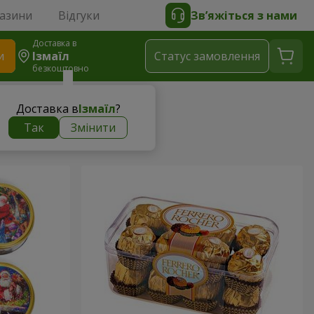
газини
Відгуки
Зв’яжіться з нами
Доставка в
и
Ізмаїл
Статус замовлення
безкоштовно
Доставка в
Ізмаїл
?
Так
Змінити