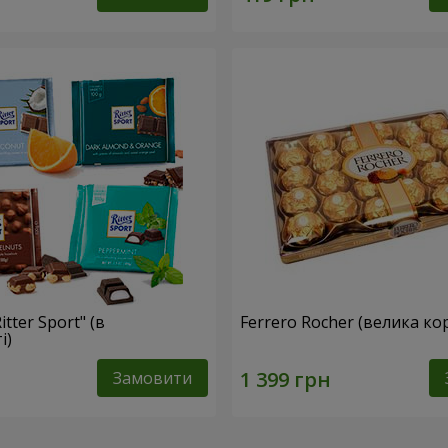
tter Sport" (в
Ferrero Rocher (велика ко
і)
Замовити