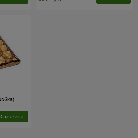
робка)
Замовити