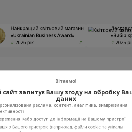
Найкращий квітковий магазин
Доставка 
«Ukrainian Business Award»
«Вибір к
2026 рік
2025 рі
Фотогалерея
Вітаємо!
 сайт запитує Вашу згоду на обробку В
даних
рсоналізована реклама, контент, аналітика, вимірювання
ективності
ереження і/або доступ до інформації на Вашому пристрої
ція з Вашого пристрою (наприклад, файли cookie та унікальні