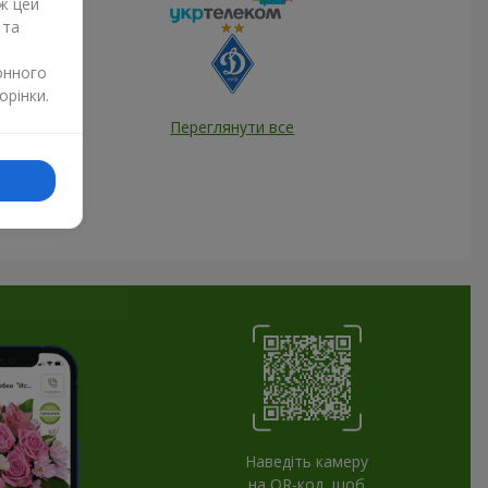
ж цей
 та
онного
орінки.
Переглянути все
Наведіть камеру
на QR-код, щоб