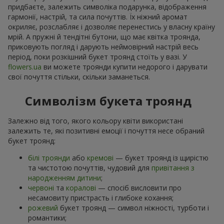
придбаєте, залежить символіка подарунка, відображення
гармонії, настрій, та сила почуттів. Їх ніжний аромат
окриляє, розслабляє і дозволяє перенестись у власну країну
мрій. А пружні й тендітні бутони, що має квітка троянда,
приковують погляд і дарують неймовірний настрій весь
період, поки розкішний букет троянд стоїть у вазі. У
flowers.ua
ви можете троянди купити недорого і дарувати
свої почуття стільки, скільки заманеться.
Символізм букета троянд
Залежно від того, якого кольору квіти використані
залежить те, які позитивні емоції і почуття несе обраний
букет троянд:
білі троянди
або
кремові
— букет троянд із щирістю
та чистотою почуттів, чудовий для
привітання з
народженням дитини
;
червоні
та
коралові
— спосіб висловити про
несамовиту пристрасть і глибоке кохання;
рожевий
букет троянд — символ ніжності, турботи і
романтики;