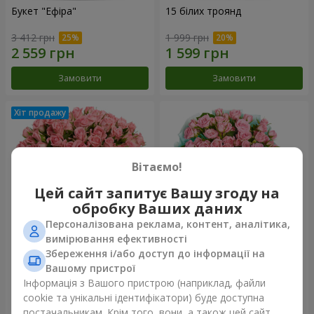
Букет "Ефіра"
15 білих троянд
3 412 грн
1 999 грн
Замовити
Замовити
Вітаємо!
Цей сайт запитує Вашу згоду на
обробку Ваших даних
Персоналізована реклама, контент, аналітика,
вимірювання ефективності
Збереження і/або доступ до інформації на
Квіти в коробці "Рожевий
Композиція "Балада про
оазис"
маму"
Вашому пристрої
2 749 грн
2 199 грн
Інформація з Вашого пристрою (наприклад, файли
cookie та унікальні ідентифікатори) буде доступна
постачальникам. Крім того, вони, а також цей сайт