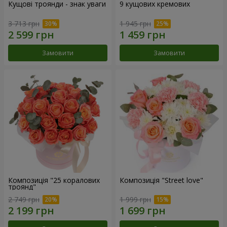
Кущові троянди - знак уваги
9 кущових кремових
3 713 грн
1 945 грн
Замовити
Замовити
Композиція "25 коралових
Композиція "Street love"
троянд"
2 749 грн
1 999 грн