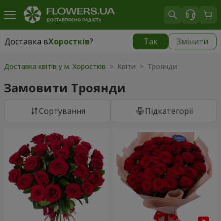
Доставка в
Хоростків
?
Так
Змінити
Доставка в
Хоростків
|
827 грн
Доставка квітів у м. Хоростків
> Квіти > Троянди
Замовити Троянди
Сортування
Підкатегорії