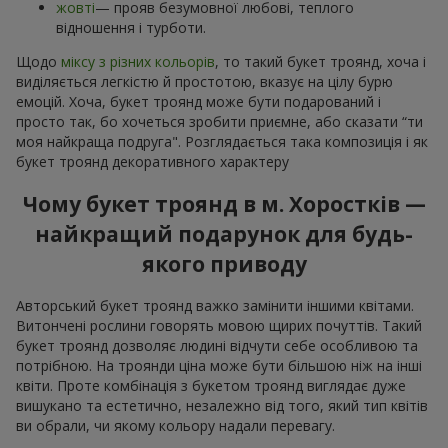
жовті
— прояв безумовної любові, теплого
відношення і турботи.
Щодо
міксу з різних кольорів
, то такий букет троянд, хоча і
виділяється легкістю й простотою, вказує на цілу бурю
емоцій. Хоча, букет троянд може бути подарований і
просто так, бо хочеться зробити приємне, або сказати “ти
моя найкраща подруга". Розглядається така композиція і як
букет троянд декоративного характеру
Чому букет троянд в м. Хоростків —
найкращий подарунок для будь-
якого приводу
Авторський букет троянд важко замінити іншими квітами.
Витончені рослини говорять мовою щирих почуттів. Такий
букет троянд дозволяє людині відчути себе особливою та
потрібною. На троянди ціна може бути більшою ніж на інші
квіти. Проте комбінація з букетом троянд виглядає дуже
вишукано та естетично, незалежно від того, який тип квітів
ви обрали, чи якому кольору надали перевагу.