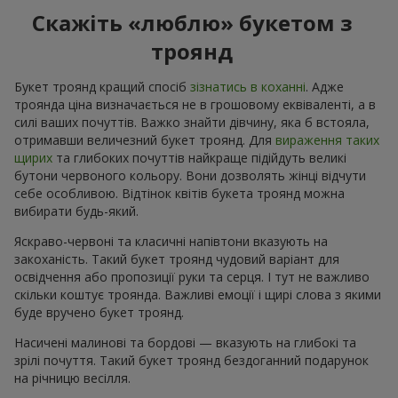
Скажіть «люблю» букетом з
троянд
Букет троянд кращий спосіб
зізнатись в коханні
. Адже
троянда ціна визначається не в грошовому еквіваленті, а в
силі ваших почуттів. Важко знайти дівчину, яка б встояла,
отримавши величезний букет троянд. Для
вираження таких
щирих
та глибоких почуттів найкраще підійдуть великі
бутони червоного кольору. Вони дозволять жінці відчути
себе особливою. Відтінок квітів букета троянд можна
вибирати будь-який.
Яскраво-червоні та класичні напівтони вказують на
закоханість. Такий букет троянд чудовий варіант для
освідчення або пропозиції руки та серця. І тут не важливо
скільки коштує троянда. Важливі емоції і щирі слова з якими
буде вручено букет троянд.
Насичені малинові та бордові — вказують на глибокі та
зрілі почуття. Такий букет троянд бездоганний подарунок
на річницю весілля.