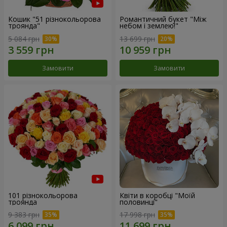
Кошик "51 різнокольорова
Романтичний букет "Між
троянда"
небом і землею!"
5 084 грн
13 699 грн
Замовити
Замовити
101 різнокольорова
Квіти в коробці "Моїй
троянда
половинці"
9 383 грн
17 998 грн