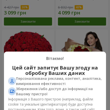
4 427 грн
6 832 грн
Замовити
Замовити
Вітаємо!
Цей сайт запитує Вашу згоду на
обробку Ваших даних
Персоналізована реклама, контент, аналітика,
101 червона троянда
Букет "Серце - серцю"
вимірювання ефективності
Збереження і/або доступ до інформації на
10 725 грн
6 098 грн
Вашому пристрої
Інформація з Вашого пристрою (наприклад, файли
cookie та унікальні ідентифікатори) буде доступна
Замовити
Замовити
постачальникам. Крім того, вони, а також цей сайт