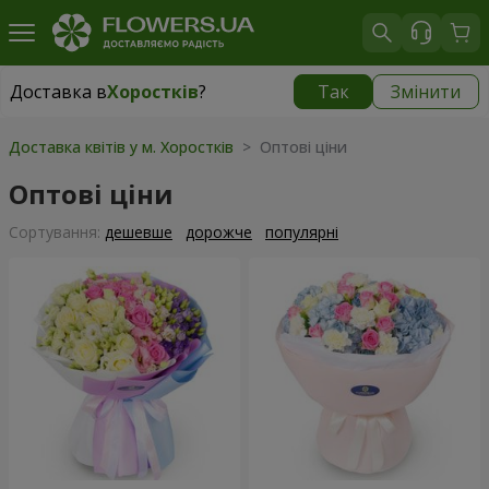
Доставка в
Хоростків
?
Так
Змінити
Доставка в
Хоростків
|
827 грн
Доставка квітів у м. Хоростків
> Оптові ціни
Оптові ціни
Сортування:
дешевше
дорожче
популярні