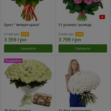
Букет "Імперія краси"
51 рожева троянда
5 168 грн
5 845 грн
Замовити
Замовити
75 білих троянд
51 біла хризантема