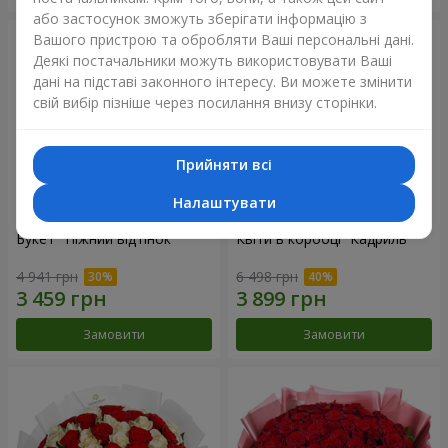
або застосунок зможуть зберігати інформацію з
Вашого пристрою та обробляти Ваші персональні дані.
Деякі постачальники можуть використовувати Ваші
дані на підставі законного інтересу. Ви можете змінити
свій вибір пізніше через посилання внизу сторінки.
Прийняти всі
Налаштувати
Букет "Ніжний відтінок"
Квіти в коробці “Кадриль”
4 941 грн
6 498 грн
Замовити
Замовити