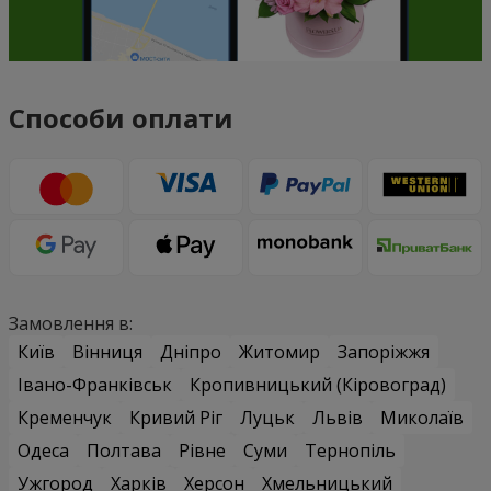
Способи оплати
Замовлення в:
Київ
Вінниця
Дніпро
Житомир
Запоріжжя
Івано-Франківськ
Кропивницький (Кіровоград)
Кременчук
Кривий Ріг
Луцьк
Львів
Миколаїв
Одеса
Полтава
Рівне
Суми
Тернопіль
Ужгород
Харків
Херсон
Хмельницький