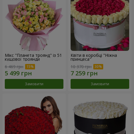
Мікс "Планета троянд" із 51
Квіти в коробці "Ніжна
кущової троянди
принцеса"
6 469 грн
10 370 грн
Замовити
Замовити