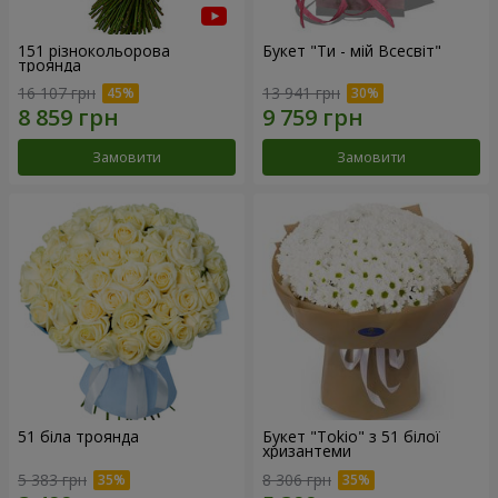
151 різнокольорова
Букет "Ти - мій Всесвіт"
троянда
16 107 грн
13 941 грн
Замовити
Замовити
51 біла троянда
Букет "Tokio" з 51 білої
хризантеми
5 383 грн
8 306 грн