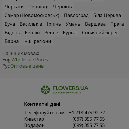
Черкаси
Чернівці
Чернігів
Самар (Новомосковськ)
Павлоград
Біла Церква
Буча
Васильків
Ірпінь
Умань
Варшава
Прага
Відень
Берлін
Ревне
Бургас
Сонячний берег
Варна
інші регіони
На інших мовах:
Eng:
Wholesale Prices
Рус:
Оптовые цены
Контактні дані
Телефонуйте нам
+1 718 475 92 72
Київстар
(067) 355 77 55
Водафон
(099) 355 77 55