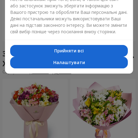
Букет "Tarnis"
Монобукет з 9 білих троянд
або застосунок зможуть зберігати інформацію з
Вашого пристрою та обробляти Ваші персональні дані.
5 937 грн
1 443 грн
Деякі постачальники можуть використовувати Ваші
дані на підставі законного інтересу. Ви можете змінити
свій вибір пізніше через посилання внизу сторінки.
Замовити
Замовити
Прийняти всі
Збірні букети у місті
Хоростків
Налаштувати
Сортування:
дешевше
дорожче