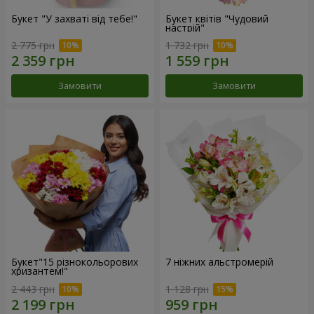
Букет "У захваті від тебе!"
Букет квітів "Чудовий
настрій"
2 775 грн
1 732 грн
Замовити
Замовити
Букет"15 різнокольорових
7 ніжних альстромерій
хризантем!"
2 443 грн
1 128 грн