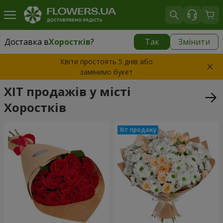
Доставка в
Хоростків
?
Так
Змінити
Доставка в
Хоростків
|
827 грн
Квіти простоять 5 днів або
замінимо букет
ХІТ продажів у місті
Хоростків