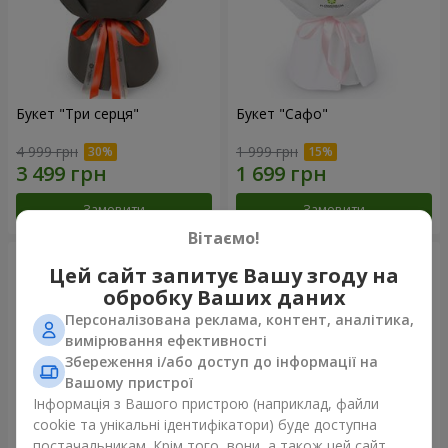
Букет "Три серця"
Букет "Сафо"
4 999 грн
1 999 грн
Замовити
Замовити
Вітаємо!
Цей сайт запитує Вашу згоду на
обробку Ваших даних
Персоналізована реклама, контент, аналітика,
вимірювання ефективності
Збереження і/або доступ до інформації на
Вашому пристрої
Інформація з Вашого пристрою (наприклад, файли
cookie та унікальні ідентифікатори) буде доступна
постачальникам. Крім того, вони, а також цей сайт