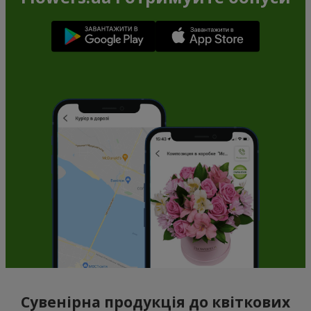
Сувенірна продукція до квіткових