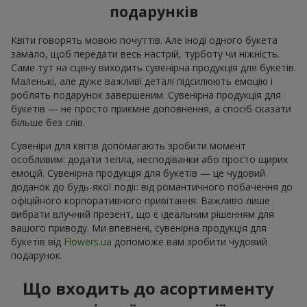
подарунків
Квіти говорять мовою почуттів. Але іноді одного букета
замало, щоб передати весь настрій, турботу чи ніжність.
Саме тут на сцену виходить сувенірна продукція для букетів.
Маленькі, але дуже важливі деталі підсилюють емоцію і
роблять подарунок завершеним. Сувенірна продукція для
букетів — не просто приємне доповнення, а спосіб сказати
більше без слів.
Сувеніри для квітів допомагають зробити момент
особливим: додати тепла, несподіванки або просто щирих
емоцій. Сувенірна продукція для букетів — це чудовий
доданок до будь-якої події: від романтичного побачення до
офіційного корпоративного привітання. Важливо лише
вибрати влучний презент, що є ідеальним рішенням для
вашого приводу. Ми впевнені, сувенірна продукція для
букетів від
Flowers.ua
допоможе вам зробити чудовий
подарунок.
Що входить до асортименту