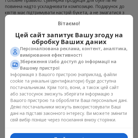
Головне правило: сувенірна продукція для букетів не
повинна надто ускладнювати композицію. Подарунок до
квітів має підтримувати настрій букета, а не змагатися з
ним. Для ніжних композицій підійде сувенірна продукція для
Вітаємо!
букетів, як легкі символічні додатки та легкі елементи
декору. Це може бути
тортик
або
маленька м’яка іграшка
.
Цей сайт запитує Вашу згоду на
Для яскравих є сенс використати більш сміливі додаткові
обробку Ваших даних
акценти, як вишукані
цукерки
чи дорогі сувеніри.
Персоналізована реклама, контент, аналітика,
Сувенірна продукція для букетів повинна вибиратись,
вимірювання ефективності
враховуючи й привід, і людину, якій адресований подарунок.
Збереження і/або доступ до інформації на
Якщо сумніваєтесь, яка сувенірна продукція для букетів вам
Вашому пристрої
потрібна — обирайте універсальні маленькі приємності,
Інформація з Вашого пристрою (наприклад, файли
широкий вибір яких знайдеться у нашому каталозі.
cookie та унікальні ідентифікатори) буде доступна
постачальникам. Крім того, вони, а також цей сайт
Сувеніри до букетів на різні свята
або застосунок зможуть зберігати інформацію з
Вашого пристрою та обробляти Ваші персональні дані.
Свято задає настрій, а сувенірна продукція для букетів його
Деякі постачальники можуть використовувати Ваші
підкреслює. Саме тому сувеніри для квітів часто обирають з
дані на підставі законного інтересу. Ви можете змінити
урахуванням дати та події. В нашому асортименті
свій вибір пізніше через посилання внизу сторінки.
знайдеться сувенірна продукція для букетів, що підійде до
будь-якого свята і може бути розрахована на будь-який
бюджет.