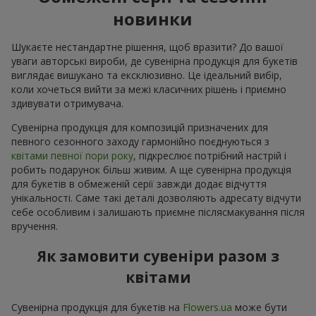
новинки
Шукаєте нестандартне рішення, щоб вразити? До вашої
уваги авторські вироби, де сувенірна продукція для букетів
виглядає вишукано та ексклюзивно. Це ідеальний вибір,
коли хочеться вийти за межі класичних рішень і приємно
здивувати отримувача.
Сувенірна продукція для композицій призначених для
певного сезонного заходу гармонійно поєднуються з
квітами певної пори року
, підкреслює потрібний настрій і
робить подарунок більш живим. А ще сувенірна продукція
для букетів в обмеженій серії завжди додає відчуття
унікальності. Саме такі деталі дозволяють адресату відчути
себе особливим і залишають приємне післясмакування після
вручення.
Як замовити сувеніри разом з
квітами
Сувенірна продукція для букетів на
Flowers.ua
може бути