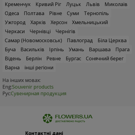
Кременчук
Кривий Ріг
Луцьк
Львів
Миколаїв
Одеса
Полтава
Рівне
Суми
Тернопіль
Ужгород
Харків
Херсон
Хмельницький
Черкаси
Чернівці
Чернігів
Самар (Новомосковськ)
Павлоград
Біла Церква
Буча
Васильків
Ірпінь
Умань
Варшава
Прага
Відень
Берлін
Ревне
Бургас
Сонячний берег
Варна
інші регіони
На інших мовах:
Eng:
Souvenir products
Рус:
Сувенирная продукция
Контактні дані