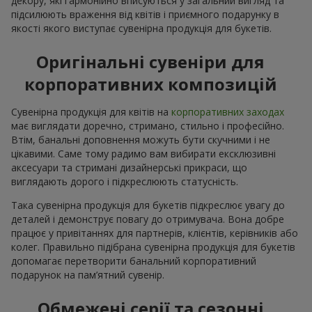
декору, які гармонійно вписуються у загальний вигляд та
підсилюють враження від квітів і приємного подарунку в
якості якого виступає сувенірна продукція для букетів.
Оригінальні сувеніри для
корпоративних композицій
Сувенірна продукція для квітів на
корпоративних заходах
має виглядати доречно, стримано, стильно і професійно.
Втім, банальні доповнення можуть бути скучними і не
цікавими. Саме тому радимо вам вибирати ексклюзивні
аксесуари та стримані дизайнерські прикраси, що
виглядають дорого і підкреслюють статусність.
Така сувенірна продукція для букетів підкреслює увагу до
деталей і демонструє повагу до отримувача. Вона добре
працює у привітаннях для партнерів, клієнтів, керівників або
колег. Правильно підібрана сувенірна продукція для букетів
допомагає перетворити банальний корпоративний
подарунок на пам’ятний сувенір.
Обмежені серії та сезонні