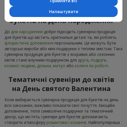
Прийняти всі
Сувенірна продукція до
Налаштувати
букетів на День народження
До
дня народження
добре підходить сувенірна продукція
для букетів що містить оригінальні деталі та, які роблять
флористичні доповнення
персональним. Це можуть бути
авторські вироби або міні-подарунки з теплим змістом. Така
сувенірна продукція для букетів з яскравих або сезонних
квітів стане влучним подарунком для
друга
,
подруги
,
коханої людини
,
доньки
,
матусі
або
колеги по роботі
.
Тематичні сувеніри до квітів
на День святого Валентина
Коли вибирається сувенірна продукція для букетів на день
всіх закоханих, важливо показати свої почуття. Емоційні
доповнення, теплі символічні подарунки та тематичний
декор, що містять сувеніри для букетів допомагають
створити атмосферу
романтики і кохання
. Найпопулярніша