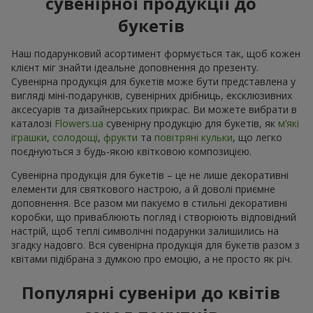
сувенірної продукції до
букетів
Наш подарунковий асортимент формується так, щоб кожен
клієнт міг знайти ідеальне доповнення до презенту.
Сувенірна продукція для букетів може бути представлена у
вигляді міні-подарунків, сувенірних дрібниць, ексклюзивних
аксесуарів та дизайнерських прикрас. Ви можете вибрати в
каталозі
Flowers.ua
cувенірну продукцію для букетів, як
м’які
іграшки
,
солодощі
,
фрукти
та
повітряні кульки
, що легко
поєднуються з будь-якою квітковою композицією.
Сувенірна продукція для букетів – це не лише декоративні
елементи для святкового настрою, а й доволі приємне
доповнення. Все разом ми пакуємо в стильні декоративні
коробки, що приваблюють погляд і створюють відповідний
настрій, щоб теплі символічні подарунки залишились на
згадку надовго. Вся сувенірна продукція для букетів разом з
квітами підібрана з думкою про емоцію, а не просто як річ.
Популярні сувеніри до квітів