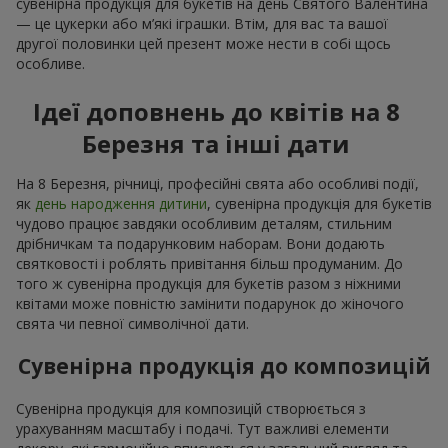
сувенірна продукція для букетів на день Святого Валентина
— це цукерки або м’які іграшки. Втім, для вас та вашої
другої половинки цей презент може нести в собі щось
особливе.
Ідеї доповнень до квітів на 8
Березня та інші дати
На 8 Березня, річниці, професійні свята або особливі події,
як
день народження дитини
, сувенірна продукція для букетів
чудово працює завдяки особливим деталям, стильним
дрібничкам та подарунковим наборам. Вони додають
святковості і роблять привітання більш продуманим. До
того ж сувенірна продукція для букетів разом з ніжними
квітами може повністю замінити подарунок до жіночого
свята чи певної символічної дати.
Сувенірна продукція до композицій
Сувенірна продукція для композицій створюється з
урахуванням масштабу і подачі. Тут важливі елементи