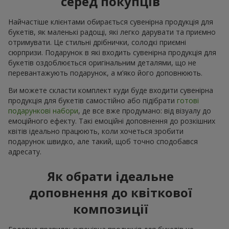
серед покупців
Найчастіше клієнтами обирається сувенірна продукція для
букетів, як маленькі радощі, які легко дарувати та приємно
отримувати. Це стильні дрібнички, солодкі приємні
сюрпризи. Подарунок в які входить сувенірна продукція для
букетів оздоблюється оригінальним деталями, що не
перевантажують подарунок, а м’яко його доповнюють.
Ви можете скласти комплект куди буде входити сувенірна
продукція для букетів самостійно або підібрати
готові
подарункові набори
, де все вже продумано: від візуалу до
емоційного ефекту. Такі емоційні доповнення до розкішних
квітів ідеально працюють, коли хочеться зробити
подарунок швидко, але такий, щоб точно сподобався
адресату.
Як обрати ідеальне
доповнення до квіткової
композиції