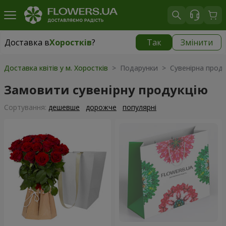
Доставка в
Хоростків
?
Так
Змінити
Доставка в
Хоростків
|
827 грн
Доставка квітів у м. Хоростків
> Подарунки > Сувенірна проду
Замовити сувенірну продукцію
Сортування:
дешевше
дорожче
популярні