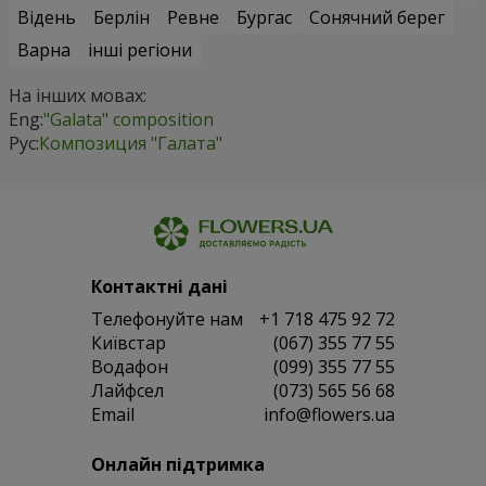
Відень
Берлін
Ревне
Бургас
Сонячний берег
Варна
інші регіони
На інших мовах:
Eng:
"Galata" composition
Рус:
Композиция "Галата"
Контактні дані
Телефонуйте нам
+1 718 475 92 72
Київстар
(067) 355 77 55
Водафон
(099) 355 77 55
Лайфсел
(073) 565 56 68
Email
info@flowers.ua
Онлайн підтримка