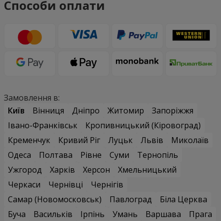
Способи оплати
Замовлення в:
Київ
Вінниця
Дніпро
Житомир
Запоріжжя
Івано-Франківськ
Кропивницький (Кіровоград)
Кременчук
Кривий Ріг
Луцьк
Львів
Миколаїв
Одеса
Полтава
Рівне
Суми
Тернопіль
Ужгород
Харків
Херсон
Хмельницький
Черкаси
Чернівці
Чернігів
Самар (Новомосковськ)
Павлоград
Біла Церква
Буча
Васильків
Ірпінь
Умань
Варшава
Прага