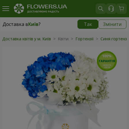
Доставка в
Київ
?
Так
Змінити
Доставка в
Київ
|
безкоштовно
Доставка квітів у м. Київ
> Квіти >
Гортензії
>
Синя гортенз