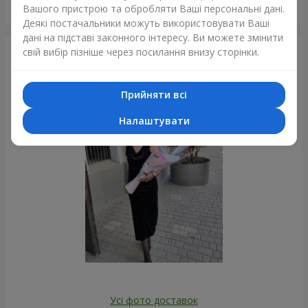
Букет "Зворушливе кохання"
Вашого пристрою та обробляти Ваші персональні дані.
Чернівці
Деякі постачальники можуть використовувати Ваші
дані на підставі законного інтересу. Ви можете змінити
свій вибір пізніше через посилання внизу сторінки.
Фотогалерея
Прийняти всі
Налаштувати
Усі фото доставок