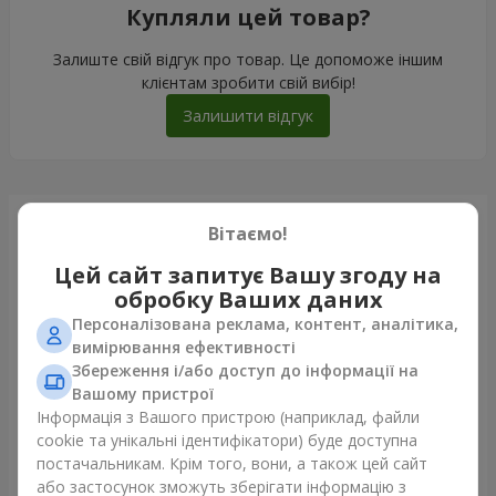
Купляли цей товар?
Залиште свій відгук про товар. Це допоможе іншим
клієнтам зробити свій вибір!
Залишити відгук
Щойно доставили
Вітаємо!
Цей сайт запитує Вашу згоду на
обробку Ваших даних
Персоналізована реклама, контент, аналітика,
вимірювання ефективності
Збереження і/або доступ до інформації на
Вашому пристрої
Інформація з Вашого пристрою (наприклад, файли
cookie та унікальні ідентифікатори) буде доступна
постачальникам. Крім того, вони, а також цей сайт
або застосунок зможуть зберігати інформацію з