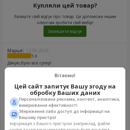
Купляли цей товар?
Залиште свій відгук про товар. Це допоможе іншим
клієнтам зробити свій вибір!
Залишити відгук
Марья
13.05.2026
5
Дякую,було все супер!
Вітаємо!
Цей сайт запитує Вашу згоду на
Щойно доставили
обробку Ваших даних
Персоналізована реклама, контент, аналітика,
вимірювання ефективності
Збереження і/або доступ до інформації на
Вашому пристрої
Інформація з Вашого пристрою (наприклад, файли
cookie та унікальні ідентифікатори) буде доступна