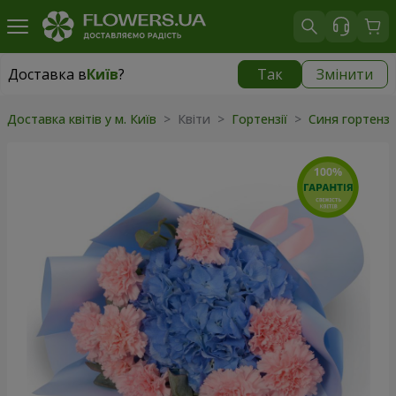
Доставка в
Київ
?
Так
Змінити
Доставка в
Київ
|
безкоштовно
Доставка квітів у м. Київ
> Квіти >
Гортензії
>
Синя гортенз