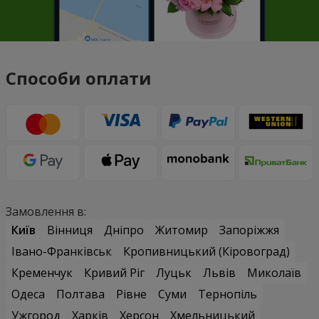
Способи оплати
Замовлення в:
Київ
Вінниця
Дніпро
Житомир
Запоріжжя
Івано-Франківськ
Кропивницький (Кіровоград)
Кременчук
Кривий Ріг
Луцьк
Львів
Миколаїв
Одеса
Полтава
Рівне
Суми
Тернопіль
Ужгород
Харків
Херсон
Хмельницький