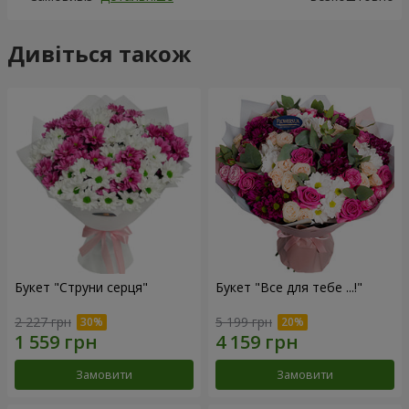
Дивіться також
Букет "Струни серця"
Букет "Все для тебе ...!"
2 227 грн
5 199 грн
Замовити
Замовити