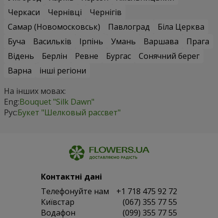
Черкаси
Чернівці
Чернігів
Самар (Новомосковськ)
Павлоград
Біла Церква
Буча
Васильків
Ірпінь
Умань
Варшава
Прага
Відень
Берлін
Ревне
Бургас
Сонячний берег
Варна
інші регіони
На інших мовах:
Eng:
Bouquet "Silk Dawn"
Рус:
Букет "Шелковый рассвет"
Контактні дані
Телефонуйте нам
+1 718 475 92 72
Київстар
(067) 355 77 55
Водафон
(099) 355 77 55