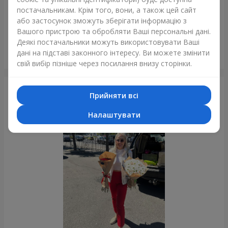
постачальникам. Крім того, вони, а також цей сайт
або застосунок зможуть зберігати інформацію з
Вашого пристрою та обробляти Ваші персональні дані.
Деякі постачальники можуть використовувати Ваші
Букет з 35 червоних троянд
дані на підставі законного інтересу. Ви можете змінити
Одеса
свій вибір пізніше через посилання внизу сторінки.
Фотогалерея
Прийняти всі
Налаштувати