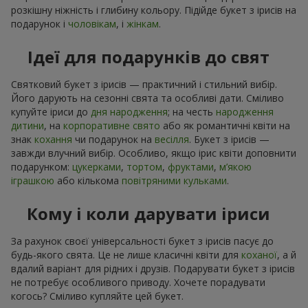
розкішну ніжність і глибину кольору. Підійде букет з ірисів на
подарунок і
чоловікам
, і
жінкам
.
Ідеї для подарунків до свят
Святковий букет з ірисів — практичний і стильний вибір.
Його дарують на сезонні свята та особливі дати. Сміливо
купуйте іриси до
дня народження
; на честь
народження
дитини
, на
корпоративне свято
або як романтичні квіти на
знак
кохання
чи подарунок на
весілля
. Букет з ірисів —
завжди влучний вибір. Особливо, якщо ірис квіти доповнити
подарунком:
цукерками
,
тортом
,
фруктами
,
м’якою
іграшкою
або кількома
повітряними кульками
.
Кому і коли дарувати іриси
За рахунок своєї універсальності букет з ірисів пасує до
будь-якого свята. Це не лише класичні квіти для
коханої
, а й
вдалий варіант для рідних і друзів. Подарувати букет з ірисів
не потребує особливого приводу. Хочете порадувати
когось? Сміливо купляйте цей букет.