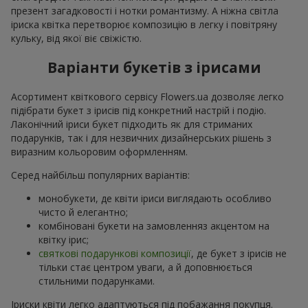
презент загадковості і нотки романтизму. А ніжна світла
іриска квітка перетворює композицію в легку і повітряну
кульку, від якої віє свіжістю.
Варіанти букетів з ірисами
Асортимент квіткового сервісу Flowers.ua дозволяє легко
підібрати букет з ірисів під конкретний настрій і подію.
Лаконічний іриси букет підходить як для стриманих
подарунків, так і для незвичних дизайнерських рішень з
виразним кольоровим оформленням.
Серед найбільш популярних варіантів:
монобукети, де квіти іриси виглядають особливо
чисто й елегантно;
комбіновані букети на замовленняз акцентом на
квітку ірис;
святкові подарункові композиції
, де букет з ірисів не
тільки стає центром уваги, а й доповнюється
стильними подарунками.
Іриски квіти легко адаптуються під побажання покупця.