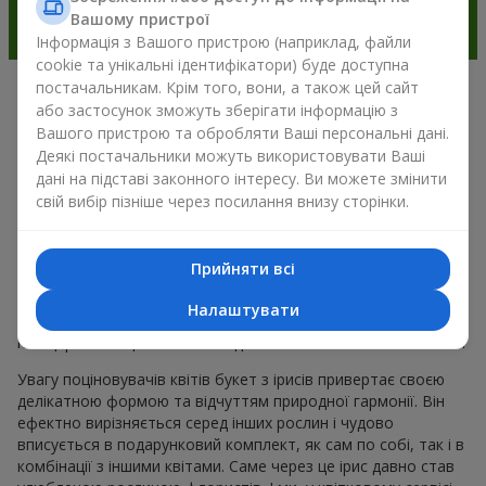
Вашому пристрої
Інформація з Вашого пристрою (наприклад, файли
cookie та унікальні ідентифікатори) буде доступна
постачальникам. Крім того, вони, а також цей сайт
Чарівність ірисів у сучасній
або застосунок зможуть зберігати інформацію з
Вашого пристрою та обробляти Ваші персональні дані.
флористиці м. Герца
Деякі постачальники можуть використовувати Ваші
дані на підставі законного інтересу. Ви можете змінити
Букет з ірисів — це універсальний вибір для подарунка до
свій вибір пізніше через посилання внизу сторінки.
будь-якого приводу. Адже він поєднує природну симетрію
пелюсток, вишукану красу і тренди весняної флористики.
Сьогодні букет з ірисів обирають ті, хто хоче подарувати
Прийняти всі
щось елегантне, але водночас стримане. Така композиція
для настрою виглядає свіжо та незвично. А ще букет з
Налаштувати
ірисів створює романтичний настрій і дозволяє передати
найщиріші емоції близькій людині без зайвих слів і пояснень.
Увагу поціновувачів квітів букет з ірисів привертає своєю
делікатною формою та відчуттям природної гармонії. Він
ефектно вирізняється серед інших рослин і чудово
вписується в подарунковий комплект, як сам по собі, так і в
комбінації з іншими квітами. Саме через це ірис давно став