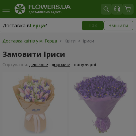
Доставка в
Герца
?
Так
Змінити
Доставка в
Герца
|
безкоштовно
Доставка квітів у м. Герца
> Квіти > Іриси
Замовити Іриси
Сортування:
дешевше
дорожче
популярні