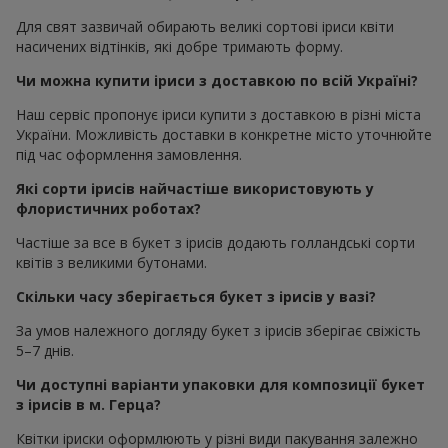
Для свят зазвичай обирають великі сортові іриси квіти
насичених відтінків, які добре тримають форму.
Чи можна купити іриси з доставкою по всій Україні?
Наш сервіс пропонує іриси купити з доставкою в різні міста
України. Можливість доставки в конкретне місто уточнюйте
під час оформлення замовлення.
Які сорти ірисів найчастіше використовують у
флористичних роботах?
Частіше за все в букет з ірисів додають голландські сорти
квітів з великими бутонами.
Скільки часу зберігається букет з ірисів у вазі?
За умов належного догляду букет з ірисів зберігає свіжість
5–7 днів.
Чи доступні варіанти упаковки для композиції букет
з ірисів в м. Герца?
Квітки іриски оформлюють у різні види пакування залежно