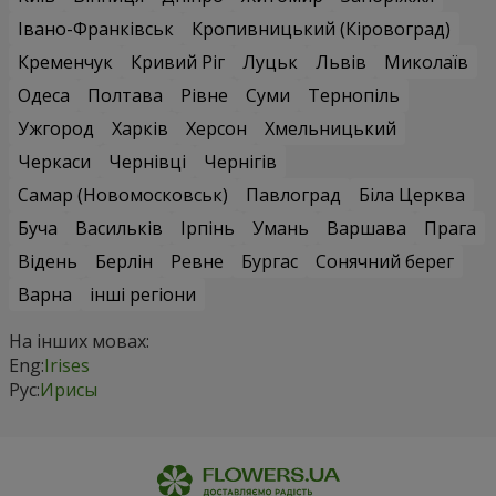
Івано-Франківськ
Кропивницький (Кіровоград)
Кременчук
Кривий Ріг
Луцьк
Львів
Миколаїв
Одеса
Полтава
Рівне
Суми
Тернопіль
Ужгород
Харків
Херсон
Хмельницький
Черкаси
Чернівці
Чернігів
Самар (Новомосковськ)
Павлоград
Біла Церква
Буча
Васильків
Ірпінь
Умань
Варшава
Прага
Відень
Берлін
Ревне
Бургас
Сонячний берег
Варна
інші регіони
На інших мовах:
Eng:
Irises
Рус:
Ирисы