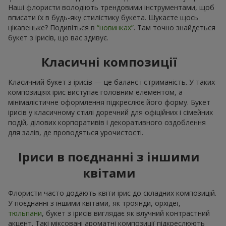
Наші флористи володіють трендовими інструментами, щоб
вписати їх в будь-яку стилістику букета. Шукаєте щось
цікавеньке? Подивіться в
“новинках”
. Там точно знайдеться
букет з ірисів, що вас здивує.
Класичні композиції
Класичний букет з ірисів — це баланс і стриманість. У таких
композиціях ірис виступає головним елементом, а
мінімалістичне оформлення підкреслює його форму. Букет
ірисів у класичному стилі доречний для офіційних і сімейних
подій, ділових корпоративів і декоративного оздоблення
для залів, де проводяться урочистості.
Іриси в поєднанні з іншими
квітами
Флористи часто додають квіти ірис до складних композицій.
У поєднанні з іншими квітами, як троянди, орхідеї,
тюльпани
, букет з ірисів виглядає як влучний контрастний
акцент. Такі міксовані ароматні композиції підкреслюють