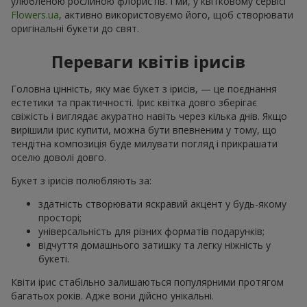
улюбленою рослиною флористів. І ми, у квітковому сервісі
Flowers.ua
, активно використовуємо його, щоб створювати
оригінальні букети до свят.
Переваги квітів ірисів
Головна цінність, яку має букет з ірисів, — це поєднання
естетики та практичності. Ірис квітка довго зберігає
свіжість і виглядає акуратно навіть через кілька днів. Якщо
вирішили ірис купити, можна бути впевненим у тому, що
тендітна композиція буде милувати погляд і прикрашати
оселю доволі довго.
Букет з ірисів полюбляють за:
здатність створювати яскравий акцент у будь-якому
просторі;
універсальність для різних форматів подарунків;
відчуття домашнього затишку та легку ніжність у
букеті.
Квіти ірис стабільно залишаються популярними протягом
багатьох років. Адже вони дійсно унікальні.