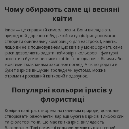
Чому обирають саме ці весняні
квіти
Іриси — це справжній символ весни. Вони виглядають
природно й доречно в будь-якій ситуації. Ірис допомагає
створити оригінальну композицію для настрою. І, навіть,
якщо ви не є поціновувачем цих квітів у моноформаті, саме
іриси дозволяють задати неймовірні кольорові і фактурні
акценти в букети весняних квітів. Їх поєднання з білими або
жовтими тюльпанами захоплює погляд. А якщо додати в
букет з ірисів вишукані троянди чи еустоми, можна
отримати розкішний квітковий подарунок.
Популярні кольори ірисів у
флористиці
Колірна палітра, створена натхненням природи, дозволяє
створювати різноманітні варіації букета з ірисів. Глибокі сині
та фіолетові тони, що має квітка ірис, виглядають
благородно. Такі насичені кольори додають в квітковий