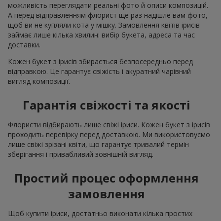
можливість переглядати реальні фото й описи композицій.
А перед відправленням флорист ще раз надішле вам фото,
щоб ви не купляли кота у мішку. Замовлення квітів ірисів
займає лише кілька хвилин: вибір букета, адреса та час
доставки.
Кожен букет з ірисів збирається безпосередньо перед
відправкою. Це гарантує свіжість і акуратний чарівний
вигляд композиції.
Гарантія свіжості та якості
Флористи відбирають лише свіжі іриси. Кожен букет з ірисів
проходить перевірку перед доставкою. Ми використовуємо
лише свіжі зрізані квіти, що гарантує тривалий термін
зберігання і привабливий зовнішній вигляд.
Простий процес оформлення
замовлення
Щоб купити іриси, достатньо виконати кілька простих