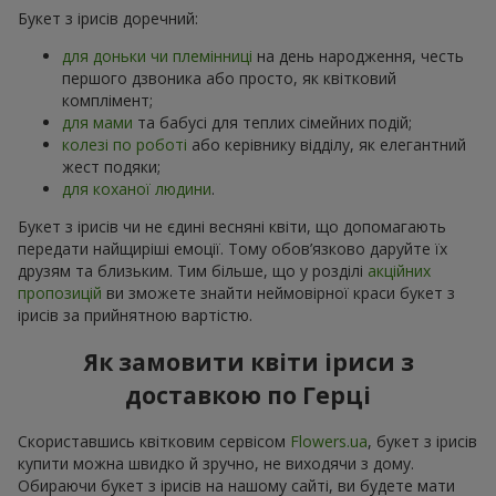
Букет з ірисів доречний:
для доньки чи племінниці
на день народження, честь
першого дзвоника або просто, як квітковий
комплімент;
для мами
та бабусі для теплих сімейних подій;
колезі по роботі
або керівнику відділу, як елегантний
жест подяки;
для коханої людини
.
Букет з ірисів чи не єдині весняні квіти, що допомагають
передати найщиріші емоції. Тому обов’язково даруйте їх
друзям та близьким. Тим більше, що у розділі
акційних
пропозицій
ви зможете знайти неймовірної краси букет з
ірисів за прийнятною вартістю.
Як замовити квіти іриси з
доставкою по Герці
Скориставшись квітковим сервісом
Flowers.ua
, букет з ірисів
купити можна швидко й зручно, не виходячи з дому.
Обираючи букет з ірисів на нашому сайті, ви будете мати