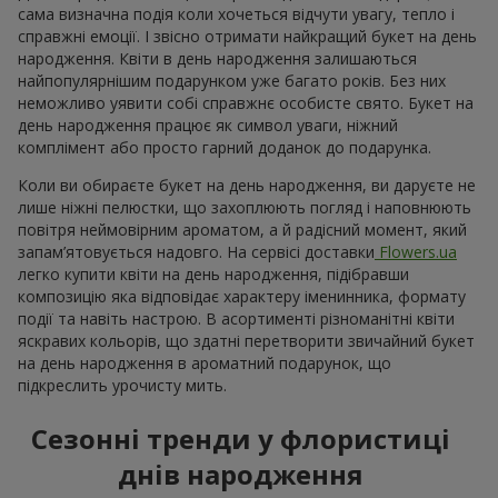
сама визначна подія коли хочеться відчути увагу, тепло і
справжні емоції. І звісно отримати найкращий букет на день
народження. Квіти в день народження залишаються
найпопулярнішим подарунком уже багато років. Без них
неможливо уявити собі справжнє особисте свято. Букет на
день народження працює як символ уваги, ніжний
комплімент або просто гарний доданок до подарунка.
Коли ви обираєте букет на день народження, ви даруєте не
лише ніжні пелюстки, що захоплюють погляд і наповнюють
повітря неймовірним ароматом, а й радісний момент, який
запам’ятовується надовго. На сервісі доставки
Flowers.ua
легко купити квіти на день народження, підібравши
композицію яка відповідає характеру іменинника, формату
події та навіть настрою. В асортименті різноманітні квіти
яскравих кольорів, що здатні перетворити звичайний букет
на день народження в ароматний подарунок, що
підкреслить урочисту мить.
Сезонні тренди у флористиці
днів народження