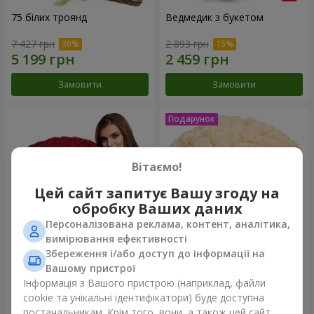
75 білих троянд
Ведмедик з букетом
7 427 грн
2 893 грн
Замовити
Замовити
Вітаємо!
Цей сайт запитує Вашу згоду на
обробку Ваших даних
Персоналізована реклама, контент, аналітика,
вимірювання ефективності
Збереження і/або доступ до інформації на
151 червона троянда
Букет "Очей чарівність"
Вашому пристрої
Інформація з Вашого пристрою (наприклад, файли
14 907 грн
4 124 грн
cookie та унікальні ідентифікатори) буде доступна
постачальникам. Крім того, вони, а також цей сайт