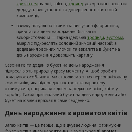
хризантем
, калл і, звісно,
троянд
; декоративні акценти
додадуть вишуканості та довершеності святковій
композиції;
взимку актуальна стримана вишукана флористика,
привітати з днем народження білі квіти
використовуючи — гарна ідея; білі
троянди
,
еустоми
,
амаріліс підкреслять холодний зимовий настрій; а
додавання хвойних гілочок та евкаліпта в букет на
день народження довершить картину.
Сезонні квіти додані в букет на день народження
підкреслюють природну красу моменту. А, щоб зробити
подарунок особливим, ми створюємо з них персоналізовану
композицію, яка відповідає настрою та характеру
отримувача, наприклад з днем народження жінці квіти у
коробці. Такий оригінальний букет на день народження або
букет на ювілей вражає в саме серденько.
День народження з ароматом квітів
Запах квітів — це перше, що відчуває людина, отримуючи
букет квітів з днем народження. Саме яскравий аромат