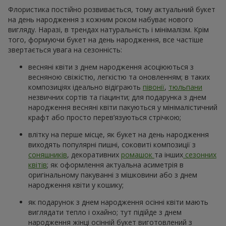
Флористика постійно розвивається, тому актуальний букет
на день народження з кожним роком набуває нового
вигляду. Наразі, в трендах натуральність і мінімалізм. Крім
того, формуючи букет на день народження, все частіше
звертається увага на сезонність:
весняні квіти з днем народження асоціюються з
весняною свіжістю, легкістю та оновленням; в таких
композиціях ідеально відіграють
півонії
,
тюльпани
незвичних сортів та гіацинти; для подарунка з днем
народження весняні квіти пакуються у мінімалістичний
крафт або просто перев’язуються стрічкою;
влітку на перше місце, як букет на день народження
виходять популярні пишні, соковиті композиції з
соняшників
, декоративних
ромашок
та інших
сезонних
квітів
; як оформлення актуальна асиметрія в
оригінальному пакуванні з мішковини або з днем
народження квіти у кошику;
як подарунок з днем народження осінні квіти мають
виглядати тепло і охайно; тут підійде з днем
народження жінці осінній букет виготовлений з