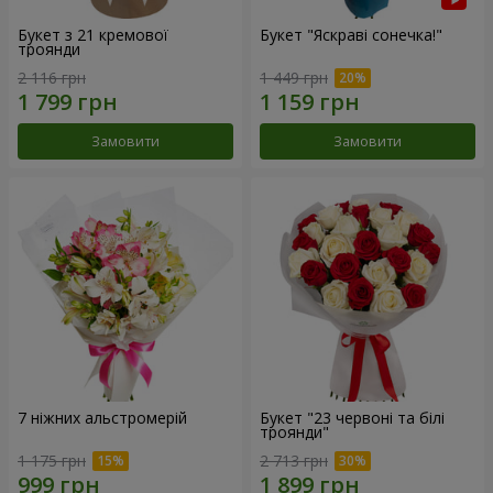
Букет з 21 кремової
Букет "Яскраві сонечка!"
троянди
2 116 грн
1 449 грн
Замовити
Замовити
7 ніжних альстромерій
Букет "23 червоні та білі
троянди"
1 175 грн
2 713 грн