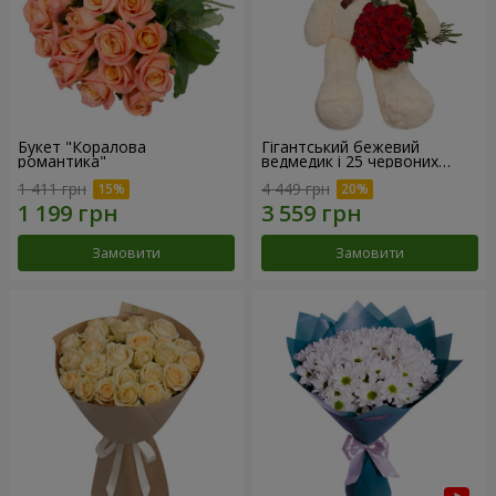
Букет "Коралова
Гігантський бежевий
романтика"
ведмедик і 25 червоних
троянд
1 411 грн
4 449 грн
Замовити
Замовити