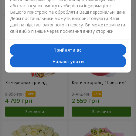
або застосунок зможуть зберігати інформацію з
Замовити
Замовити
Вашого пристрою та обробляти Ваші персональні дані.
Деякі постачальники можуть використовувати Ваші
дані на підставі законного інтересу. Ви можете змінити
свій вибір пізніше через посилання внизу сторінки.
Прийняти всі
Налаштувати
75 червоних троянд
Квіти в коробці "Престиж"
6 856 грн
3 412 грн
Замовити
Замовити