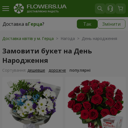
Доставка в
Герца
?
Так
Змінити
Доставка в
Герца
|
безкоштовно
Доставка квітів у м. Герца
> Нагода > День народження
Замовити букет на День
Народження
Сортування:
дешевше
дорожче
популярні