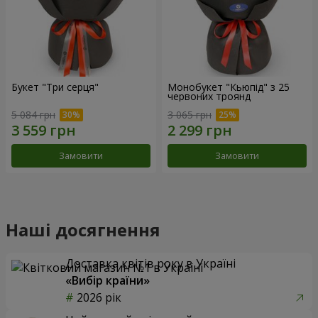
Букет "Три серця"
Монобукет "Кьюпід" з 25
червоних троянд
5 084 грн
3 065 грн
Замовити
Замовити
Наші досягнення
Доставка квітів року в Україні
«Вибір країни»
2026 рік