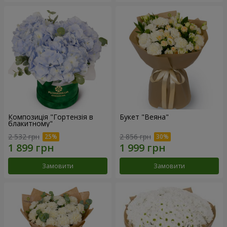
Композиція "Гортензія в
Букет "Веяна"
блакитному"
2 532 грн
2 856 грн
Замовити
Замовити