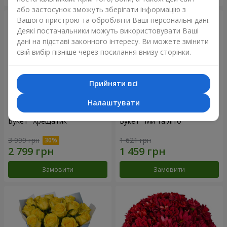
або застосунок зможуть зберігати інформацію з
Вашого пристрою та обробляти Ваші персональні дані.
Деякі постачальники можуть використовувати Ваші
дані на підставі законного інтересу. Ви можете змінити
свій вибір пізніше через посилання внизу сторінки.
Прийняти всі
Налаштувати
Букет "Хрещатик"
Букет "Ми та літо"
3 999 грн
1 621 грн
Замовити
Замовити