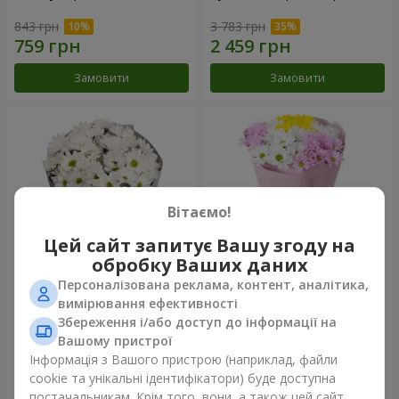
843 грн
3 783 грн
Замовити
Замовити
Вітаємо!
Цей сайт запитує Вашу згоду на
обробку Ваших даних
Персоналізована реклама, контент, аналітика,
Букет "Кіото" з 5 білих
Букет "Пори року"
вимірювання ефективності
хризантем
Збереження і/або доступ до інформації на
1 066 грн
1 249 грн
Вашому пристрої
Інформація з Вашого пристрою (наприклад, файли
cookie та унікальні ідентифікатори) буде доступна
Замовити
Замовити
постачальникам. Крім того, вони, а також цей сайт