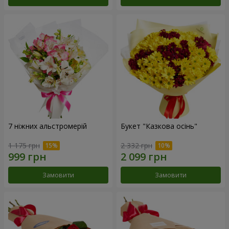
7 ніжних альстромерій
Букет "Казкова осінь"
1 175 грн
2 332 грн
Замовити
Замовити