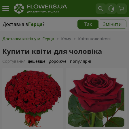
Доставка в
Герца
?
Так
Змінити
Доставка в
Герца
|
безкоштовно
Доставка квітів у м. Герца
> Кому > Квіти чоловікові
Купити квіти для чоловіка
Сортування:
дешевше
дорожче
популярні