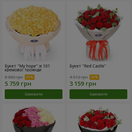
Букет "My hope" зі 101
Букет "Red Castle"
кремової троянди
8 860 грн
4 513 грн
Замовити
Замовити