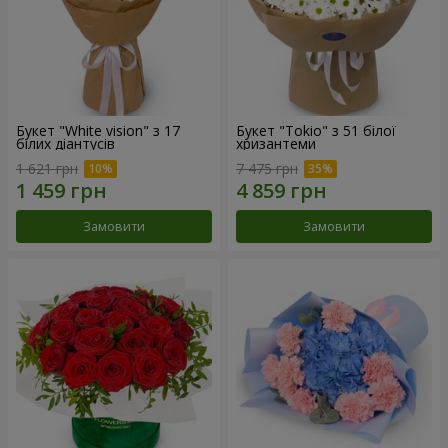
Букет "White vision" з 17
Букет "Tokio" з 51 білої
білих діантусів
хризантеми
1 621 грн
7 475 грн
Замовити
Замовити