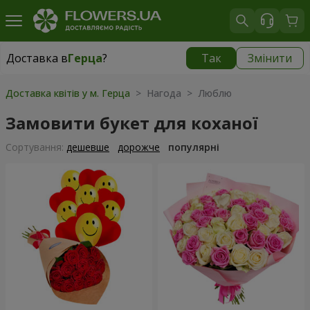
Доставка в
Герца
?
Так
Змінити
Доставка в
Герца
|
безкоштовно
Доставка квітів у м. Герца
> Нагода > Люблю
Замовити букет для коханої
Сортування:
дешевше
дорожче
популярні