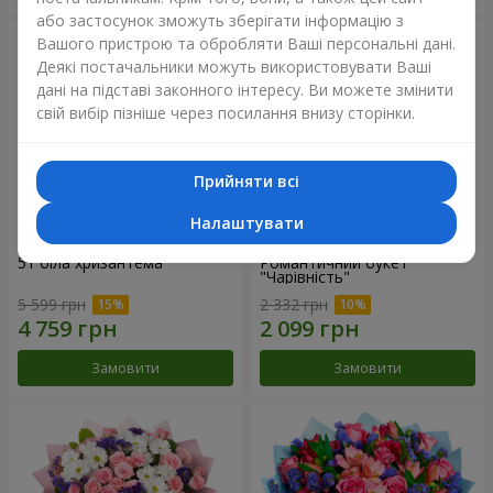
або застосунок зможуть зберігати інформацію з
Вашого пристрою та обробляти Ваші персональні дані.
Деякі постачальники можуть використовувати Ваші
дані на підставі законного інтересу. Ви можете змінити
свій вибір пізніше через посилання внизу сторінки.
Прийняти всі
Налаштувати
51 біла хризантема
Романтичний букет
"Чарівність"
5 599 грн
2 332 грн
Замовити
Замовити