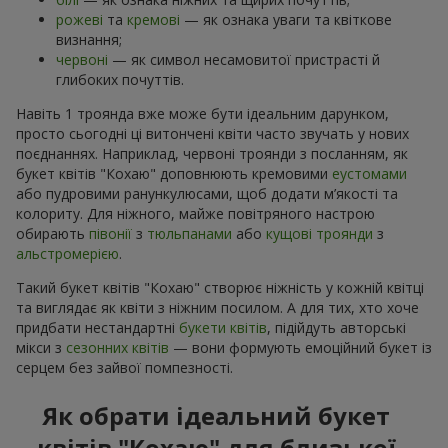
рожеві
та
кремові
— як ознака уваги та квіткове
визнання;
червоні
— як символ несамовитої пристрасті й
глибоких почуттів.
Навіть 1 троянда вже може бути ідеальним дарунком,
просто сьогодні ці витончені квіти часто звучать у нових
поєднаннях. Наприклад, червоні троянди з посланням, як
букет квітів "Кохаю" доповнюють кремовими
еустомами
або пудровими ранункулюсами, щоб додати м’якості та
колориту. Для ніжного, майже повітряного настрою
обирають
півонії
з
тюльпанами
або
кущові троянди
з
альстромерією
.
Такий букет квітів "Кохаю" створює ніжність у кожній квітці
та виглядає як квіти з ніжним посилом. А для тих, хто хоче
придбати нестандартні
букети квітів
, підійдуть авторські
мікси з
сезонних квітів
— вони формують емоційний букет із
серцем без зайвої помпезності.
Як обрати ідеальний букет
квітів "Кохаю" для близької