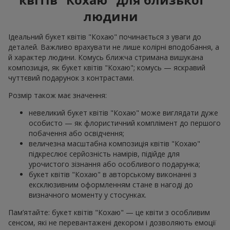
людини
Ідеальний букет квітів "Кохаю" починається з уваги до
деталей. Важливо врахувати не лише колірні вподобання, а
й характер людини. Комусь ближча стримана вишукана
композиція, як букет квітів "Кохаю"; комусь — яскравий
чуттєвий подарунок з контрастами.
Розмір також має значення:
невеликий букет квітів "Кохаю" може виглядати дуже
особисто — як флористичний комплімент до першого
побачення або освідчення;
величезна масштабна композиція квітів "Кохаю"
підкреслює серйозність намірів, підійде для
урочистого зізнання або особливого подарунка;
букет квітів "Кохаю" в авторському виконанні з
ексклюзивним оформленням стане в нагоді до
визначного моменту у стосунках.
Пам’ятайте: букет квітів "Кохаю" — це квіти з особливим
сенсом, які не перевантажені декором і дозволяють емоції