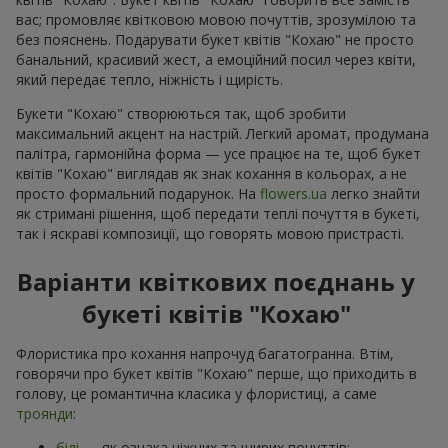
вас; промовляє квітковою мовою почуттів, зрозумілою та
без пояснень. Подарувати букет квітів "Кохаю" не просто
банальний, красивий жест, а емоційний посил через квіти,
який передає тепло, ніжність і щирість.
Букети "Кохаю" створюються так, щоб зробити
максимальний акцент на настрій. Легкий аромат, продумана
палітра, гармонійна форма — усе працює на те, щоб букет
квітів "Кохаю" виглядав як знак кохання в кольорах, а не
просто формальний подарунок. На
flowers.ua
легко знайти
як стримані рішення, щоб передати теплі почуття в букеті,
так і яскраві композиції, що говорять мовою пристрасті.
Варіанти квіткових поєднань у
букеті квітів "Кохаю"
Флористика про кохання напрочуд багатогранна. Втім,
говорячи про букет квітів "Кохаю" перше, що приходить в
голову, це романтична класика у флористиці, а саме
троянди
:
білі
— як ознака ніжних та щирих почуттів;