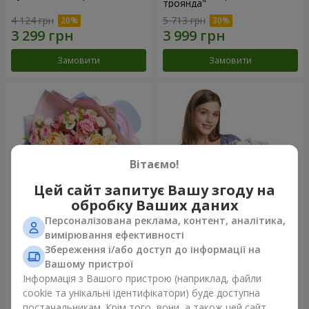
троянда"
4 124 грн
5 713 грн
Замовити
Замовити
Вітаємо!
Цей сайт запитує Вашу згоду на
обробку Ваших даних
Персоналізована реклама, контент, аналітика,
Букет "Казка мого життя"
Кошик "Янголятко"
вимірювання ефективності
Збереження і/або доступ до інформації на
2 443 грн
2 124 грн
Вашому пристрої
Інформація з Вашого пристрою (наприклад, файли
cookie та унікальні ідентифікатори) буде доступна
Замовити
Замовити
постачальникам. Крім того, вони, а також цей сайт